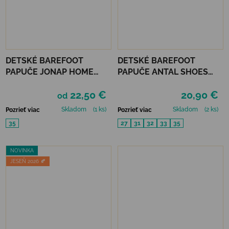
DETSKÉ BAREFOOT
DETSKÉ BAREFOOT
PAPUČE JONAP HOME
PAPUČE ANTAL SHOES
NEW - DIEVČENSKÝ SVET
RASCAL BASIC - PURPLE
22,50 €
20,90 €
od
Skladom
(1 ks)
Skladom
(2 ks)
Pozrieť viac
Pozrieť viac
35
27
31
32
33
35
NOVINKA
JESEŇ 2026 🍂