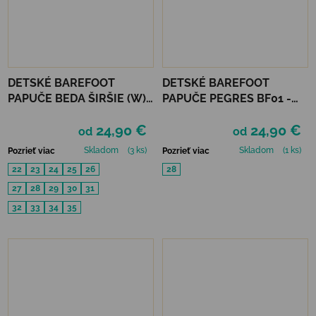
DETSKÉ BAREFOOT
DETSKÉ BAREFOOT
PAPUČE BEDA ŠIRŠIE (W) -
PAPUČE PEGRES BF01 -
MUSIC
RUŽOVÉ
24,90 €
24,90 €
od
od
Skladom
(3 ks)
Skladom
(1 ks)
Pozrieť viac
Pozrieť viac
22
23
24
25
26
28
27
28
29
30
31
32
33
34
35