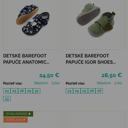
DETSKÉ BAREFOOT
DETSKÉ BAREFOOT
PAPUČE ANATOMIC
PAPUČE IGOR SHOES
FOOTWEAR - FLOWER B
HOMIE - PANA VERDE
24,50 €
28,50 €
Skladom
(3 ks)
Skladom
(1 ks)
Pozrieť viac
Pozrieť viac
24
25
26
29
32
23
24
25
26
28
33
DOSKLADNENÉ 🔔
JESEŇ 2026 🍂