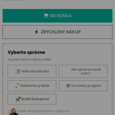
DO KOŠÍKA
ZRÝCHLENÝ NÁKUP
Vyberte správne
Využite rýchle odkazy nižšie.
Ako správne merať
Veľkostná tabuľka
nohu?
Nadmerkový ťahák
Vernostný program
Strážiť dostupnosť
Radi vám pomôžeme s výberom