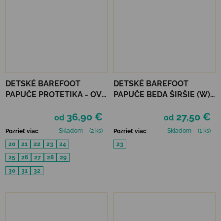
DETSKÉ BAREFOOT
DETSKÉ BAREFOOT
PAPUČE PROTETIKA - OVE
PAPUČE BEDA ŠIRŠIE (W)
BLACK
PERFOROVANÉ - TOM
36,90 €
27,50 €
od
od
Skladom
(2 ks)
Skladom
(1 ks)
Pozrieť viac
Pozrieť viac
20
21
22
23
24
23
25
26
27
28
29
30
31
32