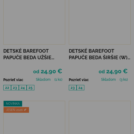
DETSKÉ BAREFOOT
DETSKÉ BAREFOOT
PAPUČE BEDA UŽŠIE
PAPUČE BEDA ŠIRŠIE (W) -
(SLIM) - MONSTERS
COMICS
24,90 €
24,90 €
od
od
Skladom
(1 ks)
Skladom
(3 ks)
Pozrieť viac
Pozrieť viac
22
23
24
25
23
24
NOVINKA
JESEŇ 2026 🍂