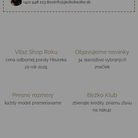
+421 948 123 802
info@jezkobezko.sk
Víťaz Shop Roku
Objavujeme novinky
cena odbornej poroty Heureka
34 starostlivo vybraných
za rok 2025
značiek
Presné rozmery
Bežko Klub
každý model premeriavame
zbierajte kredity, priamu zľavu
na nákup