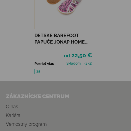
DETSKÉ BAREFOOT
PAPUČE JONAP HOME
NEW - DIEVČENSKÝ SVET
22,50 €
od
Skladom
(1 ks)
Pozrieť viac
35
Zápätie
ZÁKAZNÍCKE CENTRUM
O nás
Kariéra
Vernostný program