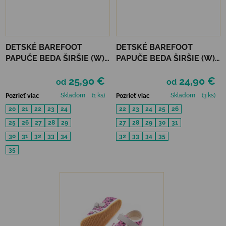
DETSKÉ BAREFOOT
DETSKÉ BAREFOOT
PAPUČE BEDA ŠIRŠIE (W)
PAPUČE BEDA ŠIRŠIE (W) -
PLAYFUL BFN - VIOLET
UNICORN
25,90 €
24,90 €
FLOWER
od
od
Skladom
(1 ks)
Skladom
(3 ks)
Pozrieť viac
Pozrieť viac
20
21
22
23
24
22
23
24
25
26
25
26
27
28
29
27
28
29
30
31
30
31
32
33
34
32
33
34
35
35