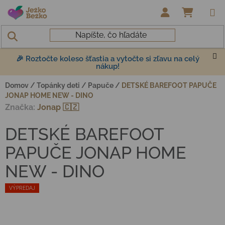
Prejsť na obsah
NÁKUP
🎉 Roztočte koleso šťastia a vytočte si zľavu na celý
nákup!
Domov
/
Topánky deti
/
Papuče
/
DETSKÉ BAREFOOT PAPUČE
JONAP HOME NEW - DINO
Značka:
Jonap 🇨🇿
DETSKÉ BAREFOOT
PAPUČE JONAP HOME
NEW - DINO
VÝPREDAJ