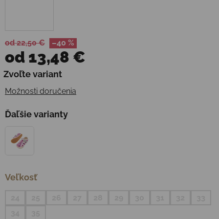
od 22,50 €
–40 %
od
13,48 €
Jednotková cena:
Zvoľte variant
Možnosti doručenia
Ďaľšie varianty
Veľkosť
24
25
26
27
28
29
30
31
32
33
34
35