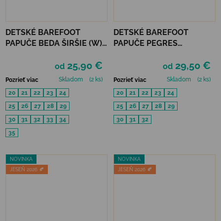
DETSKÉ BAREFOOT
DETSKÉ BAREFOOT
PAPUČE BEDA ŠIRŠIE (W)
PAPUČE PEGRES
PLAYFUL BFN - COMICS
RECYKLOVANÉ BF05U -
25,90 €
29,50 €
ZELENÉ
od
od
Skladom
(2 ks)
Skladom
(2 ks)
Pozrieť viac
Pozrieť viac
20
21
22
23
24
20
21
22
23
24
25
26
27
28
29
25
26
27
28
29
30
31
32
33
34
30
31
32
35
NOVINKA
NOVINKA
JESEŇ 2026 🍂
JESEŇ 2026 🍂