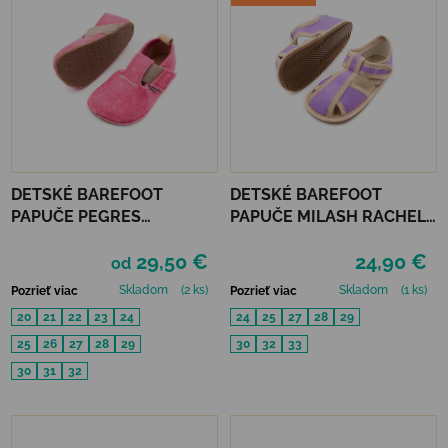
DETSKÉ BAREFOOT
DETSKÉ BAREFOOT
PAPUČE PEGRES
PAPUČE MILASH RACHEL -
RECYKLOVANÉ BF05U -
FIALOVÉ
29,50 €
24,90 €
RUŽOVÉ
od
Skladom
(2 ks)
Skladom
(1 ks)
Pozrieť viac
Pozrieť viac
20
21
22
23
24
24
25
27
28
29
25
26
27
28
29
30
32
33
30
31
32