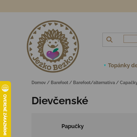
Prejsť na obsah
Topánky de
Domov
/
Barefoot
/
Barefoot/alternatíva
/
Capačk
Dievčenské
Papučky