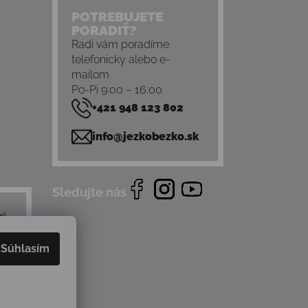
POTREBUJETE
PORADIŤ?
Radi vám poradíme
telefonicky alebo e-
mailom
Po-Pi 9:00 – 16:00
+421 948 123 802
info@jezkobezko.sk
Sledujte nás
Súhlasím