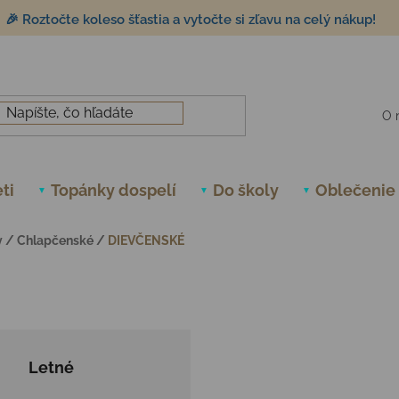
🎉 Roztočte koleso šťastia a vytočte si zľavu na celý nákup!
O 
ti
Topánky dospelí
Do školy
Oblečenie
y
/
Chlapčenské
/
DIEVČENSKÉ
Letné