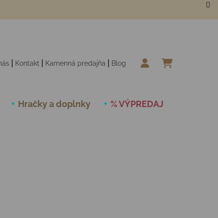
nás
Kontakt
Kamenná predajňa
Blog
NÁKUPN
Hračky a doplnky
% VÝPREDAJ
Novinky