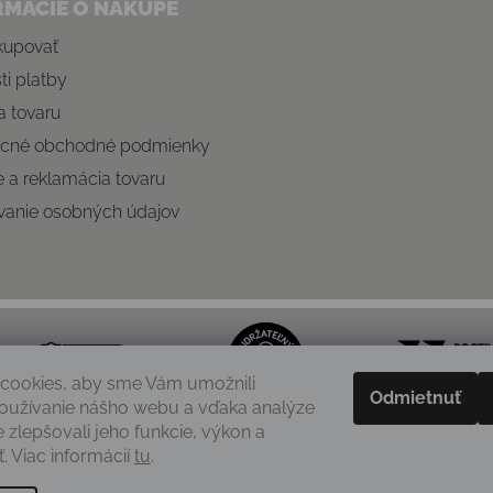
RMÁCIE O NÁKUPE
kupovať
i platby
 tovaru
cné obchodné podmienky
e a reklamácia tovaru
vanie osobných údajov
cookies, aby sme Vám umožnili
Odmietnuť
oužívanie nášho webu a vďaka analýze
e zlepšovali jeho funkcie, výkon a
. Viac informácií
tu
.