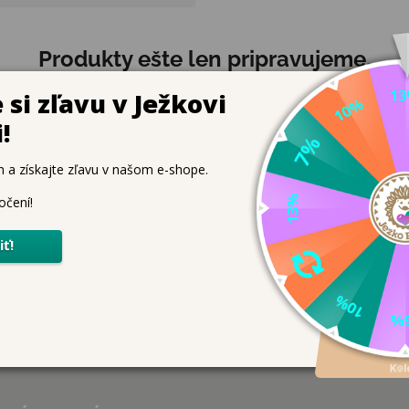
Produkty ešte len pripravujeme.
Môžete sa ale pozrieť na ostatné kategórie.
SPÄŤ DO OBCHODU