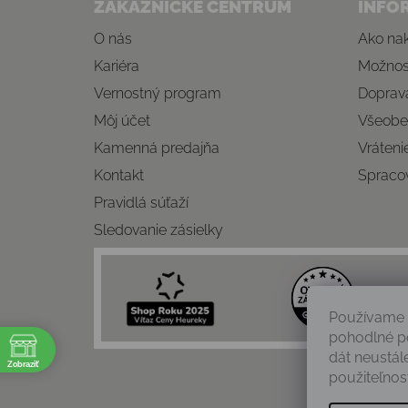
ZÁKAZNÍCKE CENTRUM
INFO
O nás
Ako na
Kariéra
Možnost
Vernostný program
Doprava
Môj účet
Všeobe
Kamenná predajňa
Vráteni
Kontakt
Spraco
Pravidlá súťaží
Sledovanie zásielky
Používame 
pohodlné p
e
dát neustál
Zobraziť
použiteľnosť