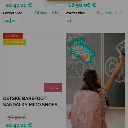
47,11 €
50,06 €
od
od
Skladom
(1 ks)
Skladom
(1 ks)
Pozrieť viac
Pozrieť viac
24
29
28
VÝPREDAJ
LETO 2026 🌊
–20 %
DETSKÉ BAREFOOT
SANDÁLKY MIDO SHOES -
RUŽOVÉ
58,90 €
47,11 €
od