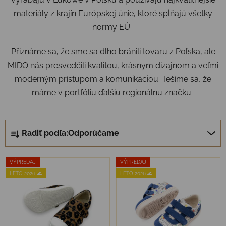
materiály z krajín Európskej únie, ktoré spĺňajú všetky
normy EÚ.
Přiznáme sa, že sme sa dlho bránili tovaru z Poľska, ale
MIDO nás presvedčili kvalitou, krásnym dizajnom a veľmi
moderným prístupom a komunikáciou. Tešíme sa, že
máme v portfóliu ďalšiu regionálnu značku.
Radenie produktov
Radiť podľa:
Odporúčame
Výpis produktov
VÝPREDAJ
VÝPREDAJ
LETO 2026 🌊
LETO 2026 🌊