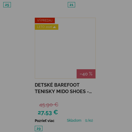
25
21
VÝPREDAJ
LETO 2026 🌊
–40 %
DETSKÉ BAREFOOT
TENISKY MIDO SHOES -
BROWN HEARTS
45,90 €
27,53 €
Skladom
(1 ks)
Pozrieť viac
29