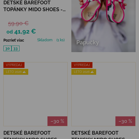
DETSKÉ BAREFOOT
TOPÁNKY MIDO SHOES -
VIOLET HEARTS
59,90 €
41,92 €
od
Skladom
(1 ks)
Pozrieť viac
Papučky
30
33
VÝPREDAJ
VÝPREDAJ
LETO 2026 🌊
LETO 2026 🌊
–30 %
–30 %
DETSKÉ BAREFOOT
DETSKÉ BAREFOOT