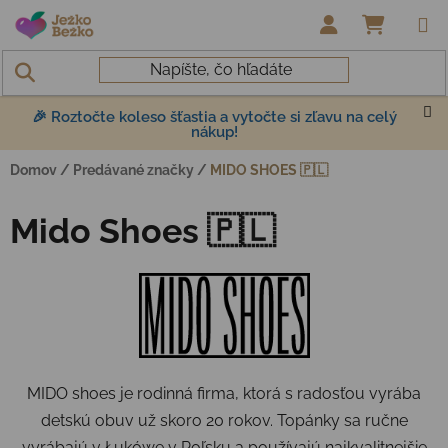
Prejsť na obsah
NÁKUP
🎉 Roztočte koleso šťastia a vytočte si zľavu na celý
nákup!
Domov
/
Predávané značky
/
MIDO SHOES 🇵🇱
Mido Shoes 🇵🇱
MIDO shoes je rodinná firma, ktorá s radosťou vyrába
detskú obuv už skoro 20 rokov. Topánky sa ručne
vyrábajú v Łukówe v Poľsku a používajú najkvalitnejšie