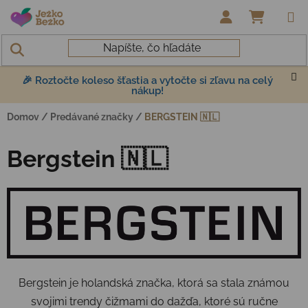
Prejsť na obsah
NÁKUP
🎉 Roztočte koleso šťastia a vytočte si zľavu na celý
nákup!
Domov
/
Predávané značky
/
BERGSTEIN 🇳🇱
Bergstein 🇳🇱
Bergstein je holandská značka, ktorá sa stala známou
svojimi trendy čižmami do dažďa, ktoré sú ručne