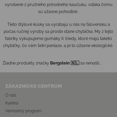
vyrobené z pružného prírodného kaučuku, vďaka čomu
sú úžasne pohodlné.
Tieto štýlové kúsky sa vyrábajú u nás na Slovensku a
počas ručnej výroby sa proste stane chybička. My z tejto
fabriky vykupujeme gumáky II. triedy, ktoré majú takéto
chybičky, čo vám šetrí peniaze, a je to úžasne ekologické.
Žiadne produkty značky
Bergstein 🇳🇱
sa nenašli...
Zápätie
ZÁKAZNÍCKE CENTRUM
O nás
Kariéra
Vernostný program