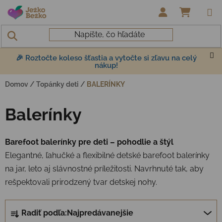
Prejsť na obsah
NÁKUP
🎉 Roztočte koleso šťastia a vytočte si zľavu na celý
nákup!
Domov
/
Topánky deti
/
BALERÍNKY
Balerínky
Barefoot balerínky pre deti – pohodlie a štýl
Elegantné, ľahučké a flexibilné detské barefoot balerínky
na jar, leto aj slávnostné príležitosti. Navrhnuté tak, aby
rešpektovali prirodzený tvar detskej nohy.
Radenie produktov
Radiť podľa:
Najpredávanejšie