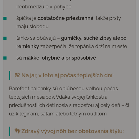
neobmedzuje v pohybe
špička je
dostatočne priestranná
, takže prsty
majú slobodu
ľahko sa obúvajú –
gumičky, suché zipsy alebo
remienky
zabezpečia, že topánka drží na mieste
sú
mäkké, ohybné a prispôsobivé
🌸 Na jar, v lete aj počas teplejších dní:
Barefoot balerínky sú obľúbenou voľbou počas
teplejších mesiacov. Vďaka svojej ľahkosti a
priedušnosti ich deti nosia s radosťou aj celý deň – či
už k legínam, šatám alebo letným outfitom.
👣 Zdravý vývoj nôh bez obetovania štýlu: