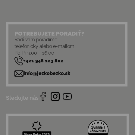
POTREBUJETE PORADIŤ?
Radi vám poradíme
telefonicky alebo e-mailom
Po-Pi 9:00 – 16:00
+421 948 123 802
info@jezkobezko.sk
Sledujte nás