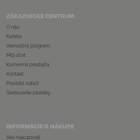
Zápätie
ZÁKAZNÍCKE CENTRUM
O nás
Kariéra
Vernostný program
Môj účet
Kamenná predajňa
Kontakt
Pravidlá súťaží
Sledovanie zásielky
INFORMÁCIE O NÁKUPE
Ako nakupovať