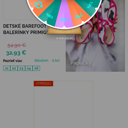
–40 %
DETSKÉ BAREFOOT
BALERÍNKY PRIMIGI -
RAINBOW
54,90 €
32,93 €
Skladom
(1 ks)
Pozrieť viac
Papučky
21
22
23
24
26
VÝPREDAJ