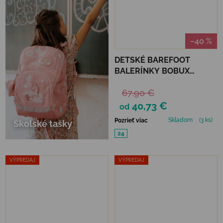
–40 %
DETSKÉ BAREFOOT
BALERÍNKY BOBUX
ALPHA LUCY - THISTLE
67,90 €
40,73 €
od
Skladom
(3 ks)
Pozrieť viac
Školské tašky
24
VÝPREDAJ
VÝPREDAJ