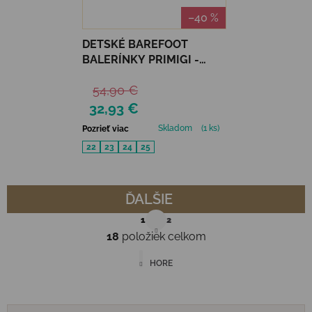
–40 %
DETSKÉ BAREFOOT
BALERÍNKY PRIMIGI -
NAPPA SOFT/NATURA
54,90 €
32,93 €
Skladom
(1 ks)
Pozrieť viac
22
23
24
25
ĎALŠIE
Stránkovanie
1
2
18
položiek celkom
Ovládacie prvky výpisu
HORE