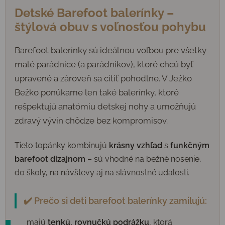
Detské Barefoot balerínky –
štýlová obuv s voľnosťou pohybu
Barefoot balerínky sú ideálnou voľbou pre všetky
malé parádnice (a parádnikov), ktoré chcú byť
upravené a zároveň sa cítiť pohodlne. V Ježko
Bežko ponúkame len také balerínky, ktoré
rešpektujú anatómiu detskej nohy a umožňujú
zdravý vývin chôdze bez kompromisov.
Tieto topánky kombinujú
krásny vzhľad
s
funkčným
barefoot dizajnom
– sú vhodné na bežné nosenie,
do školy, na návštevy aj na slávnostné udalosti.
✔️ Prečo si deti barefoot balerínky zamilujú:
majú
tenkú, rovnučkú podrážku
, ktorá