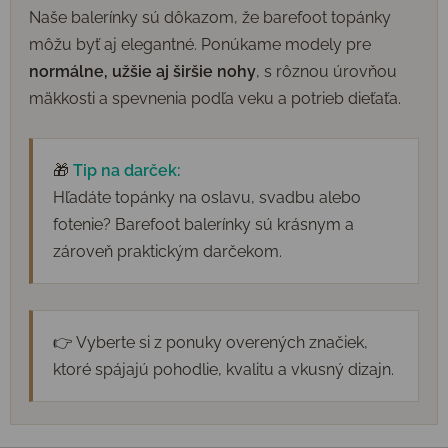
Naše balerínky sú dôkazom, že barefoot topánky
môžu byť aj elegantné. Ponúkame modely pre
normálne, užšie aj širšie nohy
, s rôznou úrovňou
mäkkosti a spevnenia podľa veku a potrieb dieťaťa.
🎁
Tip na darček:
Hľadáte topánky na oslavu, svadbu alebo
fotenie? Barefoot balerínky sú krásnym a
zároveň praktickým darčekom.
👉 Vyberte si z ponuky overených značiek,
ktoré spájajú pohodlie, kvalitu a vkusný dizajn.