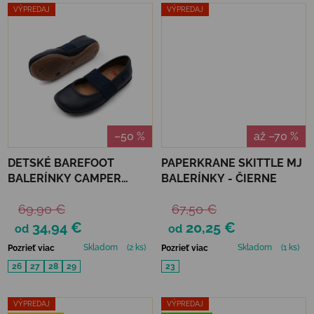
VÝPREDAJ
VÝPREDAJ
–50 %
až –70 %
DETSKÉ BAREFOOT
PAPERKRANE SKITTLE MJ
BALERÍNKY CAMPER
BALERÍNKY - ČIERNE
SELLA HYPNOS - BLUE
69,90 €
67,50 €
34,94 €
20,25 €
od
od
Skladom
(2 ks)
Skladom
(1 ks)
Pozrieť viac
Pozrieť viac
26
27
28
29
23
VÝPREDAJ
VÝPREDAJ