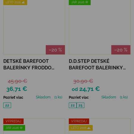
LETO 2026 🌊
JAR 2026 🌸
–20 %
–20 %
DETSKÉ BAREFOOT
D.D.STEP DETSKÉ
BALERÍNKY FRODDO
BAREFOOT BALERINKY
PREWALKERS NEW - PINK
F093 - BABY PINK
45,90 €
30,90 €
36,71 €
24,71 €
od
Skladom
(1 ks)
Skladom
(1 ks)
Pozrieť viac
Pozrieť viac
22
22
25
VÝPREDAJ
VÝPREDAJ
JAR 2026 🌸
LETO 2026 🌊