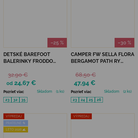
–25 %
–30 %
DETSKÉ BAREFOOT
CAMPER FW SELLA FLORA
BALERINKY FRODDO
BERGAMOT PATH RY
CANVAS - GOLD SHINE
BALERÍNKY - YELLOW
32,90 €
68,50 €
24,67 €
47,94 €
od
Skladom
(1 ks)
Skladom
(2 ks)
Pozrieť viac
Pozrieť viac
23
32
35
23
24
25
26
VÝPREDAJ
VÝPREDAJ
PRATEĽNÉ 🌀
LETO 2026 🌊