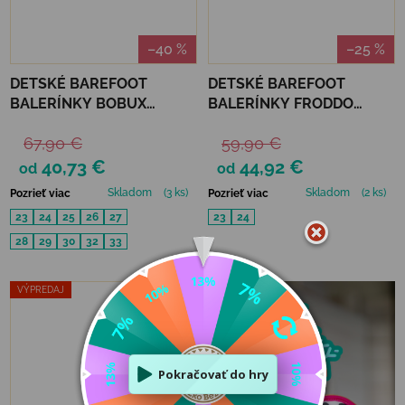
–40 %
–25 %
DETSKÉ BAREFOOT
DETSKÉ BAREFOOT
BALERÍNKY BOBUX
BALERÍNKY FRODDO
ALPHA LUCY - NAVY
MARY J - SILVER
67,90 €
59,90 €
40,73 €
44,92 €
od
od
Skladom
(3 ks)
Skladom
(2 ks)
Pozrieť viac
Pozrieť viac
23
24
25
26
27
23
24
28
29
30
32
33
VÝPREDAJ