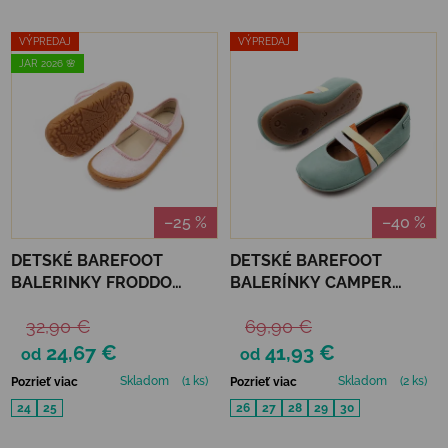
VÝPREDAJ
VÝPREDAJ
JAR 2026 🌸
–25 %
–40 %
DETSKÉ BAREFOOT
DETSKÉ BAREFOOT
BALERINKY FRODDO
BALERÍNKY CAMPER
CANVAS - PINK SHINE
TWINS SELLA TAIMU -
32,90 €
69,90 €
GREEN
24,67 €
41,93 €
od
od
Skladom
(1 ks)
Skladom
(2 ks)
Pozrieť viac
Pozrieť viac
24
25
26
27
28
29
30