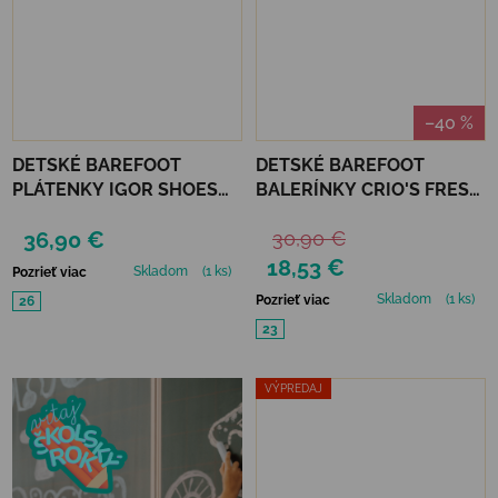
–40 %
DETSKÉ BAREFOOT
DETSKÉ BAREFOOT
PLÁTENKY IGOR SHOES
BALERÍNKY CRIO'S FRESA
CANVAS PEPITO - HIELO
- AMARILLO
36,90 €
30,90 €
18,53 €
Skladom
(1 ks)
Pozrieť viac
Skladom
(1 ks)
Pozrieť viac
26
23
VÝPREDAJ