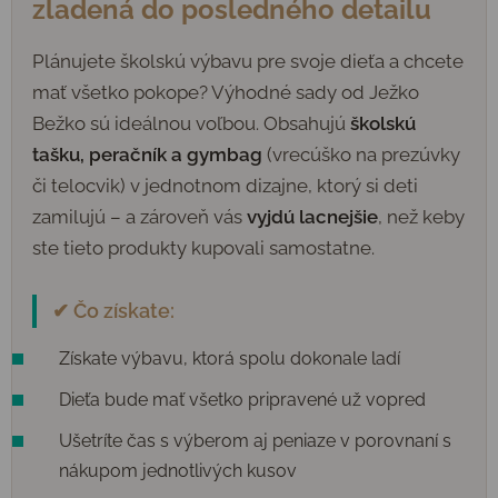
zladená do posledného detailu
Plánujete školskú výbavu pre svoje dieťa a chcete
mať všetko pokope? Výhodné sady od Ježko
Bežko sú ideálnou voľbou. Obsahujú
školskú
tašku, peračník a gymbag
(vrecúško na prezúvky
či telocvik) v jednotnom dizajne, ktorý si deti
zamilujú – a zároveň vás
vyjdú lacnejšie
, než keby
ste tieto produkty kupovali samostatne.
✔ Čo získate:
Získate výbavu, ktorá spolu dokonale ladí
Dieťa bude mať všetko pripravené už vopred
Ušetríte čas s výberom aj peniaze v porovnaní s
nákupom jednotlivých kusov