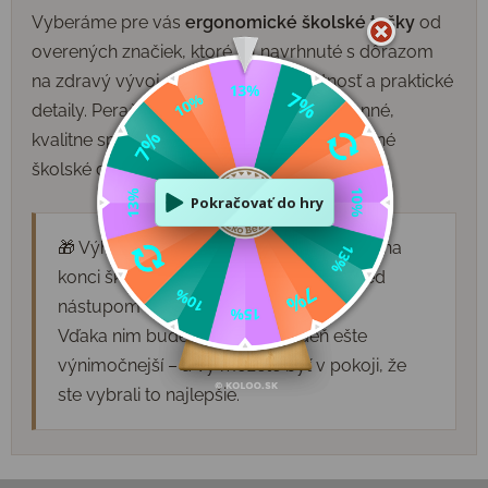
Vyberáme pre vás
ergonomické školské tašky
od
overených značiek, ktoré sú navrhnuté s dôrazom
na zdravý vývoj chrbtice, nízku hmotnosť a praktické
detaily. Peračníky aj gymbagy sú priestranné,
kvalitne spracované a odolné na každodenné
školské dobrodružstvá.
🎁 Výhodné sady sú skvelým darčekom na
konci škôlky alebo ako prekvapenie pred
nástupom do školy.
Vďaka nim bude prvý školský deň ešte
výnimočnejší – a vy môžete byť v pokoji, že
ste vybrali to najlepšie.