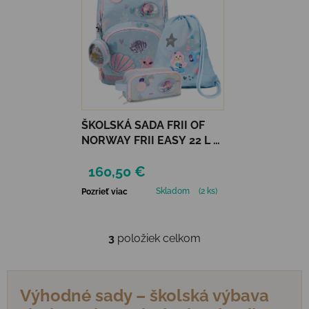
ŠKOLSKÁ SADA FRII OF
NORWAY FRII EASY 22 L -
MERMAID LIGHT BLUE
160,50 €
Skladom
(2 ks)
Pozrieť viac
3
položiek celkom
Ovládacie prvky výpisu
Výhodné sady – školská výbava