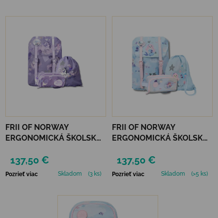
Výpis produktov
FRII OF NORWAY
FRII OF NORWAY
ERGONOMICKÁ ŠKOLSKÁ
ERGONOMICKÁ ŠKOLSKÁ
SADA RETRO 22 L -
SADA RETRO 22 L -
137,50 €
137,50 €
UNICORN PURPLE
MERMAID LIGHT BLUE
Skladom
(3 ks)
Skladom
(>5 ks)
Pozrieť viac
Pozrieť viac