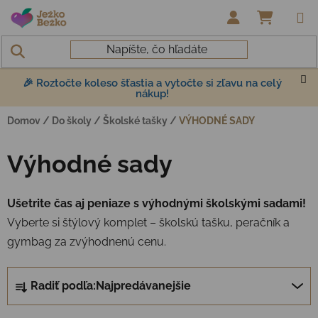
Prejsť na obsah
NÁKUP
🎉 Roztočte koleso šťastia a vytočte si zľavu na celý
nákup!
Domov
/
Do školy
/
Školské tašky
/
VÝHODNÉ SADY
Výhodné sady
Ušetrite čas aj peniaze s výhodnými školskými sadami!
Vyberte si štýlový komplet – školskú tašku, peračník a
gymbag za zvýhodnenú cenu.
Radenie produktov
Radiť podľa:
Najpredávanejšie