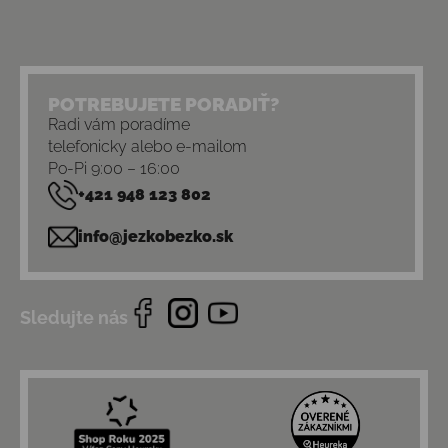
POTREBUJETE PORADIŤ?
Radi vám poradíme
telefonicky alebo e-mailom
Po-Pi 9:00 – 16:00
+421 948 123 802
info@jezkobezko.sk
Sledujte nás