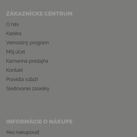
Zápätie
ZÁKAZNÍCKE CENTRUM
O nás
Kariéra
Vernostný program
Môj účet
Kamenná predajňa
Kontakt
Pravidlá súťaží
Sledovanie zásielky
INFORMÁCIE O NÁKUPE
Ako nakupovať