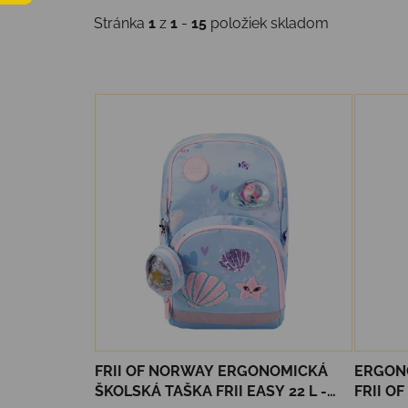
Stránka
1
z
1
-
15
položiek skladom
Výpis produktov
FRII OF NORWAY ERGONOMICKÁ
ERGON
ŠKOLSKÁ TAŠKA FRII EASY 22 L -
FRII O