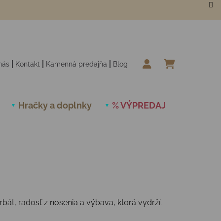
nás
Kontakt
Kamenná predajňa
Blog
NÁKUPN
Hračky a doplnky
% VÝPREDAJ
Novinky
bát, radosť z nosenia a výbava, ktorá vydrží.