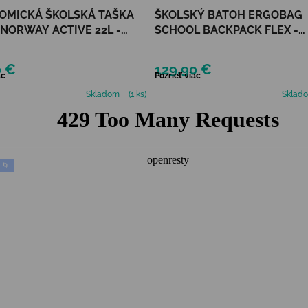
OMICKÁ ŠKOLSKÁ TAŠKA
ŠKOLSKÝ BATOH ERGOBAG
F NORWAY ACTIVE 22L -
SCHOOL BACKPACK FLEX -
BLUE BUNNY
FIREBEAR DRAGON
0 €
129,90 €
ac
Pozrieť viac
Skladom
(1 ks)
Sklad
 🌀