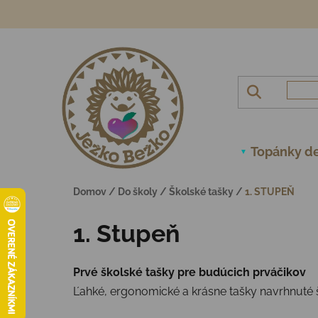
Prejsť na obsah
Topánky de
Domov
/
Do školy
/
Školské tašky
/
1. STUPEŇ
1. Stupeň
Prvé školské tašky pre budúcich prváčikov
Ľahké, ergonomické a krásne tašky navrhnuté šp