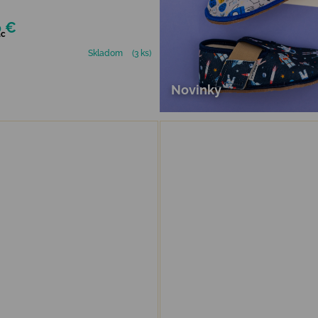
0 €
ac
Skladom
(3 ks)
Novinky