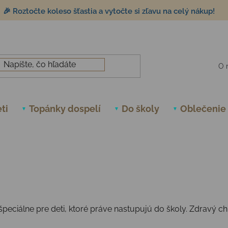
🎉 Roztočte koleso šťastia a vytočte si zľavu na celý nákup!
O 
ti
Topánky dospelí
Do školy
Oblečenie
eciálne pre deti, ktoré práve nastupujú do školy. Zdravý chr