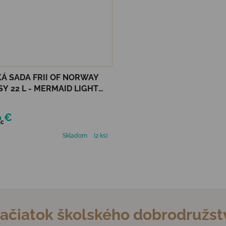
Á SADA FRII OF NORWAY
SY 22 L - MERMAID LIGHT
0 €
ac
Skladom
(2 ks)
Ovládacie prvky výpisu
začiatok školského dobrodružst