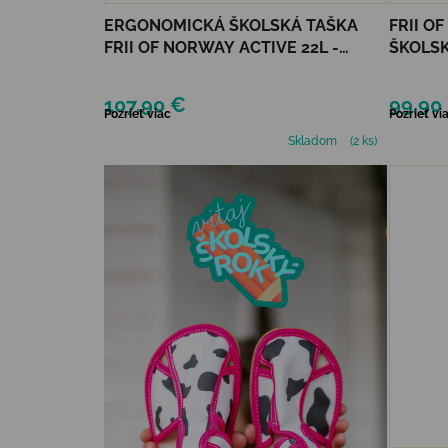
ERGONOMICKÁ ŠKOLSKÁ TAŠKA
FRII O
FRII OF NORWAY ACTIVE 22L -
ŠKOLSK
BLACK DRAGON
UNICO
107,90 €
99,90
Pozrieť viac
Pozrieť vi
Skladom
(2 ks)