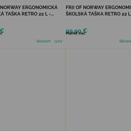
F NORWAY ERGONOMICKÁ
FRII OF NORWAY ERGONOM
Á TAŠKA RETRO 22 L -
ŠKOLSKÁ TAŠKA RETRO 22 L
RN PURPLE
MERMAID LIGHT BLUE
 €
99,90 €
ac
Pozrieť viac
Skladom
(3 ks)
Sklad