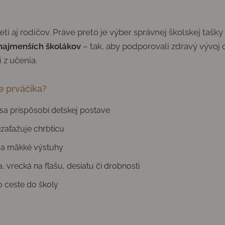
eti aj rodičov. Práve preto je výber správnej školskej tašky
 najmenších školákov
– tak, aby podporovali zdravý vývoj c
 z učenia.
e prváčika?
ý sa prispôsobí detskej postave
ezaťažuje chrbticu
 a mäkké výstuhy
, vrecká na fľašu, desiatu či drobnosti
 ceste do školy