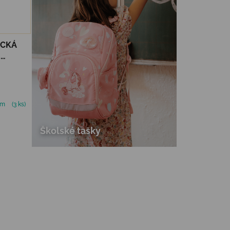
ICKÁ
-
om
(3 ks)
Školské tašky