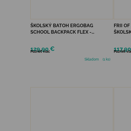
ŠKOLSKÝ BATOH ERGOBAG
FRII O
SCHOOL BACKPACK FLEX -
ŠKOLSK
PONYBEARADISE
BEST F
129,90 €
117,9
Pozrieť viac
Pozrieť vi
Skladom
(1 ks)