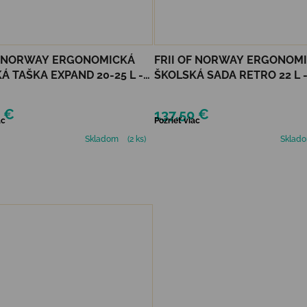
F NORWAY ERGONOMICKÁ
FRII OF NORWAY ERGONOM
Á TAŠKA EXPAND 20-25 L -
ŠKOLSKÁ SADA RETRO 22 L 
RIENDS PURPLE
UNICORN PURPLE
0 €
137,50 €
ac
Pozrieť viac
Skladom
(2 ks)
Sklad