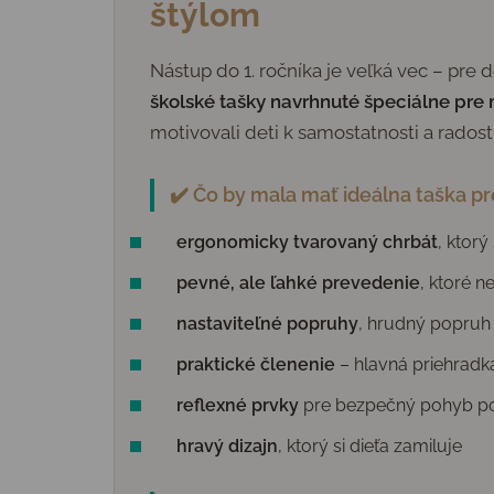
štýlom
Nástup do 1. ročníka je veľká vec – pre d
školské tašky navrhnuté špeciálne pre
motivovali deti k samostatnosti a radosti
✔️ Čo by mala mať ideálna taška pr
ergonomicky tvarovaný chrbát
, ktor
pevné, ale ľahké prevedenie
, ktoré n
nastaviteľné popruhy
, hrudný popruh
praktické členenie
– hlavná priehradka
reflexné prvky
pre bezpečný pohyb po
hravý dizajn
, ktorý si dieťa zamiluje