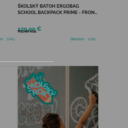
ŠKOLSKÝ BATOH ERGOBAG
SCHOOL BACKPACK PRIME - FRONT
RUNBEAR
129,90 €
Pozrieť viac
om
(1 ks)
Skladom
(1 ks)