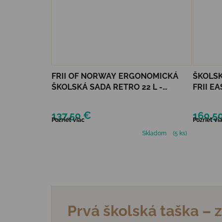
FRII OF NORWAY ERGONOMICKÁ
ŠKOLSK
ŠKOLSKÁ SADA RETRO 22 L -
FRII EA
MERMAID LIGHT BLUE
BLUE
137,50 €
160,5
Pozrieť viac
Pozrieť vi
Skladom
(5 ks)
Prvá školská taška – 