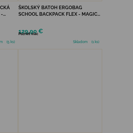
ICKÁ
ŠKOLSKÝ BATOH ERGOBAG
 -
SCHOOL BACKPACK FLEX - MAGIC
CLOUDBEAR
129,90 €
Pozrieť viac
om
(5 ks)
Skladom
(1 ks)