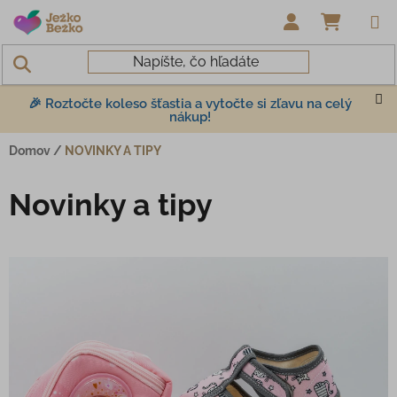
Prejsť na obsah
NÁKUP
🎉 Roztočte koleso šťastia a vytočte si zľavu na celý
nákup!
Domov
/
NOVINKY A TIPY
Novinky a tipy
Výpis článkov