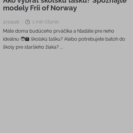
Ako vybrať školskú tašku? Spoznajte
modely Frii of Norway
1 min čítanie
27.7.2026
Máte doma budúceho prváčika a hľadáte pre neho
ideálnu 🧑‍🏫 školskú tašku? Alebo potrebujete batoh do
školy pre staršieho žiaka? ...