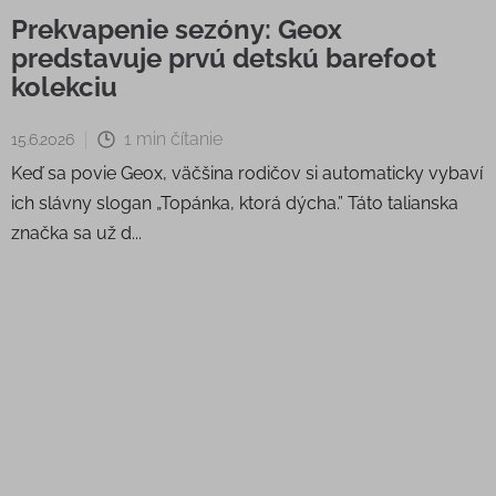
Prekvapenie sezóny: Geox
predstavuje prvú detskú barefoot
kolekciu
1 min čítanie
15.6.2026
Keď sa povie Geox, väčšina rodičov si automaticky vybaví
ich slávny slogan „Topánka, ktorá dýcha.” Táto talianska
značka sa už d...