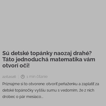
Sú detské topánky naozaj drahé?
Táto jednoduchá matematika vám
otvorí oči!
1 min čítanie
22.6.2026
Priznajme si to otvorene: otvoriť peňaženku a zaplatiť za
detské topánočky vyššiu sumu s vedomím, že z nich
drobec o pár mesiaco...