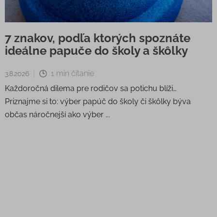
7 znakov, podľa ktorých spoznáte
ideálne papuče do školy a škôlky
1 min čítanie
3.8.2026
Každoročná dilema pre rodičov sa potichu blíži…
Priznajme si to: výber papúč do školy či škôlky býva
občas náročnejší ako výber ...