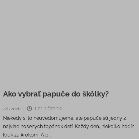
Ako vybrať papuče do škôlky?
1 min čítanie
28.7.2026
Niekedy si to neuvedomujeme, ale papuče sú jedny z
najviac nosených topánok detí. Každý deň, niekoľko hodín,
krok za krokom. A p...