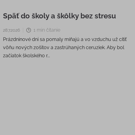
Späť do školy a škôlky bez stresu
1 min čítanie
28.7.2026
Prázdninové dni sa pomaly míňajú a vo vzduchu už cítiť
vôňu nových zošitov a zastrúhaných ceruziek. Aby bol
začiatok školského r...