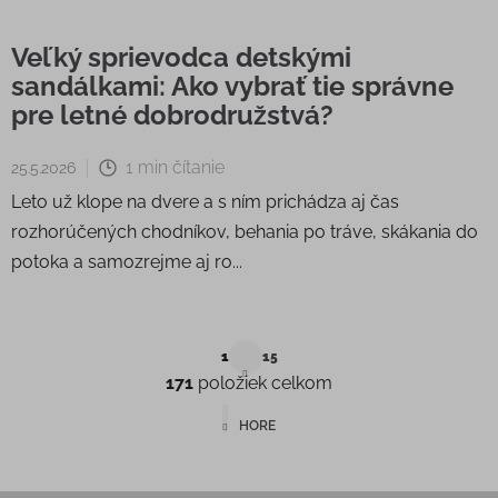
Veľký sprievodca detskými
sandálkami: Ako vybrať tie správne
pre letné dobrodružstvá?
1 min čítanie
25.5.2026
Leto už klope na dvere a s ním prichádza aj čas
rozhorúčených chodníkov, behania po tráve, skákania do
potoka a samozrejme aj ro...
Stránkovanie
1
15
171
položiek celkom
Ovládacie prvky výpisu
HORE