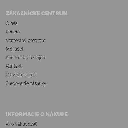
Zápätie
ZÁKAZNÍCKE CENTRUM
O nás
Kariéra
Vernostný program
Môj účet
Kamenná predajňa
Kontakt
Pravidlá súťaží
Sledovanie zásielky
INFORMÁCIE O NÁKUPE
Ako nakupovať