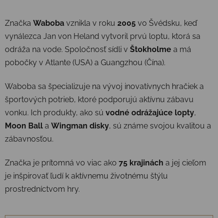
Značka
Waboba
vznikla v roku
2005
vo Švédsku, keď
vynálezca Jan von Heland vytvoril prvú loptu, ktorá sa
odráža na vode.
Spoločnosť sídli v
Štokholme
a má
pobočky v Atlante (USA) a Guangzhou (Čína).
​
Waboba sa špecializuje na vývoj inovatívnych hračiek a
športových potrieb, ktoré podporujú aktívnu zábavu
vonku.
Ich produkty, ako sú
vodné odrážajúce lopty
,
Moon Ball
a
Wingman disky
, sú známe svojou kvalitou a
zábavnosťou.
​
Značka je prítomná vo viac ako
75 krajinách
a jej cieľom
je inšpirovať ľudí k aktívnemu životnému štýlu
prostredníctvom hry.
​