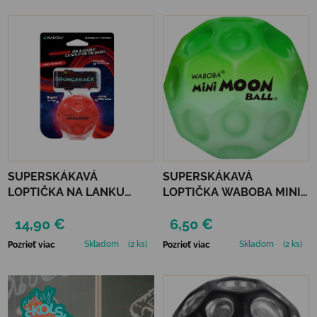
SUPERSKÁKAVÁ
SUPERSKÁKAVÁ
LOPTIČKA NA LANKU
LOPTIČKA WABOBA MINI
WABOBA LED
MOON BALL - GREEN
14,90 €
6,50 €
BOUNCEBACK x
MOONSHINE - RED
Skladom
(2 ks)
Skladom
(2 ks)
Pozrieť viac
Pozrieť viac