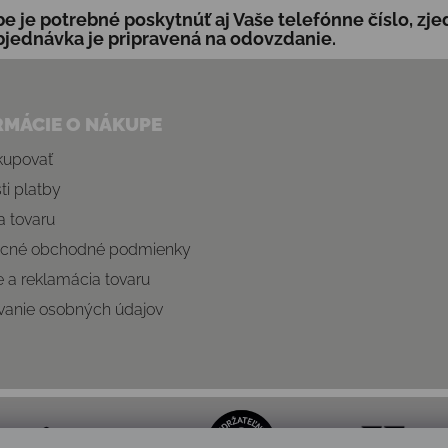
tbe je potrebné poskytnúť aj Vaše telefónne číslo, z
bjednávka je pripravená na odovzdanie.
RMÁCIE O NÁKUPE
kupovať
i platby
 tovaru
cné obchodné podmienky
e a reklamácia tovaru
vanie osobných údajov