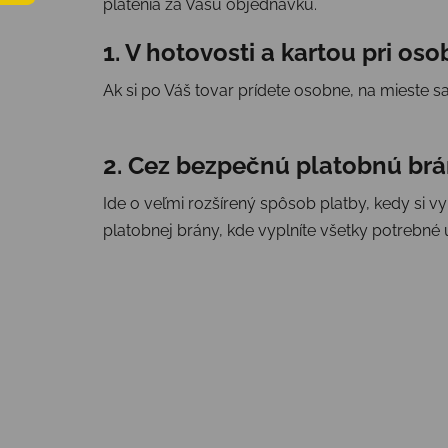
platenia za Vašu objednávku.
1. V hotovosti a kartou pri o
Ak si po Váš tovar prídete osobne, na mieste s
2. Cez bezpečnú platobnú br
Ide o veľmi rozšírený spôsob platby, kedy si 
platobnej brány, kde vyplníte všetky potrebné 