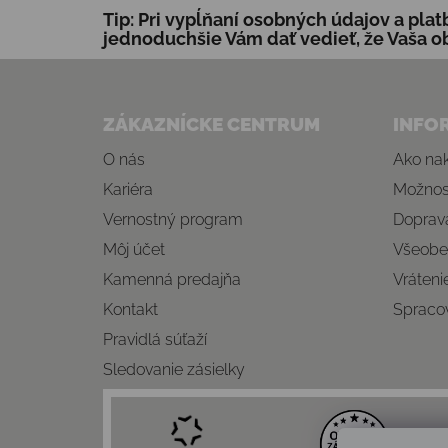
Tip: Pri vypĺňaní osobných údajov a pla
jednoduchšie Vám dať vedieť, že Vaša o
Zápätie
ZÁKAZNÍCKE CENTRUM
INFO
O nás
Ako na
Kariéra
Možnost
Vernostný program
Doprava
Môj účet
Všeobe
Kamenná predajňa
Vráteni
Kontakt
Spraco
Pravidlá súťaží
Sledovanie zásielky