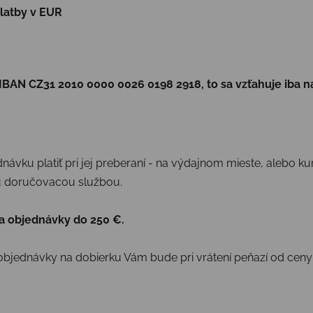
latby v EUR
ť IBAN
CZ31 2010 0000 0026 0198 2918, to sa vzťahuje iba n
návku platiť pri jej preberaní - na výdajnom mieste, alebo kur
u doručovacou službou.
a objednávky do 250 €.
í objednávky na dobierku Vám bude pri vrátení peňazí od ce