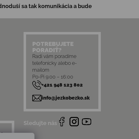
jednoduší sa tak komunikácia a bude
POTREBUJETE
PORADIŤ?
Radi vám poradíme
telefonicky alebo e-
mailom
Po-Pi 9:00 – 16:00
+421 948 123 802
info@jezkobezko.sk
Sledujte nás