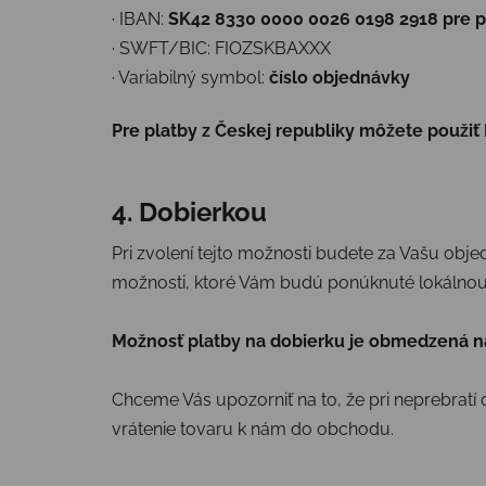
· IBAN:
SK42 8330 0000 0026 0198 2918 pre p
· SWFT/BIC: FIOZSKBAXXX
· Variabilný symbol:
číslo objednávky
Pre platby z Českej republiky môžete použi
4. Dobierkou
Pri zvolení tejto možnosti budete za Vašu objed
možnosti, ktoré Vám budú ponúknuté lokálno
Možnosť platby na dobierku je obmedzená n
Chceme Vás upozorniť na to, že pri neprebrat
vrátenie tovaru k nám do obchodu.