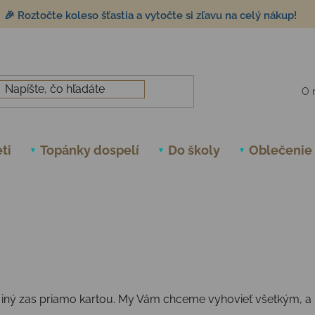
🎉 Roztočte koleso šťastia a vytočte si zľavu na celý nákup!
O 
ti
Topánky dospelí
Do školy
Oblečenie
ti, iný zas priamo kartou. My Vám chceme vyhovieť všetkým, a