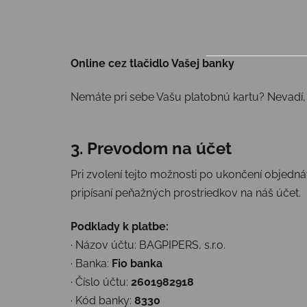
Online cez tlačidlo Vašej banky
Nemáte pri sebe Vašu platobnú kartu? Nevadí,
3. Prevodom na účet
Pri zvolení tejto možnosti po ukončení objedn
pripísaní peňažných prostriedkov na náš účet.
Podklady k platbe:
· Názov účtu: BAGPIPERS, s.r.o.
· Banka:
Fio banka
· Číslo účtu:
2601982918
· Kód banky:
8330