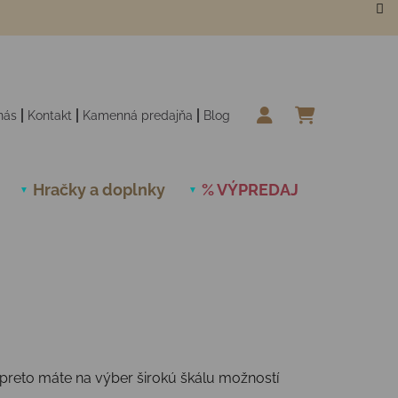
nás
Kontakt
Kamenná predajňa
Blog
NÁKUPN
Hračky a doplnky
% VÝPREDAJ
Novinky
 preto máte na výber širokú škálu možností