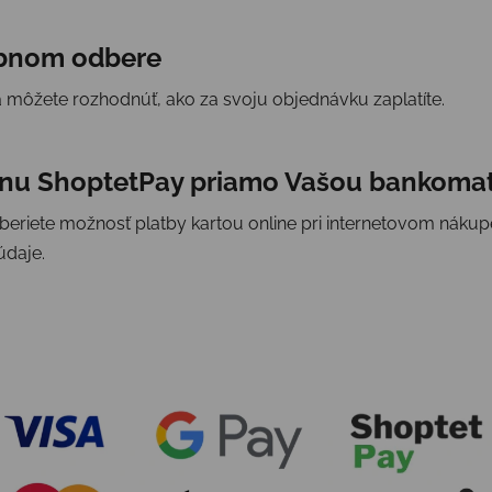
sobnom odbere
a môžete rozhodnúť, ako za svoju objednávku zaplatíte.
ánu ShoptetPay priamo Vašou bankoma
vyberiete možnosť platby kartou online pri internetovom ná
údaje.