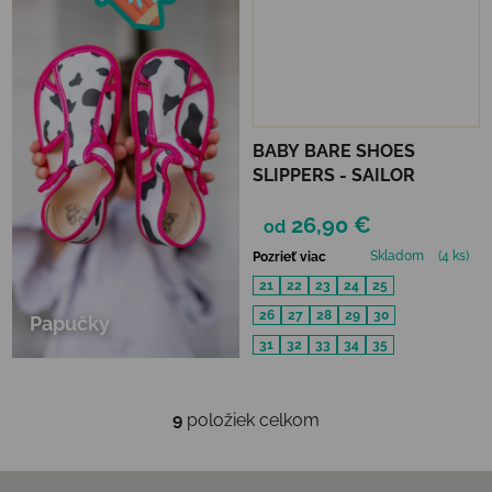
BABY BARE SHOES
SLIPPERS - SAILOR
26,90 €
od
Skladom
(4 ks)
Pozrieť viac
21
22
23
24
25
26
27
28
29
30
Papučky
31
32
33
34
35
9
položiek celkom
Ovládacie prvky výpisu
Zápätie