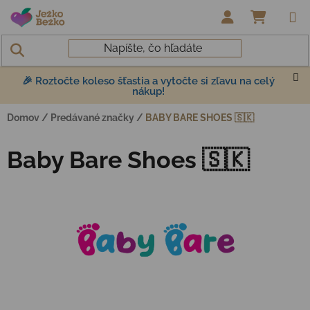
Prejsť na obsah
NÁKUP
🎉 Roztočte koleso šťastia a vytočte si zľavu na celý
nákup!
Domov
/
Predávané značky
/
BABY BARE SHOES 🇸🇰
Baby Bare Shoes 🇸🇰