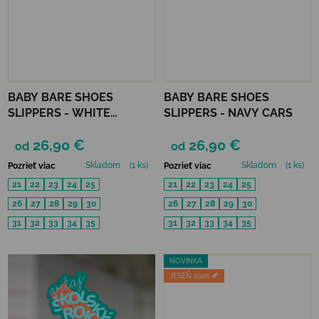
BABY BARE SHOES
BABY BARE SHOES
SLIPPERS - WHITE
SLIPPERS - NAVY CARS
FOLKLORE
26,90 €
26,90 €
od
od
Skladom
(1 ks)
Skladom
(1 ks)
Pozrieť viac
Pozrieť viac
21
22
23
24
25
21
22
23
24
25
26
27
28
29
30
26
27
28
29
30
31
32
33
34
35
31
32
33
34
35
NOVINKA
JESEŇ 2026 🍂