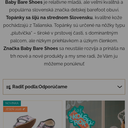
Baby Bare Shoes
je relatívne mladá, ale veľmi kvalitná a
populárna slovenská značka detskej barefoot obuvi.
Topánky sa šijú na strednom Slovensku
, kvalitné kože
pochádzajú z Talianska. Topánky sú určené na nôžky typu
„plutvička“ – široké v prstovej časti, s dominantným
palcom, ale nízkym priehlavkom a úzkym členkom.
Značka Baby Bare Shoes
sa neustále rozvíja a prináša na
trh nové a nové produkty a my sme radi, že Vám ju
môžeme ponúknuť
Radenie produktov
Radiť podľa:
Odporúčame
Výpis produktov
NOVINKA
JESEŇ 2026 🍂