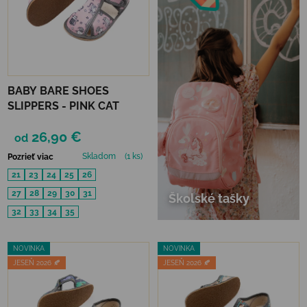
BABY BARE SHOES
SLIPPERS - PINK CAT
26,90 €
od
Skladom
(1 ks)
Pozrieť viac
21
23
24
25
26
27
28
29
30
31
Školské tašky
32
33
34
35
NOVINKA
NOVINKA
JESEŇ 2026 🍂
JESEŇ 2026 🍂