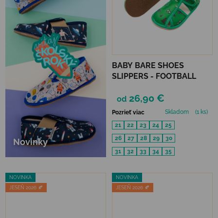
BABY BARE SHOES
SLIPPERS - FOOTBALL
26,90 €
od
Skladom
(1 ks)
Pozrieť viac
21
22
23
24
25
26
27
28
29
30
Novinky
31
32
33
34
35
NOVINKA
NOVINKA
JESEŇ 2026 🍂
JESEŇ 2026 🍂