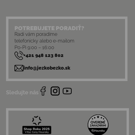
POTREBUJETE PORADIŤ?
Radi vám poradíme
telefonicky alebo e-mailom
Po-Pi 9:00 – 16:00
+421 948 123 802
info@jezkobezko.sk
Sledujte nás