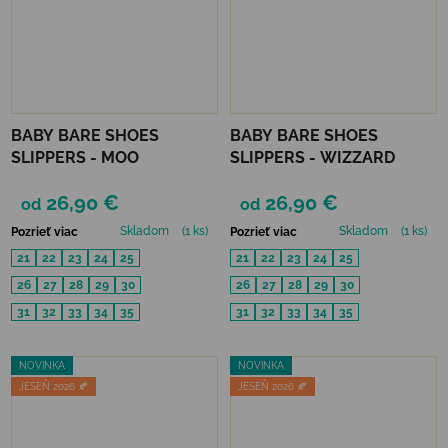
BABY BARE SHOES
BABY BARE SHOES
SLIPPERS - MOO
SLIPPERS - WIZZARD
26,90 €
26,90 €
od
od
Skladom
(1 ks)
Skladom
(1 ks)
Pozrieť viac
Pozrieť viac
21
22
23
24
25
21
22
23
24
25
26
27
28
29
30
26
27
28
29
30
31
32
33
34
35
31
32
33
34
35
NOVINKA
NOVINKA
JESEŇ 2026 🍂
JESEŇ 2026 🍂