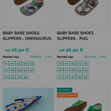
BABY BARE SHOES
BABY BARE SHOES
SLIPPERS - DINOSAURUS
SLIPPERS - PUG
26,90 €
26,90 €
od
od
Skladom
(1 ks)
Skladom
(1 ks)
Pozrieť viac
Pozrieť viac
21
22
23
24
25
21
22
23
24
25
27
28
29
30
31
26
27
28
29
30
32
33
34
35
31
32
33
34
35
NOVINKA
JESEŇ 2026 🍂