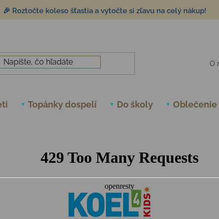
🎉 Roztočte koleso šťastia a vytočte si zľavu na celý nákup!
O 
ti
Topánky dospelí
Do školy
Oblečenie