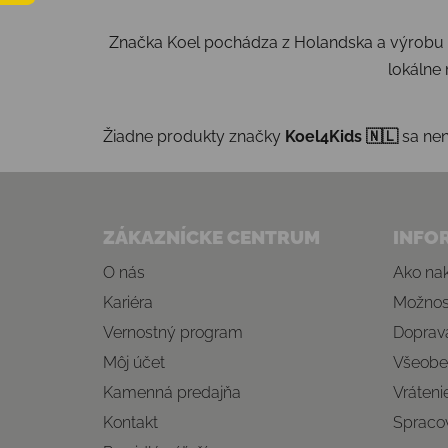
Značka Koel pochádza z Holandska a výrobu m
lokálne 
Žiadne produkty značky
Koel4Kids 🇳🇱
sa nena
Zápätie
ZÁKAZNÍCKE CENTRUM
INFO
O nás
Ako na
Kariéra
Možnost
Vernostný program
Doprava
Môj účet
Všeobe
Kamenná predajňa
Vráteni
Kontakt
Spraco