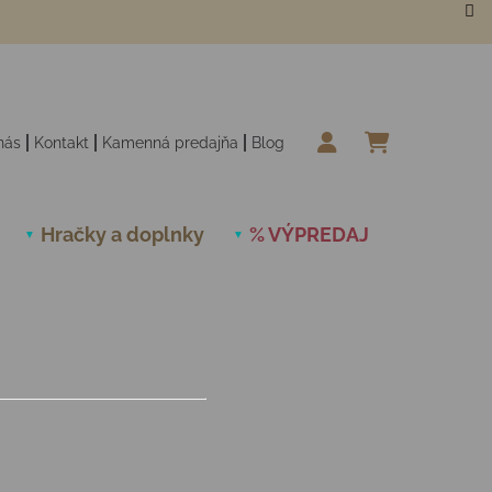
nás
Kontakt
Kamenná predajňa
Blog
NÁKUPN
Hračky a doplnky
% VÝPREDAJ
Novinky