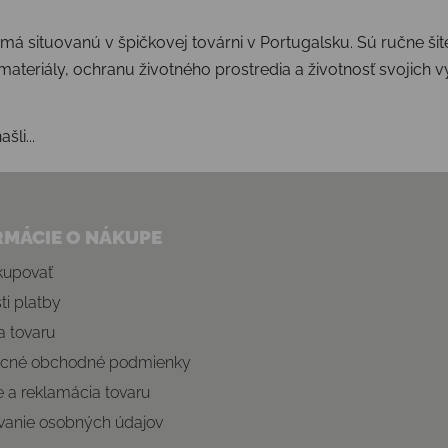
á situovanú v špičkovej továrni v Portugalsku. Sú ručne ši
materiály, ochranu životného prostredia a životnosť svojich 
šli...
RMÁCIE O NÁKUPE
kupovať
i platby
 tovaru
cné obchodné podmienky
e a reklamácia tovaru
vanie osobných údajov