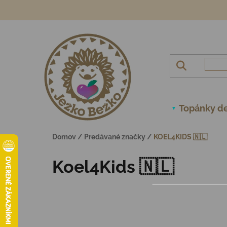
Prejsť na obsah
Topánky de
Domov
/
Predávané značky
/
KOEL4KIDS 🇳🇱
Koel4Kids 🇳🇱