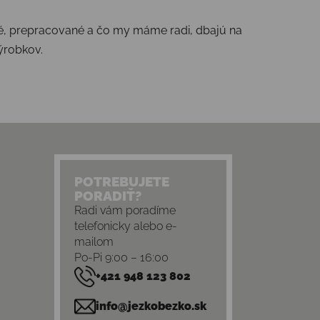
té, prepracované a čo my máme radi, dbajú na
výrobkov.
POTREBUJETE
PORADIŤ?
Radi vám poradíme
telefonicky alebo e-
mailom
Po-Pi 9:00 – 16:00
+421 948 123 802
info@jezkobezko.sk