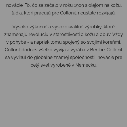
inovácie. To, čo sa začalo v roku 1909 s olejom na kožu,
ľudia, ktorí pracujú pre Collonil, neustále rozvíjajú.
Vysoko výkonné a vysokokvalitné výrobky, ktoré
znamenajú revolúciu v starostlivosti o kožu a obuv. Vždy
v pohybe - a napriek tomu spojený so svojimi koreňmi.
Collonil dodnes všetko vyvíja a vyrába v Berlíne. Collonil
sa vyvinul do globálne známej spoločnosti. Inovácie pre
celý svet vyrobené v Nemecku.
Radenie produktov