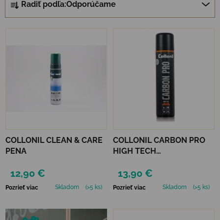
Radiť podľa:
Odporúčame
Výpis produktov
COLLONIL CLEAN & CARE
COLLONIL CARBON PRO
PENA
HIGH TECH
IMPREGNAČNÝ SPREJ 400
12,90 €
13,90 €
ML
Skladom
(>5 ks)
Skladom
(>5 ks)
Pozrieť viac
Pozrieť viac