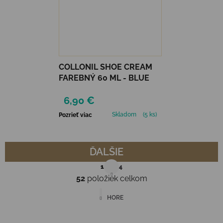
COLLONIL SHOE CREAM
FAREBNÝ 60 ML - BLUE
6,90 €
Skladom
(5 ks)
Pozrieť viac
ĎALŠIE
Stránkovanie
1
4
52
položiek celkom
Ovládacie prvky výpisu
HORE