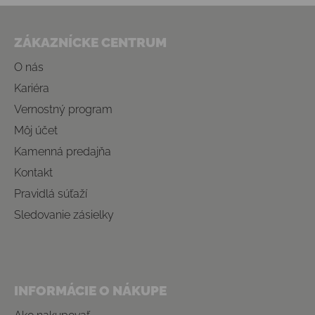
Zápätie
ZÁKAZNÍCKE CENTRUM
O nás
Kariéra
Vernostný program
Môj účet
Kamenná predajňa
Kontakt
Pravidlá súťaží
Sledovanie zásielky
INFORMÁCIE O NÁKUPE