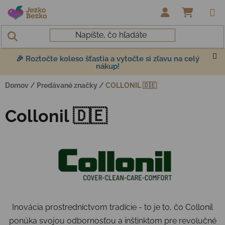
Prejsť na obsah
NÁKUP
🎉 Roztočte koleso šťastia a vytočte si zľavu na celý
nákup!
Domov
/
Predávané značky
/
COLLONIL 🇩🇪
Collonil 🇩🇪
Inovácia prostredníctvom tradície - to je to, čo Collonil
ponúka svojou odbornosťou a inštinktom pre revolučné