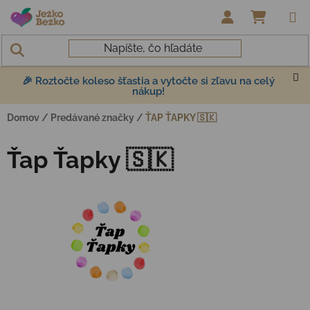
Prejsť na obsah
NÁKUP
🎉 Roztočte koleso šťastia a vytočte si zľavu na celý
nákup!
Domov
/
Predávané značky
/
ŤAP ŤAPKY 🇸🇰
Ťap Ťapky 🇸🇰