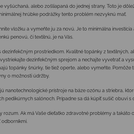
e vyšúchaná, alebo zošliapaná do jednej strany. Toto je dôlež
minimálnej hrúbke podrážky tento problém nezvyknú mať.
nite vložku a vymeňte ju za novú. Je to minimálna investícia 
nkú penovú, či textilnú, je na Vás.
 dezinfekčným prostriedkom. Kvalitné topánky z textilných, a
e vystriekajte dezinfekčným sprejom a nechajte vyvetrať a vy
jú topánky šnúrky, tie tiež operte, alebo vymeňte. Pomôže to
kyny o možnosti údržby.
tujú nanotechnologické prístroje na báze ozónu a striebra, kt
ých pedikúrnych salónoch. Prípadne sa dá kúpiť sušič obuvi s
acky rozum. Ak má Vaše dieťatko zdravotné problémy a takáto 
 odborníkmi.