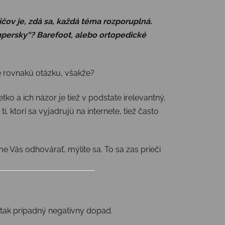
ičov je, zdá sa, každá téma rozporuplná.
ampersky“? Barefoot, alebo ortopedické
e rovnakú otázku, všakže?
etko a ich názor je tiež v podstate irelevantný,
í, ktorí sa vyjadrujú na internete, tiež často
Vás odhovárať, mýlite sa. To sa zas prieči
ť tak prípadný negatívny dopad.