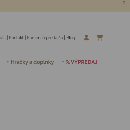
nás
Kontakt
Kamenná predajňa
Blog
NÁKUPN
Hračky a doplnky
% VÝPREDAJ
Novinky