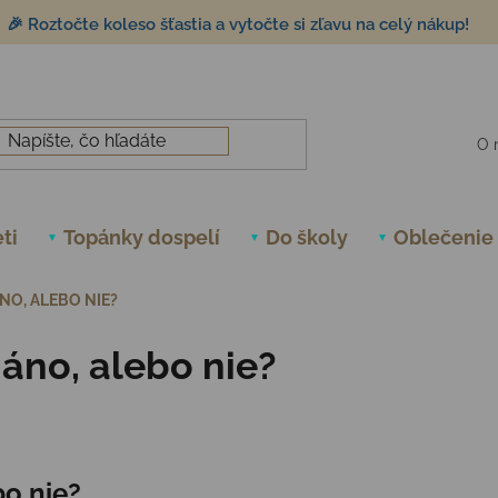
🎉 Roztočte koleso šťastia a vytočte si zľavu na celý nákup!
O 
ti
Topánky dospelí
Do školy
Oblečenie
NO, ALEBO NIE?
áno, alebo nie?
o nie?