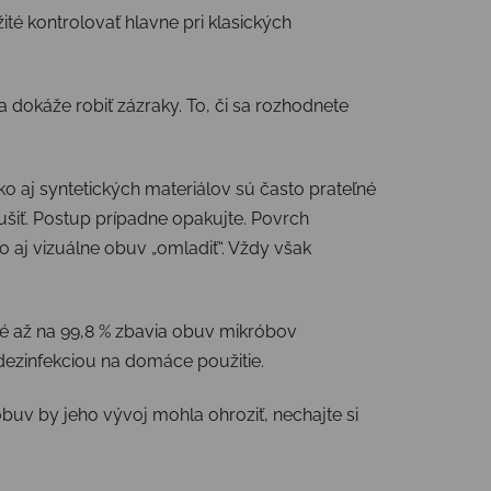
ité kontrolovať hlavne pri klasických
a dokáže robiť zázraky. To, či sa rozhodnete
ko aj syntetických materiálov sú často prateľné
sušiť. Postup prípadne opakujte. Povrch
 aj vizuálne obuv „omladiť“. Vždy však
oré až na 99,8 % zbavia obuv mikróbov
 dezinfekciou na domáce použitie.
obuv by jeho vývoj mohla ohroziť, nechajte si