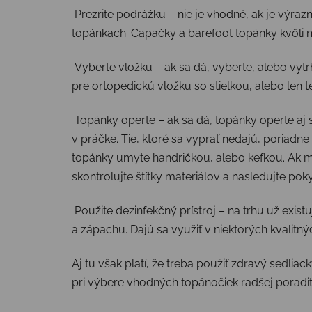
Prezrite podrážku – nie je vhodné, ak je výrazn
topánkach. Capačky a barefoot topánky kvôli 
Vyberte vložku – ak sa dá, vyberte, alebo vytrh
pre ortopedickú vložku so stielkou, alebo len te
Topánky operte – ak sa dá, topánky operte aj s
v práčke. Tie, ktoré sa vyprať nedajú, poriadn
topánky umyte handričkou, alebo kefkou. Ak ma
skontrolujte štítky materiálov a nasledujte po
Použite dezinfekčný prístroj – na trhu už exis
a zápachu. Dajú sa využiť v niektorých kvalitn
Aj tu však platí, že treba použiť zdravý sedli
pri výbere vhodných topánočiek radšej poradiť