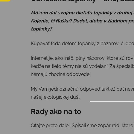
Môžem dať svojmu dieťaťu topánky z druhej
Kojenie, či fľaška? Dudel, alebo v žiadnom p
topánky?
Kupovať teda deťom topánky z bazárov, či dedi
Internet je, ako ináč, plný názorov, ktoré sú rov
keďže na tieto témy nie sú vzdelaní. Za špecializ
nemajú zhodné odpovede.
My Vám jednoznačnú odpoveď taktiež dať nevie
našej ekologickej duši.
Rady ako na to
Čítajte preto ďalej. Spísali sme zopár rád, kt