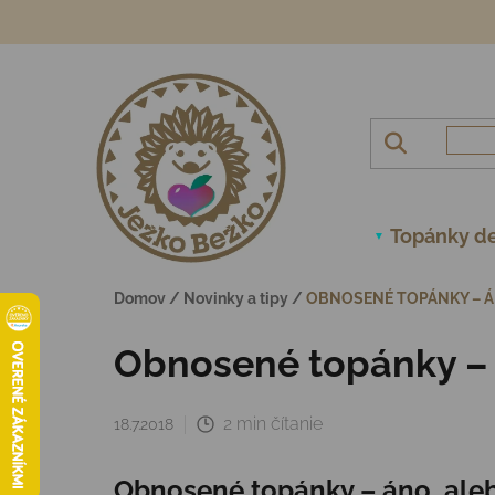
Prejsť na obsah
Topánky de
Domov
/
Novinky a tipy
/
OBNOSENÉ TOPÁNKY – Á
Obnosené topánky – 
2 min čítanie
18.7.2018
Obnosené topánky – áno, aleb