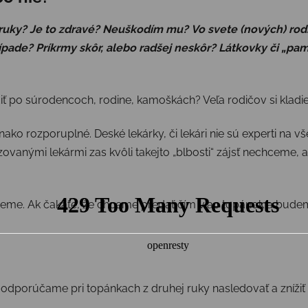
 ruky? Je to zdravé? Neuškodím mu?
Vo svete (nových) rod
rípade? Príkrmy skôr, alebo radšej neskôr? Látkovky či „p
ť po súrodencoch, rodine, kamoškách? Veľa rodičov si kladi
nako rozporuplné. Deské lekárky, či lekári nie sú experti na vš
ovanými lekármi zas kvôli takejto „blbosti“ zájsť nechceme, a t
me. Ak čakáte, že chceme predať čím viac topánok a budeme 
oré odporúčame pri topánkach z druhej ruky nasledovať a zníži