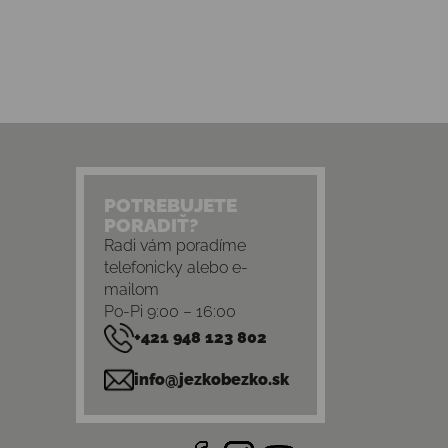
POTREBUJETE
PORADIŤ?
Radi vám poradíme
telefonicky alebo e-
mailom
Po-Pi 9:00 – 16:00
+421 948 123 802
info@jezkobezko.sk