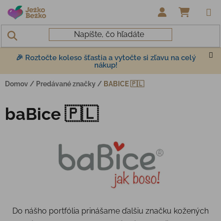
Prejsť na obsah
NÁKUP
🎉 Roztočte koleso šťastia a vytočte si zľavu na celý
nákup!
Domov
/
Predávané značky
/
BABICE 🇵🇱
baBice 🇵🇱
Do nášho portfólia prinášame ďalšiu značku kožených