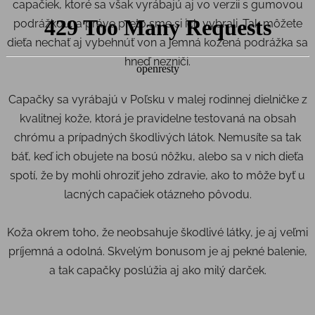
capačiek, ktoré sa však vyrábajú aj vo verzii s gumovou
podrážkou, a práve preto sme si ich vybrali. Tak môžete
dieťa nechať aj vybehnúť von a jemná kožená podrážka sa
hneď nezniči.
Capačky sa vyrábajú v Poľsku v malej rodinnej dielničke z
kvalitnej kože, ktorá je pravidelne testovaná na obsah
chrómu a prípadných škodlivých látok. Nemusíte sa tak
báť, keď ich obujete na bosú nôžku, alebo sa v nich dieťa
spotí, že by mohli ohroziť jeho zdravie, ako to môže byť u
lacných capačiek otázneho pôvodu.
Koža okrem toho, že neobsahuje škodlivé látky, je aj veľmi
príjemná a odolná. Skvelým bonusom je aj pekné balenie,
a tak capačky poslúžia aj ako milý darček.