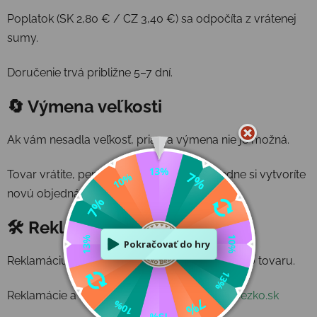
Poplatok (SK 2,80 € / CZ 3,40 €) sa odpočíta z vrátenej
sumy.
Doručenie trvá približne 5–7 dní.
🔄 Výmena veľkosti
Ak vám nesadla veľkosť, priama výmena nie je možná.
Tovar vrátite, peniaze vám vrátime a následne si vytvoríte
novú objednávku.
🛠 Reklamácia
Reklamáciu vybavujeme po doručení fyzického tovaru.
Reklamácie a informácie:
reklamacie@jezkobezko.sk