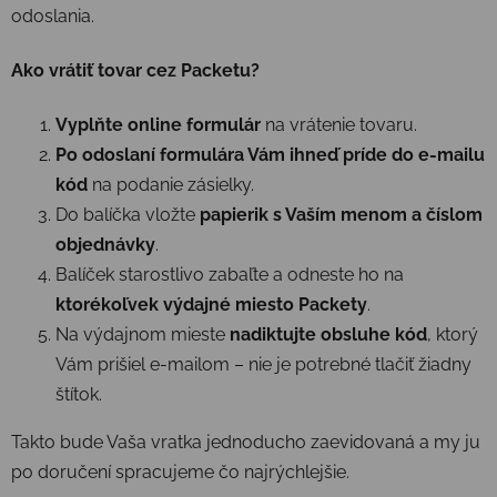
odoslania.
Ako vrátiť tovar cez Packetu?
Vyplňte online formulár
na vrátenie tovaru.
Po odoslaní formulára Vám ihneď príde do e-mailu
kód
na podanie zásielky.
Do balíčka vložte
papierik s Vaším menom a číslom
objednávky
.
Balíček starostlivo zabaľte a odneste ho na
ktorékoľvek výdajné miesto Packety
.
Na výdajnom mieste
nadiktujte obsluhe kód
, ktorý
Vám prišiel e-mailom – nie je potrebné tlačiť žiadny
štítok.
Takto bude Vaša vratka jednoducho zaevidovaná a my ju
po doručení spracujeme čo najrýchlejšie.