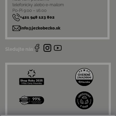
telefonicky alebo e-mailom
Po-Pi 9:00 – 16:00
+421 948 123 802
info@jezkobezko.sk
Sledujte nás