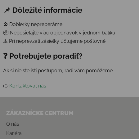
📌 Dôležité informácie
🚫 Dobierky nepreberáme
📦 Neposielajte viac objednávok v jednom balíku
⚠️ Pri neprevzatí zásielky účtujeme poštovné
❓ Potrebujete poradiť?
Ak si nie ste istí postupom, radi vám pomôžeme.
👉
Kontaktovať nás
Zápätie
ZÁKAZNÍCKE CENTRUM
O nás
Kariéra