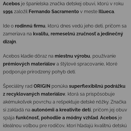
Acebos
je španielska značka detskej obuvi, ktorú v roku
1991
založil
Fernando Sacramento
v meste
Illueca
.
Ide o
rodinnú firmu
, ktorú dnes vedú jeho deti, pričom sa
zameriava na
kvalitu, remeselnú zručnosť a jedinečný
dizajn
.
Acebos kladie dôraz na
miestnu výrobu
, používanie
prémiových materiálov
a štýlové spracovanie, ktoré
podporuje prirodzený pohyb detí.
Špeciálny rad
ORIGIN
ponúka
superflexibilnú podrážku
z recyklovaných materiálov
, ktorá sa prispôsobuje
akémukoľvek povrchu a rešpektuje detské nôžky. Značka
si zakladá na
autonómii a kreativite detí
, pričom jej obuv
spája
funkčnosť, pohodlie a módny vzhľad
.
Acebos
je
ideálnou voľbou pre rodičov, ktorí hľadajú kvalitnú detskú