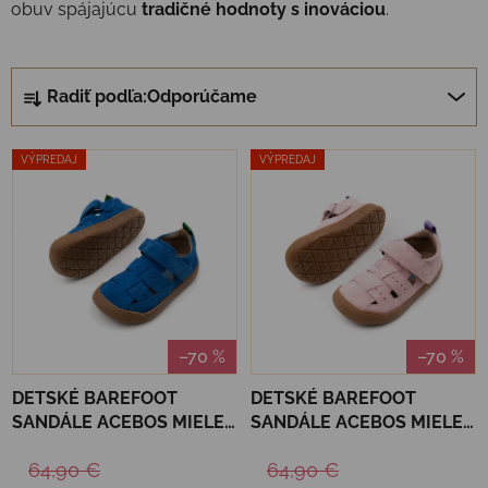
obuv spájajúcu
tradičné hodnoty s inováciou
.
Radenie produktov
Radiť podľa:
Odporúčame
Výpis produktov
VÝPREDAJ
VÝPREDAJ
–70 %
–70 %
DETSKÉ BAREFOOT
DETSKÉ BAREFOOT
SANDÁLE ACEBOS MIELE -
SANDÁLE ACEBOS MIELE -
DENIM
KITY
64,90 €
64,90 €