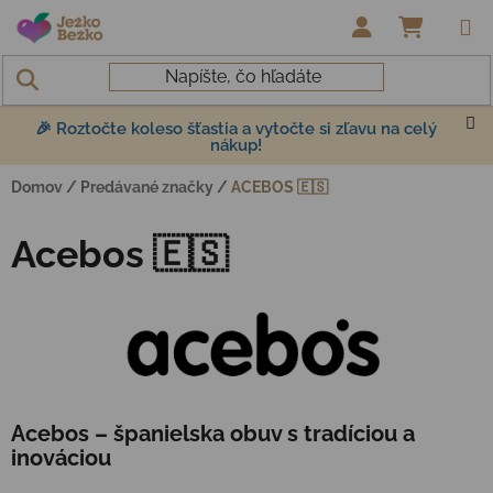
Prejsť na obsah
NÁKUP
🎉 Roztočte koleso šťastia a vytočte si zľavu na celý
nákup!
Domov
/
Predávané značky
/
ACEBOS 🇪🇸
Acebos 🇪🇸
Acebos – španielska obuv s tradíciou a
inováciou