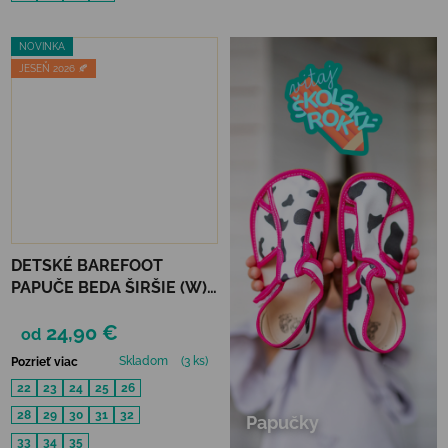
NOVINKA
JESEŇ 2026 🍂
DETSKÉ BAREFOOT
PAPUČE BEDA ŠIRŠIE (W) -
SEA WORLD
24,90 €
od
Skladom
(3 ks)
Pozrieť viac
22
23
24
25
26
28
29
30
31
32
Papučky
33
34
35