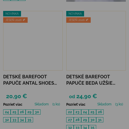
NOVINKA
NOVINKA
JESEŇ 2026 🍂
JESEŇ 2026 🍂
DETSKÉ BAREFOOT
DETSKÉ BAREFOOT
PAPUČE ANTAL SHOES
PAPUČE BEDA UŽŠIE
RASCAL BASIC - BLACK
(SLIM)) - PINK SHINE
20,90 €
24,90 €
od
Skladom
(1 ks)
Skladom
(3 ks)
Pozrieť viac
Pozrieť viac
24
25
26
29
30
22
23
24
25
26
32
33
34
35
27
28
29
30
31
32
33
34
35