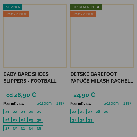
NOVINKA
DOSKLADNENÉ 🔔
JESEŇ 2026 🍂
JESEŇ 2026 🍂
BABY BARE SHOES
DETSKÉ BAREFOOT
SLIPPERS - FOOTBALL
PAPUČE MILASH RACHEL -
FIALOVÉ
26,90 €
24,90 €
od
Skladom
(1 ks)
Skladom
(1 ks)
Pozrieť viac
Pozrieť viac
21
22
23
24
25
24
25
27
28
29
26
27
28
29
30
30
32
33
31
32
33
34
35