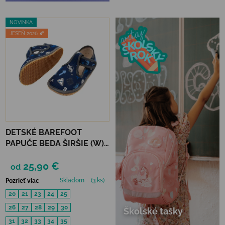
NOVINKA
JESEŇ 2026 🍂
DETSKÉ BAREFOOT
PAPUČE BEDA ŠIRŠIE (W)
PLAYFUL BFN - CARS
25,90 €
od
Skladom
(3 ks)
Pozrieť viac
20
21
23
24
25
26
27
28
29
30
Školské tašky
31
32
33
34
35