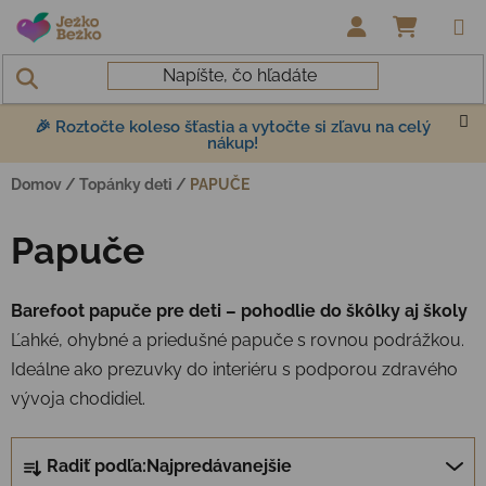
Prejsť na obsah
NÁKUP
🎉 Roztočte koleso šťastia a vytočte si zľavu na celý
nákup!
Domov
/
Topánky deti
/
PAPUČE
Papuče
Barefoot papuče pre deti – pohodlie do škôlky aj školy
Ľahké, ohybné a priedušné papuče s rovnou podrážkou.
Ideálne ako prezuvky do interiéru s podporou zdravého
vývoja chodidiel.
Radenie produktov
Radiť podľa:
Najpredávanejšie