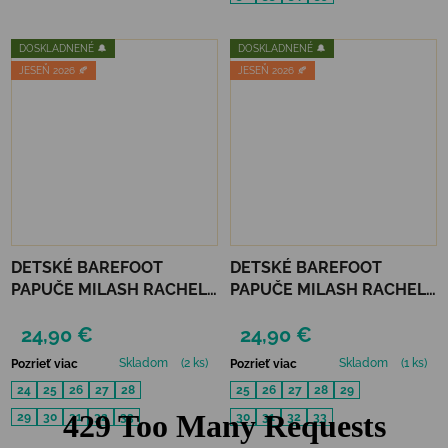
DOSKLADNENÉ 🔔
DOSKLADNENÉ 🔔
JESEŇ 2026 🍂
JESEŇ 2026 🍂
DETSKÉ BAREFOOT
DETSKÉ BAREFOOT
PAPUČE MILASH RACHEL -
PAPUČE MILASH RACHEL -
BÉŽOVÉ
MODRÉ
24,90 €
24,90 €
Skladom
(2 ks)
Skladom
(1 ks)
Pozrieť viac
Pozrieť viac
24
25
26
27
28
25
26
27
28
29
29
30
31
32
33
30
31
32
33