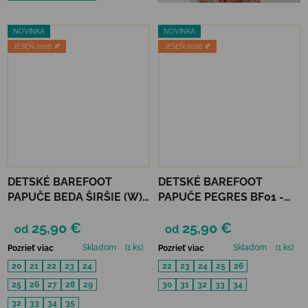
NOVINKA
NOVINKA
JESEŇ 2026 🍂
JESEŇ 2026 🍂
DETSKÉ BAREFOOT
DETSKÉ BAREFOOT
PAPUČE BEDA ŠIRŠIE (W)
PAPUČE PEGRES BF01 -
PLAYFUL BFN - CRAZY
VESMÍR
25,90 €
25,90 €
UNICORN
od
od
Skladom
(1 ks)
Skladom
(1 ks)
Pozrieť viac
Pozrieť viac
20
21
22
23
24
22
23
24
25
26
25
26
27
28
29
30
31
32
33
34
32
33
34
35