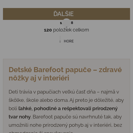
ĎALŠIE
Stránkovanie
1
8
120
položiek celkom
Ovládacie prvky výpisu
HORE
Detské Barefoot papuče – zdravé
nôžky aj v interiéri
Deti trávia v papučiach veľkú časť dňa – najmä v
škôlke, škole alebo doma. Aj preto je dôležité, aby
boli
ľahké, pohodlné a rešpektovali prirodzený
tvar nohy
. Barefoot papuče sú navrhnuté tak, aby
umožnili nohe prirodzený pohyb aj v interiéri, bez