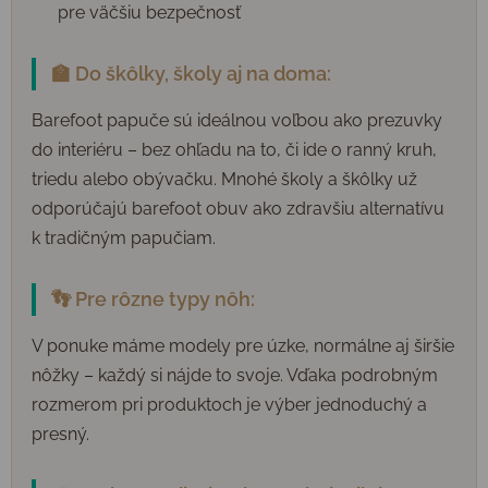
pre väčšiu bezpečnosť
🏫 Do škôlky, školy aj na doma:
Barefoot papuče sú ideálnou voľbou ako prezuvky
do interiéru – bez ohľadu na to, či ide o ranný kruh,
triedu alebo obývačku. Mnohé školy a škôlky už
odporúčajú barefoot obuv ako zdravšiu alternatívu
k tradičným papučiam.
👣 Pre rôzne typy nôh:
V ponuke máme modely pre úzke, normálne aj širšie
nôžky – každý si nájde to svoje. Vďaka podrobným
rozmerom pri produktoch je výber jednoduchý a
presný.