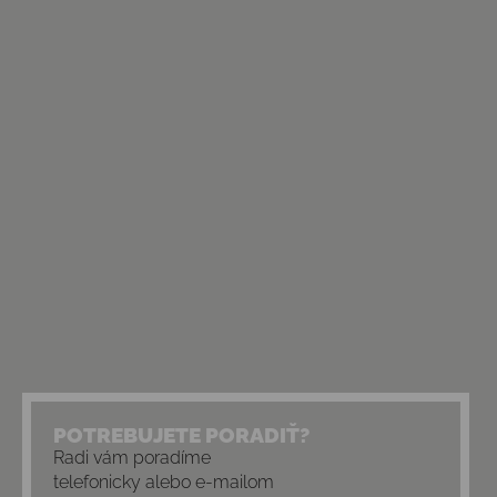
POTREBUJETE PORADIŤ?
Radi vám poradíme
telefonicky alebo e-mailom