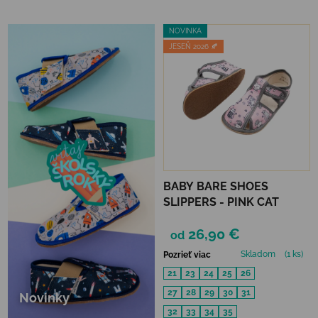
NOVINKA
JESEŇ 2026 🍂
BABY BARE SHOES
SLIPPERS - PINK CAT
26,90 €
od
Skladom
(1 ks)
Pozrieť viac
21
23
24
25
26
27
28
29
30
31
Novinky
32
33
34
35