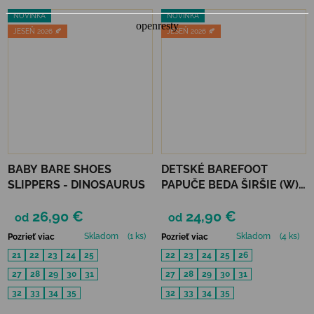
NOVINKA
NOVINKA
JESEŇ 2026 🍂
JESEŇ 2026 🍂
BABY BARE SHOES
DETSKÉ BAREFOOT
SLIPPERS - DINOSAURUS
PAPUČE BEDA ŠIRŠIE (W) -
JUST BLACK
26,90 €
24,90 €
od
od
Skladom
(1 ks)
Skladom
(4 ks)
Pozrieť viac
Pozrieť viac
21
22
23
24
25
22
23
24
25
26
27
28
29
30
31
27
28
29
30
31
32
33
34
35
32
33
34
35