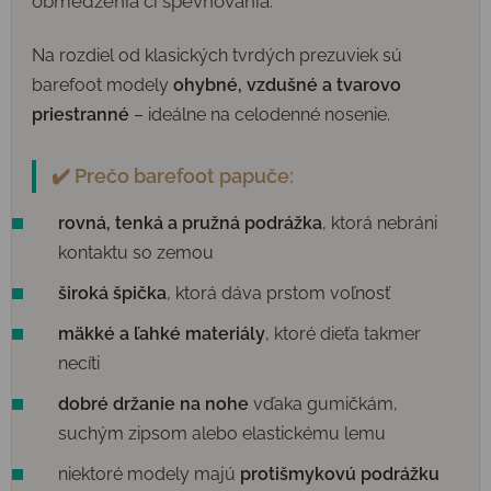
obmedzenia či spevňovania.
Na rozdiel od klasických tvrdých prezuviek sú
barefoot modely
ohybné, vzdušné a tvarovo
priestranné
– ideálne na celodenné nosenie.
✔️ Prečo barefoot papuče:
rovná, tenká a pružná podrážka
, ktorá nebráni
kontaktu so zemou
široká špička
, ktorá dáva prstom voľnosť
mäkké a ľahké materiály
, ktoré dieťa takmer
necíti
dobré držanie na nohe
vďaka gumičkám,
suchým zipsom alebo elastickému lemu
niektoré modely majú
protišmykovú podrážku