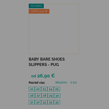
NOVINKA
JESEŇ 2026 🍂
BABY BARE SHOES
SLIPPERS - PUG
26,90 €
od
Skladom
(1 ks)
Pozrieť viac
21
22
23
24
25
26
27
28
29
30
31
32
33
34
35