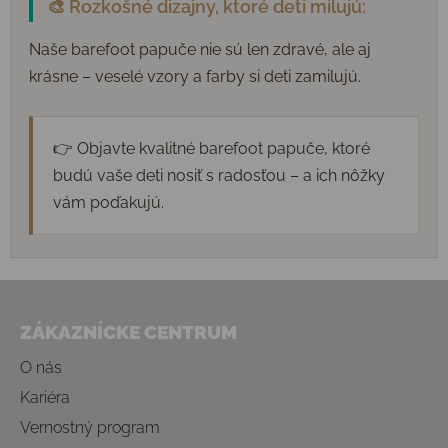
🎨 Rozkošné dizajny, ktoré deti milujú:
Naše barefoot papuče nie sú len zdravé, ale aj
krásne – veselé vzory a farby si deti zamilujú.
👉 Objavte kvalitné barefoot papuče, ktoré
budú vaše deti nosiť s radosťou – a ich nôžky
vám poďakujú.
Zápätie
ZÁKAZNÍCKE CENTRUM
O nás
Kariéra
Vernostný program