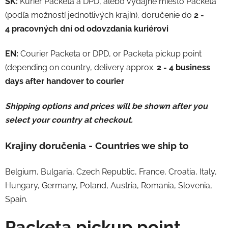
SK:
Kuriér Packeta a DPD, alebo výdajné miesto Packeta
(podľa možností jednotlivých krajín), doručenie do
2 -
4 pracovných dní od odovzdania kuriérovi
EN:
Courier Packeta or DPD, or Packeta pickup point
(depending on country, delivery approx.
2 - 4 business
days after handover to courier
Shipping options and prices will be shown after you
select your country at checkout.
Krajiny doručenia - Countries we ship to
Belgium, Bulgaria, Czech Republic, France, Croatia, Italy,
Hungary, Germany, Poland, Austria, Romania, Slovenia,
Spain.
Packeta pickup point