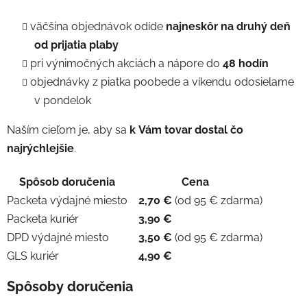
väčšina objednávok odíde
najneskôr na druhý deň
od prijatia plaby
pri výnimočných akciách a nápore do
48 hodín
objednávky z piatka poobede a víkendu odosielame
v pondelok
Naším cieľom je, aby sa
k Vám tovar dostal čo
najrýchlejšie
.
Spôsob doručenia
Cena
Packeta výdajné miesto
2,70 €
(od 95 € zdarma)
Packeta kuriér
3,90 €
DPD výdajné miesto
3,50 €
(od 95 € zdarma)
GLS kuriér
4,90 €
Spôsoby doručenia