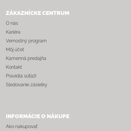
Zápätie
ZÁKAZNÍCKE CENTRUM
O nás
Kariéra
Vernostný program
Môj účet
Kamenná predajňa
Kontakt
Pravidlá súťaží
Sledovanie zásielky
INFORMÁCIE O NÁKUPE
Ako nakupovať