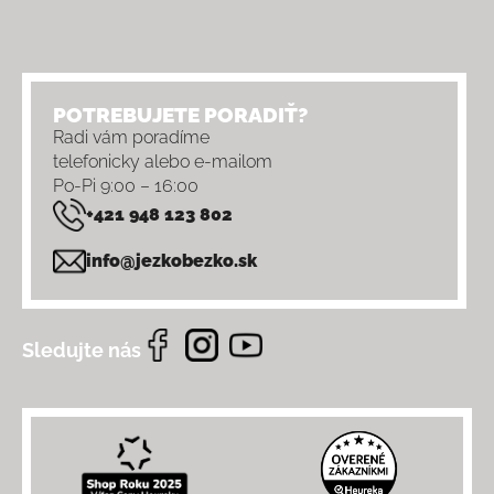
POTREBUJETE PORADIŤ?
Radi vám poradíme
telefonicky alebo e-mailom
Po-Pi 9:00 – 16:00
+421 948 123 802
info@jezkobezko.sk
Sledujte nás