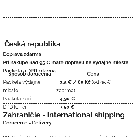
-------------------------------------------------------------
-------------------------------------------------------------
-------------------------------
Česká republika
Doprava zdarma
Pri nákupe nad
95 €
máte dopravu na výdajné miesta
Packeta a DPD zdarma.
Spôsob doručenia
Cena
Packeta výdajné
3,5 € / 85 Kč
(od 95 €
miesto
zdarma)
Packeta kuriér
4,90 €
-------------------------------------------------------------
DPD kuriér
7,50 €
-------------------------------------------------------------
Zahraničie - International shipping
-------------------------------
Doručenie - Delivery