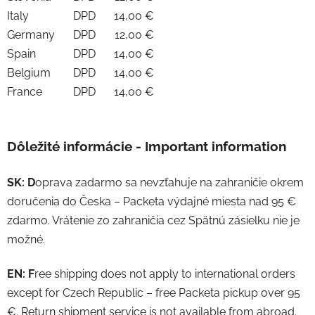
Italy
DPD
14,00 €
Germany
DPD
12,00 €
Spain
DPD
14,00 €
Belgium
DPD
14,00 €
France
DPD
14,00 €
Dôležité informácie - Important information
SK: D
oprava zadarmo sa nevzťahuje na zahraničie okrem
doručenia do Česka – Packeta výdajné miesta nad 95 €
zdarmo. Vrátenie zo zahraničia cez Spätnú zásielku nie je
možné.
EN: F
ree shipping does not apply to international orders
except for Czech Republic – free Packeta pickup over 95
€. Return shipment service is not available from abroad.