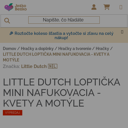
Prejsť na obsah
NÁKUP
🎉 Roztočte koleso šťastia a vytočte si zľavu na celý
nákup!
Domov
/
Hračky a doplnky
/
Hračky a tvorenie
/
Hračky
/
LITTLE DUTCH LOPTIČKA MINI NAFUKOVACIA - KVETY A
MOTÝLE
Značka:
Little Dutch 🇳🇱
LITTLE DUTCH LOPTIČKA
MINI NAFUKOVACIA -
KVETY A MOTÝLE
VÝPREDAJ