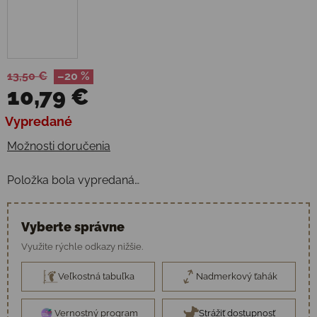
13,50 €
–20 %
10,79 €
Jednotková cena:
Vypredané
Možnosti doručenia
Položka bola vypredaná…
Vyberte správne
Využite rýchle odkazy nižšie.
Veľkostná tabuľka
Nadmerkový ťahák
Vernostný program
Strážiť dostupnosť