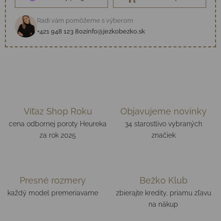
Radi vám pomôžeme s výberom
+421 948 123 802
info@jezkobezko.sk
Víťaz Shop Roku
Objavujeme novinky
cena odbornej poroty Heureka
34 starostlivo vybraných
za rok 2025
značiek
Presné rozmery
Bežko Klub
každý model premeriavame
zbierajte kredity, priamu zľavu
na nákup