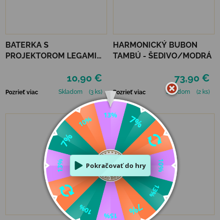
BATERKA S
HARMONICKÝ BUBON
PROJEKTOROM LEGAMI
TAMBÚ - ŠEDIVO/MODRÁ
STORY - PINK
10,90 €
73,90 €
Skladom
(3 ks)
Skladom
(2 ks)
Pozrieť viac
Pozrieť viac