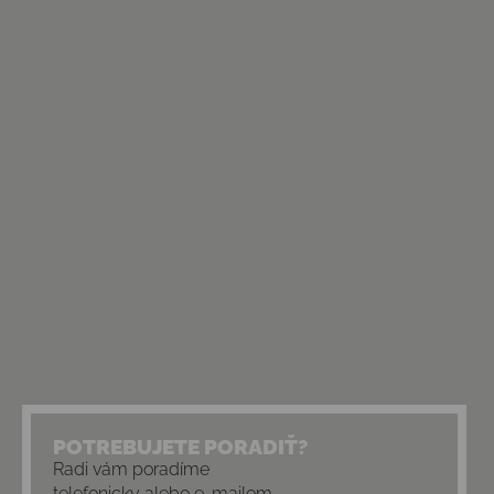
POTREBUJETE PORADIŤ?
Radi vám poradíme
telefonicky alebo e-mailom