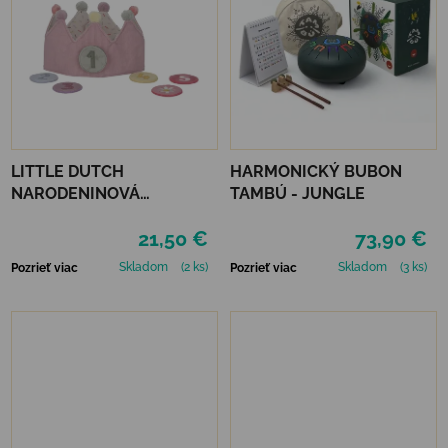
LITTLE DUTCH
HARMONICKÝ BUBON
NARODENINOVÁ
TAMBÚ - JUNGLE
KORUNKA S ČÍSLAMI -
21,50 €
73,90 €
PINK
Skladom
(2 ks)
Skladom
(3 ks)
Pozrieť viac
Pozrieť viac