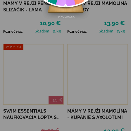
MÁMY V REJŽI PENOVÝ
MÁMY V REJŽI MAMOLÍNA
SLIZÁČIK - LAMA
- JAHODY
10,90 €
13,90 €
Skladom
(2 ks)
Skladom
(3 ks)
Pozrieť viac
Pozrieť viac
VÝPREDAJ
–10 %
SWIM ESSENTIALS
MÁMY V REJŽI MAMOLÍNA
NAUFKOVACIA LOPTA S
- KÚPANIE S AXOLOTLMI
ROZPRAŠOVAČOM 60 CM
21,90 €
13,90 €
- LEOPARD