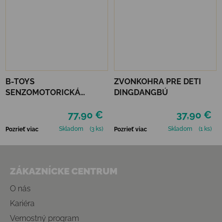
B-TOYS
ZVONKOHRA PRE DETI
SENZOMOTORICKÁ
DINGDANGBÚ
PREKÁŽKOVÁ DRÁHA
77,90 €
37,90 €
HUDOBNÁ - BALANCE &
GROOVE
Skladom
(3 ks)
Skladom
(1 ks)
Pozrieť viac
Pozrieť viac
Zápätie
ZÁKAZNÍCKE CENTRUM
O nás
Kariéra
Vernostný program