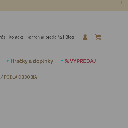
nás
Kontakt
Kamenná predajňa
Blog
NÁKUPN
Hračky a doplnky
% VÝPREDAJ
Novinky
/
PODĽA OBDOBIA