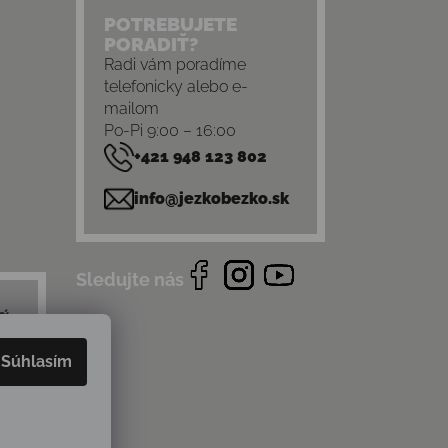
POTREBUJETE
PORADIŤ?
Radi vám poradíme
telefonicky alebo e-
mailom
Po-Pi 9:00 – 16:00
+421 948 123 802
info@jezkobezko.sk
Sledujte nás
Súhlasím