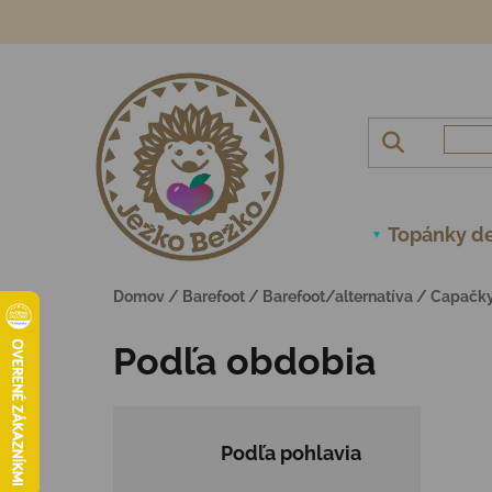
Prejsť na obsah
Topánky de
Domov
/
Barefoot
/
Barefoot/alternatíva
/
Capačk
Podľa obdobia
Podľa pohlavia