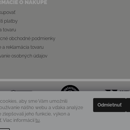
RMÁCIE O NÁKUPE
kupovať
i platby
 tovaru
cné obchodné podmienky
e a reklamácia tovaru
vanie osobných údajov
cookies, aby sme Vám umožnili
Odmietnuť
oužívanie nášho webu a vďaka analýze
e zlepšovali jeho funkcie, výkon a
. Viac informácií
tu
.