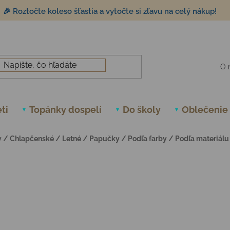
🎉 Roztočte koleso šťastia a vytočte si zľavu na celý nákup!
O 
ti
Topánky dospelí
Do školy
Oblečenie
y
/
Chlapčenské
/
Letné
/
Papučky
/
Podľa farby
/
Podľa materiálu