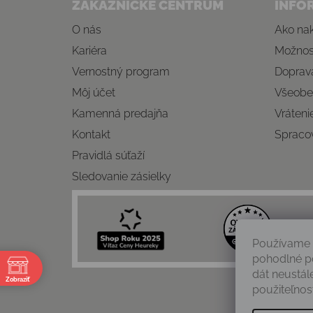
ZÁKAZNÍCKE CENTRUM
INFO
O nás
Ako na
Kariéra
Možnost
Vernostný program
Doprava
Môj účet
Všeobe
Kamenná predajňa
Vráteni
Kontakt
Spraco
Pravidlá súťaží
Sledovanie zásielky
Používame 
pohodlné p
e
dát neustál
Zobraziť
použiteľnosť