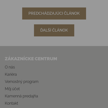
PREDCHÁDZAJÚCI ČLÁNOK
ĎALŠÍ ČLÁNOK
Zápätie
ZÁKAZNÍCKE CENTRUM
O nás
Kariéra
Vernostný program
Môj účet
Kamenná predajňa
Kontakt