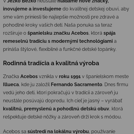
V
Ježko Bežko
neustále
hľadáme nové značky,
inovujeme a investujeme
do kvalitnej detskej obuvi, aby
sme vám priniesli tie najlepšie možnosti pre zdravé a
pohodlné kroky vašich detí. Naša ponuka sa teraz
rozširuje o
španielsku značku Acebos
, ktorá
spája
remeselnú tradíciu s modernými technológiami
a
prináša štýlové, flexibilné a funkčné detské topánky.
Rodinná tradícia a kvalitná výroba
Značka
Acebos
vznikla v
roku 1991
v španielskom meste
Illueca
, kde ju založil
Fernando Sacramento
. Dnes firmu
vedú jeho deti, ktorí pokračujú v tradícii a zároveň ju
neustále posúvajú dopredu. Ich cieľ je jasný – vyrábať
kvalitnú, premyslenú a pohodlnú detskú obuv
, ktorá
rešpektuje detské nôžky a zároveň drží krok s módou.
Acebos sa
sústredí na lokálnu výrobu
, používanie