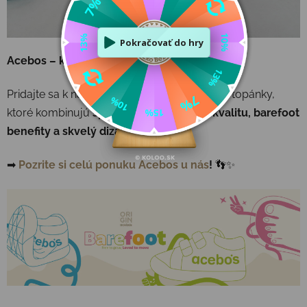
Acebos – kvalita, do ktorej investujeme
Pridajte sa k nám a objavte
Acebos Origin
– topánky,
ktoré kombinujú
španielsku remeselnú kvalitu, barefoot
benefity a skvelý dizajn
!
➡
Pozrite si celú ponuku Acebos u nás
!
👣✨