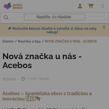
Prejsť na obsah
NÁKUP
🎉 Roztočte koleso šťastia a vytočte si zľavu na celý
nákup!
Domov
/
Novinky a tipy
/
NOVÁ ZNAČKA U NÁS - ACEBOS
Nová značka u nás -
Acebos
2 min čítanie
18.3.2025
Acebos – španielska obuv s tradíciou a
inováciou
🇪🇸👣