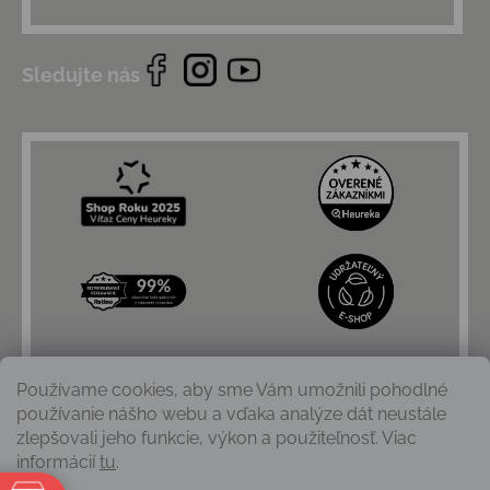
Sledujte nás
Používame cookies, aby sme Vám umožnili pohodlné
používanie nášho webu a vďaka analýze dát neustále
zlepšovali jeho funkcie, výkon a použiteľnosť. Viac
informácií
tu
.