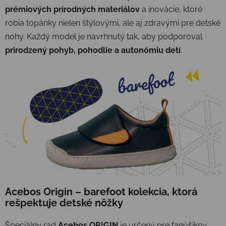
prémiových prírodných materiálov
a inovácie, ktoré
robia topánky nielen štýlovými, ale aj zdravými pre detské
nohy. Každý model je navrhnutý tak, aby podporoval
prirodzený pohyb, pohodlie a autonómiu detí
.
Acebos Origin – barefoot kolekcia, ktorá
rešpektuje detské nôžky
Špeciálny rad
Acebos ORIGIN
je určený pre fanúšikov