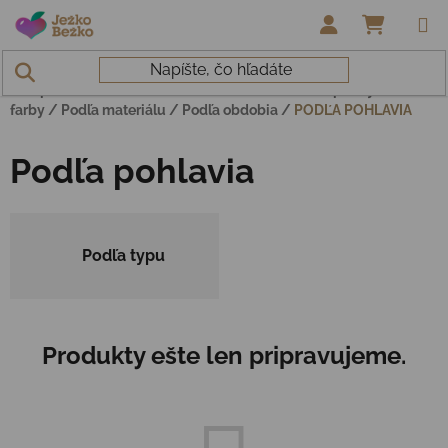
Prejsť na obsah
NÁKUP
Domov
/
Barefoot
/
Barefoot/alternatíva
/
Capačky
/
Chlapčenské
/
Dievčenské
/
Letné
/
Modré
/
Papučky
/
Podľa
farby
/
Podľa materiálu
/
Podľa obdobia
/
PODĽA POHLAVIA
Podľa pohlavia
Podľa typu
Produkty ešte len pripravujeme.