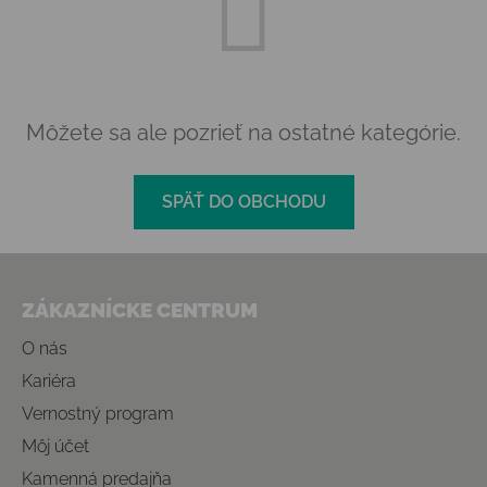
Môžete sa ale pozrieť na ostatné kategórie.
SPÄŤ DO OBCHODU
Zápätie
ZÁKAZNÍCKE CENTRUM
O nás
Kariéra
Vernostný program
Môj účet
Kamenná predajňa