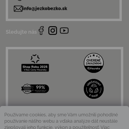
info@jezkobezko.sk
Sledujte nás
Používame cookies, aby sme Vám umožnili pohodlné
používanie nášho webu a vďaka analýze dát neustále
zlepšovali jeho funkcie, výkon a použiteľnosť. Viac