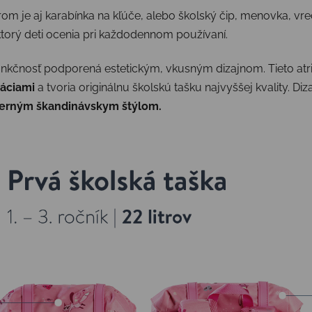
om je aj karabínka na kľúče, alebo školský čip, menovka, vrec
ktorý deti ocenia pri každodennom používaní.
 funkčnosť podporená estetickým, vkusným dizajnom. Tieto atri
ráciami
a tvoria originálnu školskú tašku najvyššej kvality.
Diza
derným škandinávskym štýlom.