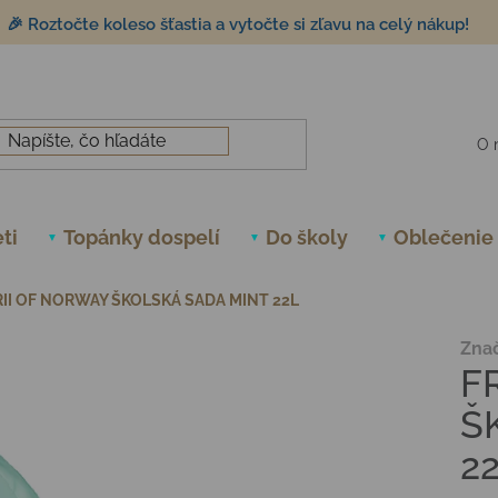
🎉 Roztočte koleso šťastia a vytočte si zľavu na celý nákup!
O 
ti
Topánky dospelí
Do školy
Oblečenie
RII OF NORWAY ŠKOLSKÁ SADA MINT 22L
Zna
F
Š
2