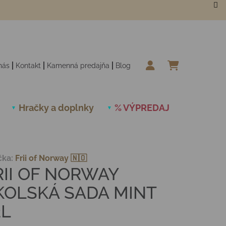
nás
Kontakt
Kamenná predajňa
Blog
NÁKUPN
Hračky a doplnky
% VÝPREDAJ
Novinky
čka:
Frii of Norway 🇳🇴
RII OF NORWAY
KOLSKÁ SADA MINT
2L