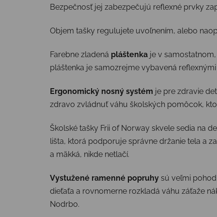
Bezpečnosť jej zabezpečujú reflexné prvky zap
Objem tašky regulujete uvoľnením, alebo naopa
Farebne zladená
pláštenka
je v samostatnom, z
pláštenka je samozrejme vybavená reflexnými
Ergonomický nosný systém
je pre zdravie detí
zdravo zvládnuť váhu školských pomôcok, ktor
Školské tašky Frii of Norway skvele sedia na
lišta, ktorá podporuje správne držanie tela a z
a mäkká, nikde netlačí.
Vystužené ramenné popruhy
sú veľmi pohodl
dieťaťa a rovnomerne rozkladá váhu záťaže ná
Nodrbo.