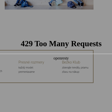
Presné rozmery
Bežko Klub
každý model
zbierajte kredity, priamu
ch
premeriavame
zľavu na nákup