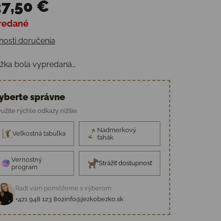
7,50 €
redané
otková cena:
osti doručenia
žka bola vypredaná…
yberte správne
užite rýchle odkazy nižšie.
Nadmerkový
Veľkostná tabuľka
ťahák
Vernostný
Strážiť dostupnosť
program
Radi vám pomôžeme s výberom
+421 948 123 802
info@jezkobezko.sk