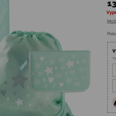
13
Vyp
Jedn
Možn
Polo
V
Vy