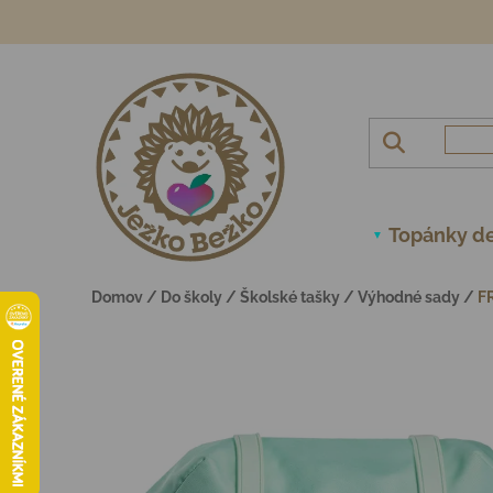
Prejsť na obsah
Topánky de
Domov
/
Do školy
/
Školské tašky
/
Výhodné sady
/
F