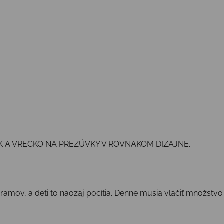
K A VRECKO NA PREZÚVKY V ROVNAKOM DIZAJNE.
 gramov, a deti to naozaj pocítia. Denne musia vláčiť množstv