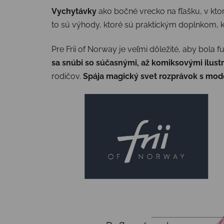
Vychytávky
ako bočné vrecko na fľašku, v ktor
to sú výhody, ktoré sú praktickým doplnkom, 
Pre Frii of Norway je veľmi dôležité, aby bola
sa snúbi so súčasnými, až komiksovými ilust
rodičov.
Spája magický svet rozprávok s mo