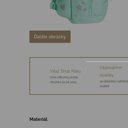
Ďalšie obrázky
Objavujeme
Víťaz Shop Roku
novinky
cena odbornej poroty
34 starostlivo vybraný
Heureka za rok 2025
značiek
Materiál