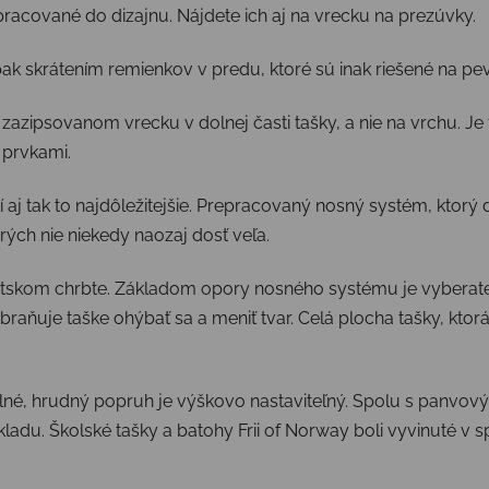
racované do dizajnu. Nájdete ich aj na vrecku na prezúvky.
k skrátením remienkov v predu, ktoré sú inak riešené na pevn
azipsovanom vrecku v dolnej časti tašky, a nie na vrchu. Je 
 prvkami.
 aj tak to najdôležitejšie.
Prepracovaný nosný systém, ktorý
ých nie niekedy naozaj dosť veľa.
 detskom chrbte. Základom opory nosného systému je vyberat
abraňuje taške ohýbať sa a meniť tvar. Celá plocha tašky, ktor
né, hrudný popruh je výškovo nastaviteľný. Spolu s panvo
kladu.
Školské tašky a batohy Frii of Norway boli vyvinuté v 