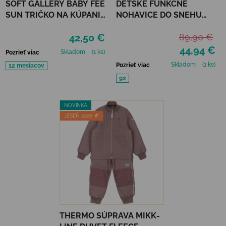
SOFT GALLERY BABY FEE
DETSKÉ FUNKČNÉ
SUN TRIČKO NA KÚPANIE
NOHAVICE DO SNEHU
REFLECTIONS PURPLE
MIKK-LINE - BLACK
42,50 €
89,90 €
UPF 50+
44,94 €
Skladom
(1 ks)
Pozrieť viac
Skladom
(1 ks)
Pozrieť viac
12 mesiacov
92
NOVINKA
JESEŇ 2026 🍂
THERMO SÚPRAVA MIKK-