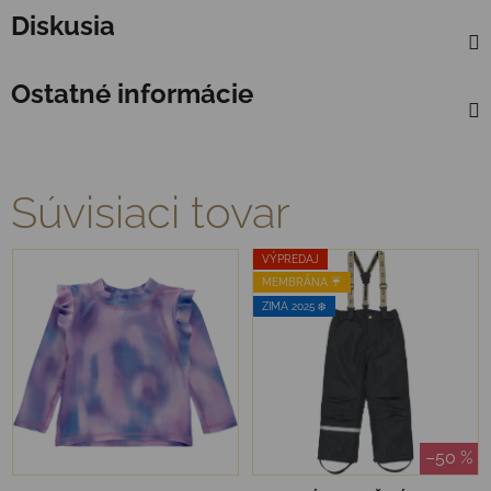
Diskusia
Ostatné informácie
Súvisiaci tovar
VÝPREDAJ
MEMBRÁNA ☔️
ZIMA 2025 ❄️
–50 %