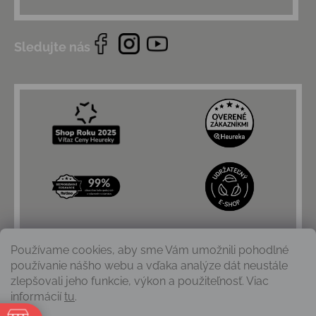
Sledujte nás
Používame cookies, aby sme Vám umožnili pohodlné
používanie nášho webu a vďaka analýze dát neustále
zlepšovali jeho funkcie, výkon a použiteľnosť. Viac
informácií
tu
.