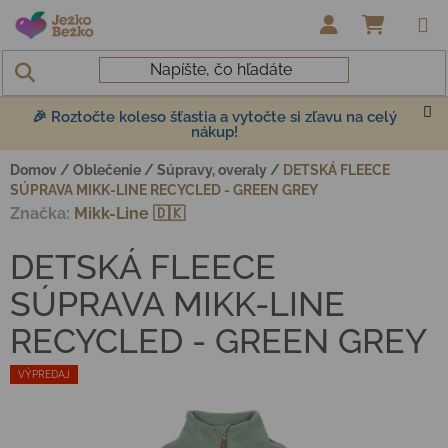
Prejsť na obsah
NÁKUP
🎉 Roztočte koleso šťastia a vytočte si zľavu na celý
nákup!
Domov
/
Oblečenie
/
Súpravy, overaly
/
DETSKÁ FLEECE
SÚPRAVA MIKK-LINE RECYCLED - GREEN GREY
Značka:
Mikk-Line 🇩🇰
DETSKÁ FLEECE
SÚPRAVA MIKK-LINE
RECYCLED - GREEN GREY
VÝPREDAJ