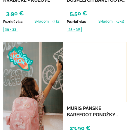
KRABIČKE - RUŽOVÉ
DOSPELÝCH BAREFOOTAN
FROTÉ - TMAVO ŠEDÉ
3,90 €
5,50 €
Skladom
(3 ks)
Skladom
(1 ks)
Pozrieť viac
Pozrieť viac
29 - 33
35 - 38
MURIS PÁNSKE
BAREFOOT PONOŽKY
STRIPED - 3 KS
23,90 €