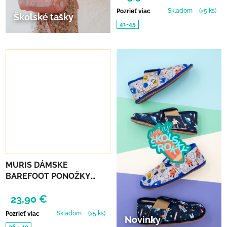
Skladom
(>5 ks)
Pozrieť viac
Školské tašky
41-45
MURIS DÁMSKE
BAREFOOT PONOŽKY
STRIPED - 3 KS
23,90 €
Skladom
(>5 ks)
Pozrieť viac
Novinky