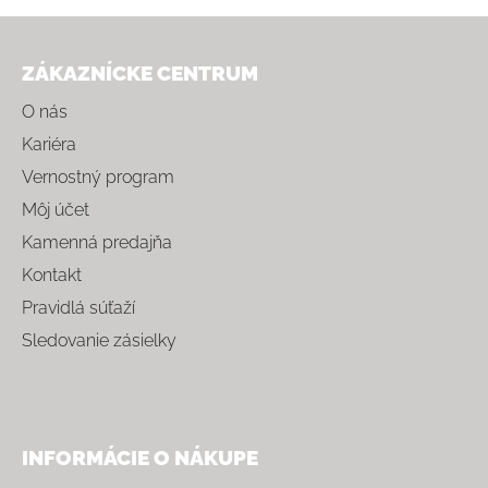
Zápätie
ZÁKAZNÍCKE CENTRUM
O nás
Kariéra
Vernostný program
Môj účet
Kamenná predajňa
Kontakt
Pravidlá súťaží
Sledovanie zásielky
INFORMÁCIE O NÁKUPE