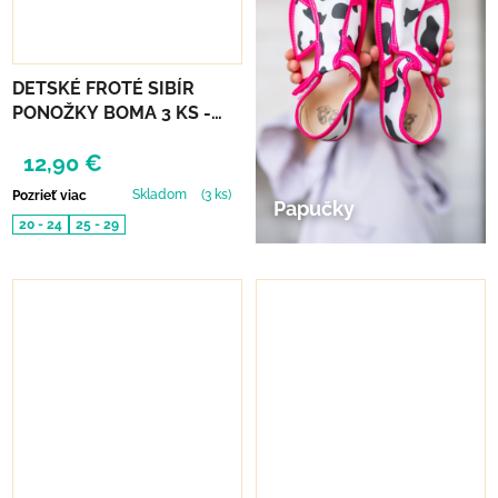
DETSKÉ FROTÉ SIBÍR
PONOŽKY BOMA 3 KS -
DIEVČENSKÝ MIX A
12,90 €
Skladom
(3 ks)
Pozrieť viac
Papučky
20 - 24
25 - 29