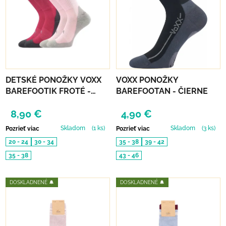
DETSKÉ PONOŽKY VOXX
VOXX PONOŽKY
BAREFOOTIK FROTÉ -
BAREFOOTAN - ČIERNE
RUŽOVÝ MIX 2 KS
8,90 €
4,90 €
Skladom
(1 ks)
Skladom
(3 ks)
Pozrieť viac
Pozrieť viac
20 - 24
30 - 34
35 - 38
39 - 42
35 - 38
43 - 46
DOSKLADNENÉ 🔔
DOSKLADNENÉ 🔔