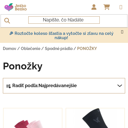
Prejsť na obsah
NÁKUP
🎉 Roztočte koleso šťastia a vytočte si zľavu na celý
nákup!
Domov
/
Oblečenie
/
Spodné prádlo
/
PONOŽKY
Ponožky
Radenie produktov
Radiť podľa:
Najpredávanejšie
Výpis produktov