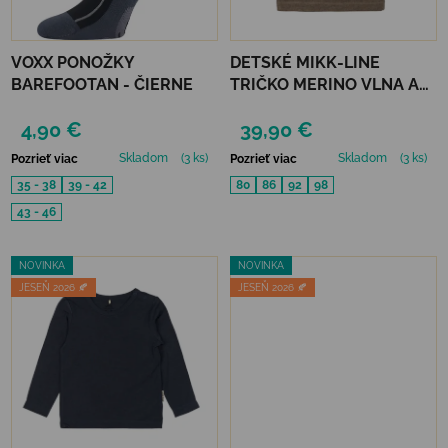
VOXX PONOŽKY
DETSKÉ MIKK-LINE
BAREFOOTAN - ČIERNE
TRIČKO MERINO VLNA A
BAMBUS - MELANGE
4,90 €
39,90 €
DENVER
Skladom
(3 ks)
Skladom
(3 ks)
Pozrieť viac
Pozrieť viac
35 - 38
39 - 42
80
86
92
98
43 - 46
NOVINKA
NOVINKA
JESEŇ 2026 🍂
JESEŇ 2026 🍂