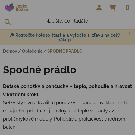
Prejsť na obsah
NÁKUP
🎉 Roztočte koleso šťastia a vytočte si zľavu na celý
nákup!
Domov
/
Oblečenie
/
SPODNÉ PRÁDLO
Spodné prádlo
Detské ponožky a pančuchy – teplo, pohodlie a hravosť
v každom kroku
Šetký štýlové a kvalitné ponožky či pančuchy, ktoré deti
milujú. Od priedušnej bavlny, cez teplé varianty až po
protišmykové modely. Pohodlie a praktickosť v jednom
balení.