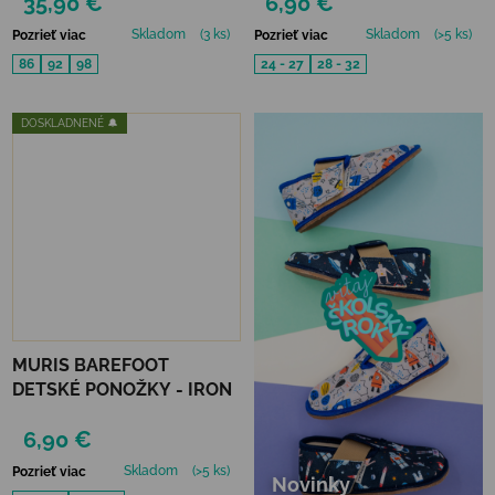
35,90 €
6,90 €
Skladom
(3 ks)
Skladom
(>5 ks)
Pozrieť viac
Pozrieť viac
86
92
98
24 - 27
28 - 32
DOSKLADNENÉ 🔔
MURIS BAREFOOT
DETSKÉ PONOŽKY - IRON
6,90 €
Skladom
(>5 ks)
Pozrieť viac
Novinky