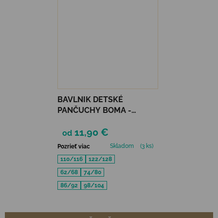
BAVLNIK DETSKÉ
PANČUCHY BOMA -
RUŽOVÁ
11,90 €
od
Skladom
(3 ks)
Pozrieť viac
110/116
122/128
62/68
74/80
86/92
98/104