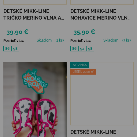
DETSKÉ MIKK-LINE
DETSKÉ MIKK-LINE
TRIČKO MERINO VLNA A
NOHAVICE MERINO VLNA
BAMBUS - BLUE NIGHTS
A BAMBUS - TWILIGHT
39,90 €
35,90 €
MAUVE
Skladom
(1 ks)
Skladom
(3 ks)
Pozrieť viac
Pozrieť viac
86
98
86
92
98
NOVINKA
JESEŇ 2026 🍂
DETSKÉ MIKK-LINE