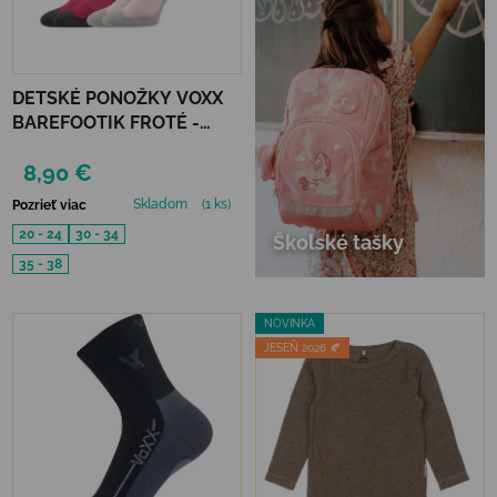
DETSKÉ PONOŽKY VOXX
BAREFOOTIK FROTÉ -
RUŽOVÝ MIX 2 KS
8,90 €
Skladom
(1 ks)
Pozrieť viac
20 - 24
30 - 34
Školské tašky
35 - 38
NOVINKA
JESEŇ 2026 🍂