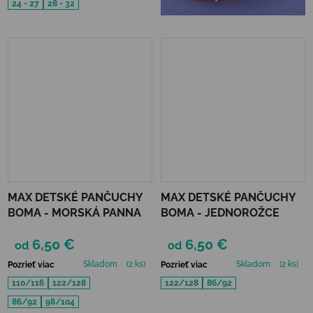
24 - 27
28 - 32
MAX DETSKÉ PANČUCHY
MAX DETSKÉ PANČUCHY
BOMA - MORSKÁ PANNA
BOMA - JEDNOROŽCE
6,50 €
6,50 €
od
od
Skladom
(2 ks)
Skladom
(2 ks)
Pozrieť viac
Pozrieť viac
110/116
122/128
122/128
86/92
86/92
98/104