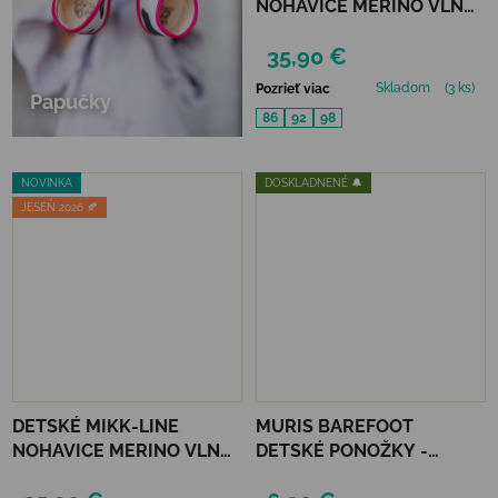
NOHAVICE MERINO VLNA
A BAMBUS - MELANGE
35,90 €
DENVER
Skladom
(3 ks)
Pozrieť viac
Papučky
86
92
98
NOVINKA
DOSKLADNENÉ 🔔
JESEŇ 2026 🍂
DETSKÉ MIKK-LINE
MURIS BAREFOOT
NOHAVICE MERINO VLNA
DETSKÉ PONOŽKY -
A BAMBUS - BLUE NIGHTS
MALVA