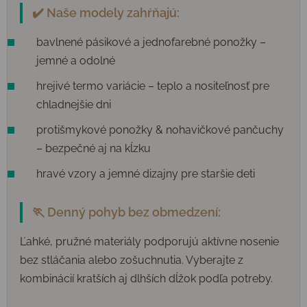
✔️ Naše modely zahŕňajú:
bavlnené pásikové a jednofarebné ponožky –
jemné a odolné
hrejivé termo variácie – teplo a nositeľnosť pre
chladnejšie dni
protišmykové ponožky & nohavičkové pančuchy
– bezpečné aj na kĺzku
hravé vzory a jemné dizajny pre staršie deti
🏃 Denný pohyb bez obmedzení:
Ľahké, pružné materiály podporujú aktívne nosenie
bez stláčania alebo zošuchnutia. Vyberajte z
kombinácií kratších aj dlhších dĺžok podľa potreby.