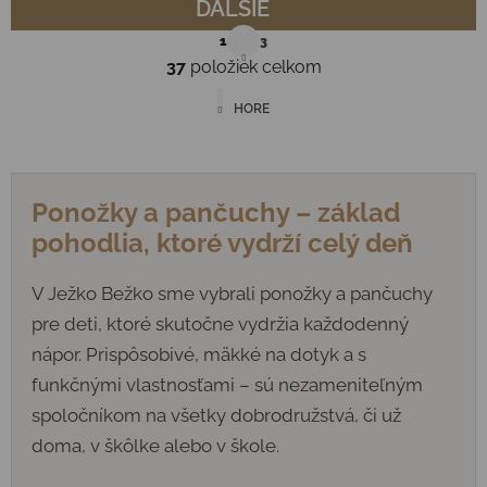
ĎALŠIE
Stránkovanie
1
3
37
položiek celkom
Ovládacie prvky výpisu
HORE
Ponožky a pančuchy – základ
pohodlia, ktoré vydrží celý deň
V Ježko Bežko sme vybrali ponožky a pančuchy
pre deti, ktoré skutočne vydržia každodenný
nápor. Prispôsobivé, mäkké na dotyk a s
funkčnými vlastnosťami – sú nezameniteľným
spoločníkom na všetky dobrodružstvá, či už
doma, v škôlke alebo v škole.