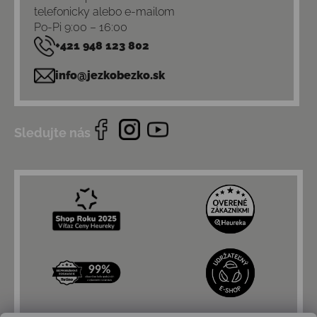
telefonicky alebo e-mailom
Po-Pi 9:00 – 16:00
+421 948 123 802
info@jezkobezko.sk
Sledujte nás