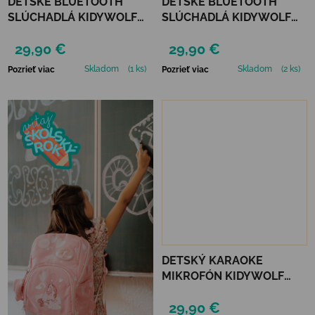
DETSKÉ BLUETOOTH
DETSKÉ BLUETOOTH
SLÚCHADLÁ KIDYWOLF
SLÚCHADLÁ KIDYWOLF
KIDYEARS - MEDVEĎ
KIDYEARS - MODRÉ
29,90 €
29,90 €
Skladom
(1 ks)
Skladom
(2 ks)
Pozrieť viac
Pozrieť viac
DETSKÝ KARAOKE
MIKROFÓN KIDYWOLF
KIDYMIC - MODRÝ
29,90 €