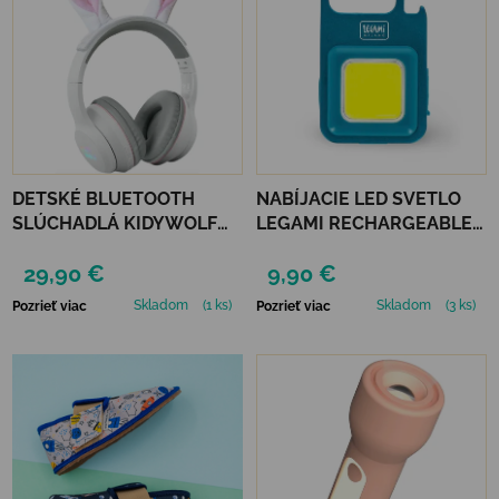
DETSKÉ BLUETOOTH
NABÍJACIE LED SVETLO
SLÚCHADLÁ KIDYWOLF
LEGAMI RECHARGEABLE
KIDYEARS - KRÁLIK
COB LED LIGHT
29,90 €
9,90 €
Skladom
(1 ks)
Skladom
(3 ks)
Pozrieť viac
Pozrieť viac