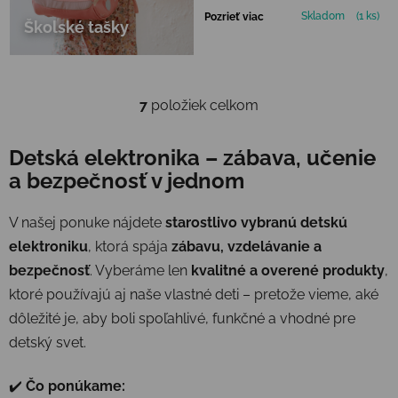
Skladom
(1 ks)
Pozrieť viac
Školské tašky
7
položiek celkom
Ovládacie prvky výpisu
Detská elektronika – zábava, učenie
a bezpečnosť v jednom
V našej ponuke nájdete
starostlivo vybranú detskú
elektroniku
, ktorá spája
zábavu, vzdelávanie a
bezpečnosť
. Vyberáme len
kvalitné a overené produkty
,
ktoré používajú aj naše vlastné deti – pretože vieme, aké
dôležité je, aby boli spoľahlivé, funkčné a vhodné pre
detský svet.
✔️
Čo ponúkame: