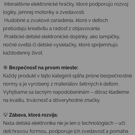
Interaktívne elektronické hračky, ktoré podporujú rozvoj
logiky, jemnej motoriky a zvedavosti.
Hudobné a zvukové zariadenia, ktoré v deťoch
prebúdajú kreativitu a radosť z objavovania.
Praktické detské elektronické doplnky, ako lampičky,
nočné svetlá či detské vysielačky, ktoré spríjemňujú
každodenný život.
🎯
Bezpečnosť na prvom mieste:
Každý produkt v tejto kategórii spĺňa prísne bezpečnostné
normy a je vyrobený z materiálov šetrných k deťom.
Vyhýbame sa lacným napodobeninám – dôraz kladieme
na kvalitu, trvácnosť a dôveryhodné značky.
💡
Zábava, ktorá rozvíja:
Naša detská elektronika nie je len o technológiách – učí
deti hravou formou, podporuje ich zvedavosť a pomáha