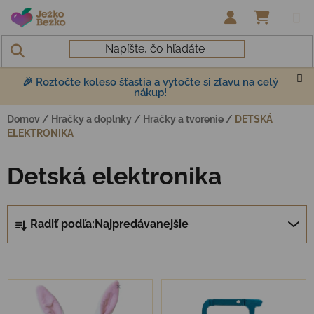
Prejsť na obsah
NÁKUP
🎉 Roztočte koleso šťastia a vytočte si zľavu na celý
nákup!
Domov
/
Hračky a doplnky
/
Hračky a tvorenie
/
DETSKÁ
ELEKTRONIKA
Detská elektronika
Radenie produktov
Radiť podľa:
Najpredávanejšie
Výpis produktov