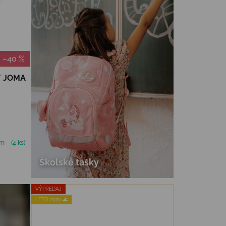
–40 %
Y JOMA
om
(4 ks)
Školské tašky
VÝPREDAJ
LETO 2026 🌊