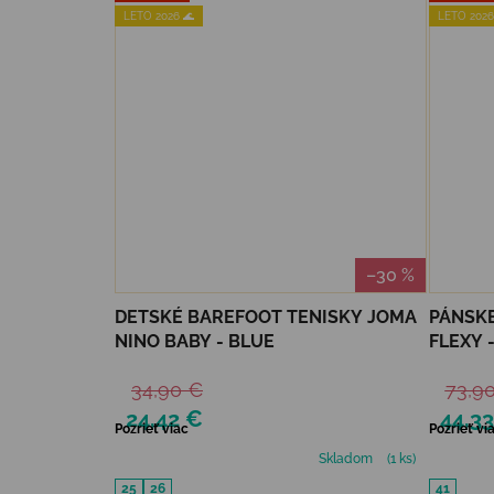
LETO 2026 🌊
LETO 2026
–30 %
DETSKÉ BAREFOOT TENISKY JOMA
PÁNSKE
NINO BABY - BLUE
FLEXY 
34,90 €
73,9
24,42 €
44,3
Pozrieť viac
Pozrieť vi
Skladom
(1 ks)
25
26
41