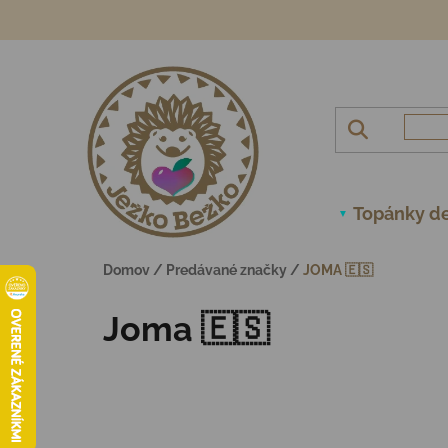
Prejsť na obsah
Topánky de
Domov
/
Predávané značky
/
JOMA 🇪🇸
Joma 🇪🇸