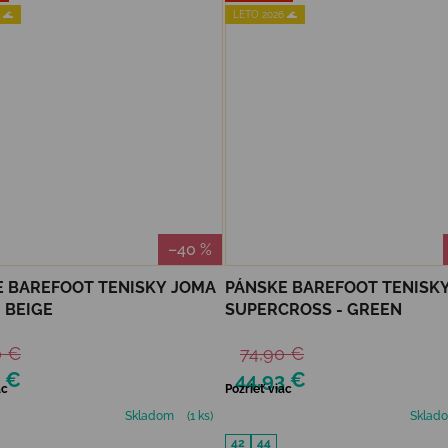
 🌊
LETO 2026 🌊
–40 %
 BAREFOOT TENISKY JOMA
PÁNSKE BAREFOOT TENISK
- BEIGE
SUPERCROSS - GREEN
0 €
74,90 €
3 €
44,93 €
ac
Pozrieť viac
Skladom
(1 ks)
Sklad
42
44