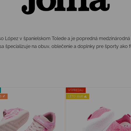
oso López v španielskom Tolede a je popredná medzinárodná
 sa špecializuje na obuv, oblečenie a doplnky pre športy ako fu
VÝPREDAJ
6 🍂
LETO 2026 🌊