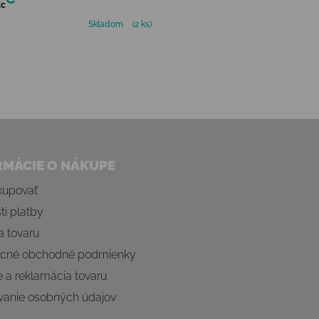
ac
Skladom
(2 ks)
Ovládacie prvky výpisu
RMÁCIE O NÁKUPE
kupovať
i platby
 tovaru
cné obchodné podmienky
e a reklamácia tovaru
vanie osobných údajov