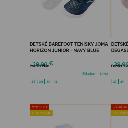
DETSKÉ BAREFOOT TENISKY JOMA
DETSKÉ
HORIZON JUNIOR - NAVY BLUE
DEGASS
39,90 €
39,9
Pozrieť viac
Pozrieť vi
Skladom
(2 ks)
28
29
30
31
27
29
VÝPREDAJ
VÝPREDA
LETO 2026 🌊
LETO 2026