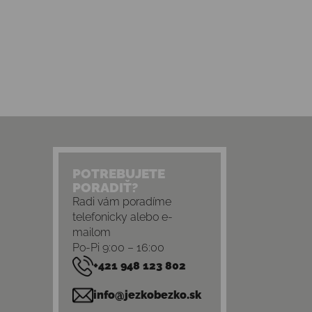
POTREBUJETE
PORADIŤ?
Radi vám poradíme
telefonicky alebo e-
mailom
Po-Pi 9:00 – 16:00
+421 948 123 802
info@jezkobezko.sk