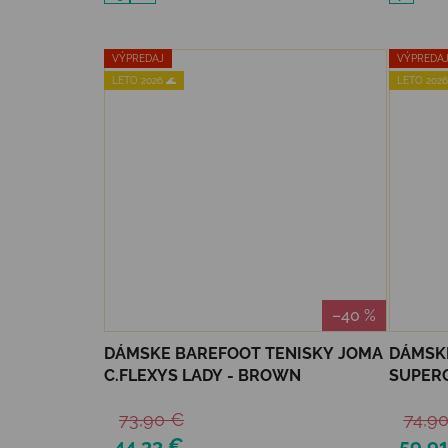
VÝPREDAJ
VÝPREDA
LETO 2026 🌊
LETO 2026
–40 %
DÁMSKE BAREFOOT TENISKY JOMA
DÁMSK
C.FLEXYS LADY - BROWN
SUPERC
73,90 €
74,9
44,33 €
59,9