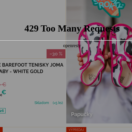
–30 %
 BAREFOOT TENISKY JOMA
ABY - WHITE GOLD
0 €
2 €
ac
Skladom
(>5 ks)
26
Papučky
J
VÝPREDAJ