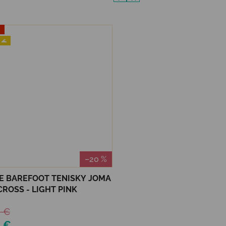
J
 🌊
–20 %
E BAREFOOT TENISKY JOMA
ROSS - LIGHT PINK
0 €
1 €