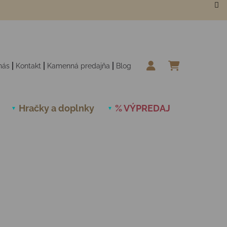
nás
Kontakt
Kamenná predajňa
Blog
NÁKUPN
Hračky a doplnky
% VÝPREDAJ
Novinky