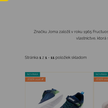
Značku Joma založil v roku 1965 Fructu
vlastníctve, ktorá
Stránka
1
z
1
-
11
položiek skladom
Výpis produktov
NOVINKA
NOVINKA
JESEŇ 2026 🍂
JESEŇ 202