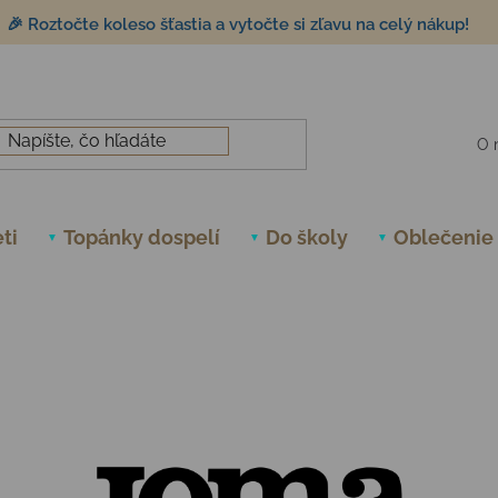
🎉 Roztočte koleso šťastia a vytočte si zľavu na celý nákup!
O 
ti
Topánky dospelí
Do školy
Oblečenie