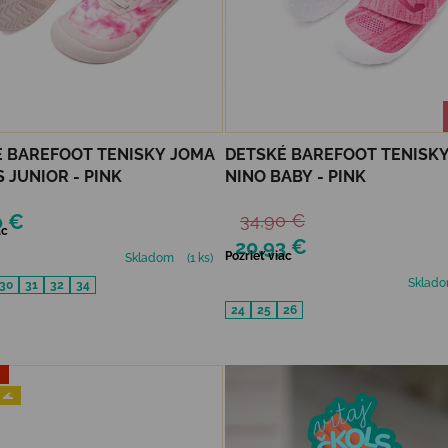
 BAREFOOT TENISKY JOMA
DETSKÉ BAREFOOT TENISK
 JUNIOR - PINK
NINO BABY - PINK
0 €
34,90 €
ac
20,93 €
Pozrieť viac
Skladom
(1 ks)
Sklad
30
31
32
34
24
25
26
J
 🌊