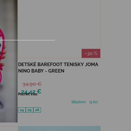
–30 %
DETSKÉ BAREFOOT TENISKY JOMA
NINO BABY - GREEN
34,90 €
24,42 €
Pozrieť viac
Skladom
(5 ks)
24
25
26