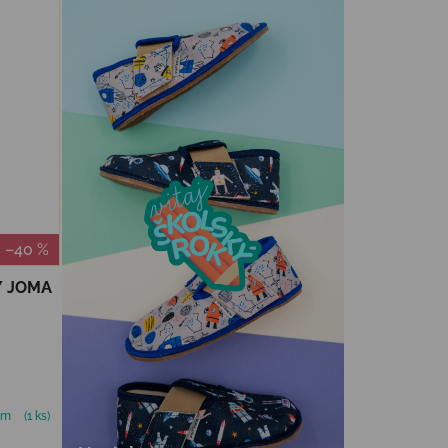
–40 %
Y JOMA
om
(1 ks)