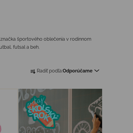
 značka športového oblečenia v rodinnom
tbal, futsal a beh.
Radenie produktov
Radiť podľa:
Odporúčame