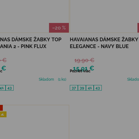
–20 %
NAS DÁMSKE ŽABKY TOP
HAVAIANAS DÁMSKE ŽABKY
NIA 2 - PINK FLUX
ELEGANCE - NAVY BLUE
0 €
19,90 €
 €
15,91 €
ac
Pozrieť viac
Skladom
(1 ks)
Sklad
41
43
37
39
41
43
J
 🌊