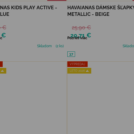
NAS KIDS PLAY ACTIVE -
HAVAIANAS DÁMSKE ŠĽAPK
BLUE
METALLIC - BEIGE
0 €
25,90 €
 €
20,71 €
ac
Pozrieť viac
Skladom
(2 ks)
Sklad
37
J
VÝPREDAJ
 🌊
LETO 2026 🌊