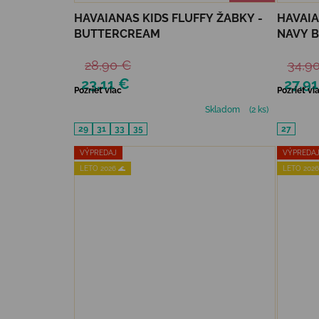
HAVAIANAS KIDS FLUFFY ŽABKY -
HAVAIA
BUTTERCREAM
NAVY 
28,90 €
34,9
23,11 €
27,91
Pozrieť viac
Pozrieť vi
Skladom
(2 ks)
29
31
33
35
27
VÝPREDAJ
VÝPREDA
LETO 2026 🌊
LETO 2026