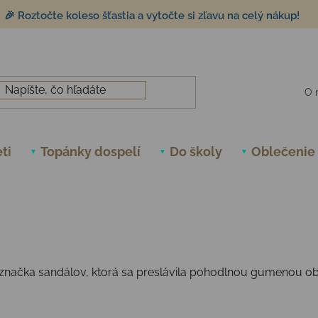
🎉 Roztočte koleso šťastia a vytočte si zľavu na celý nákup!
O 
ti
Topánky dospelí
Do školy
Oblečenie
 značka sandálov, ktorá sa preslávila pohodlnou gumenou