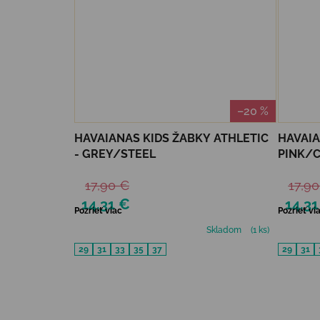
–20 %
HAVAIANAS KIDS ŽABKY ATHLETIC
HAVAIA
- GREY/STEEL
PINK/C
17,90 €
17,90
14,31 €
14,31
Pozrieť viac
Pozrieť vi
Skladom
(1 ks)
29
31
33
35
37
29
31