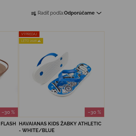
Radenie produktov
Radiť podľa:
Odporúčame
VÝPREDAJ
LETO 2026 🌊
–30 %
–30 %
 FLASH
HAVAIANAS KIDS ŽABKY ATHLETIC
- WHITE/BLUE