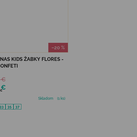
–20 %
NAS KIDS ŽABKY FLORES -
ONFETI
 €
 €
ac
Skladom
(1 ks)
33
35
37
Ovládacie prvky výpisu