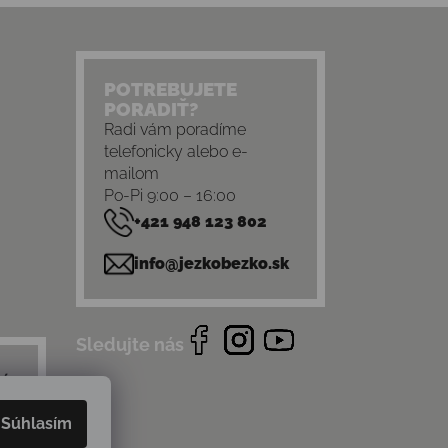
POTREBUJETE
PORADIŤ?
Radi vám poradíme
telefonicky alebo e-
mailom
Po-Pi 9:00 – 16:00
+421 948 123 802
info@jezkobezko.sk
Sledujte nás
Súhlasím