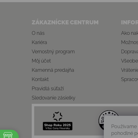
Zápätie
ZÁKAZNÍCKE CENTRUM
INFO
O nás
Ako na
Kariéra
Možnost
Vernostný program
Doprava
Môj účet
Všeobe
Kamenná predajňa
Vráteni
Kontakt
Spraco
Pravidlá súťaží
Sledovanie zásielky
Používame 
pohodlné p
e