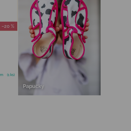
–20 %
om
(1 ks)
Papučky