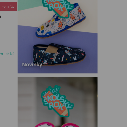
–20 %
P
om
(2 ks)
Novinky