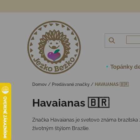
Prejsť na obsah
Topánky de
Domov
/
Predávané značky
/
HAVAIANAS 🇧🇷
Havaianas 🇧🇷
Značka
Havaianas
je svetovo známa brazílska
životným štýlom Brazílie.