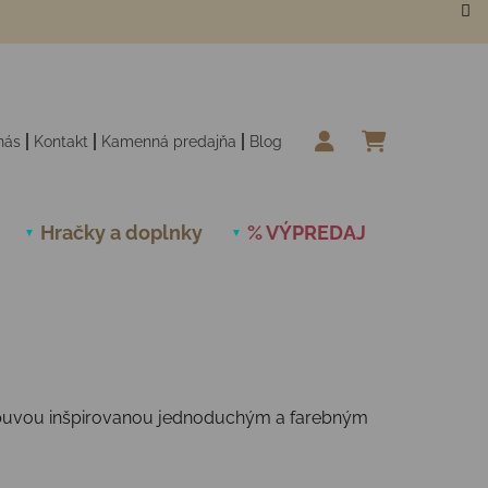
nás
Kontakt
Kamenná predajňa
Blog
NÁKUPN
Hračky a doplnky
% VÝPREDAJ
Novinky
 obuvou inšpirovanou jednoduchým a farebným