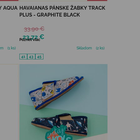
Y AQUA
HAVAIANAS PÁNSKE ŽABKY TRACK
PLUS - GRAPHITE BLACK
33,90 €
23,72 €
Pozrieť viac
om
(1 ks)
Skladom
(2 ks)
41
43
45