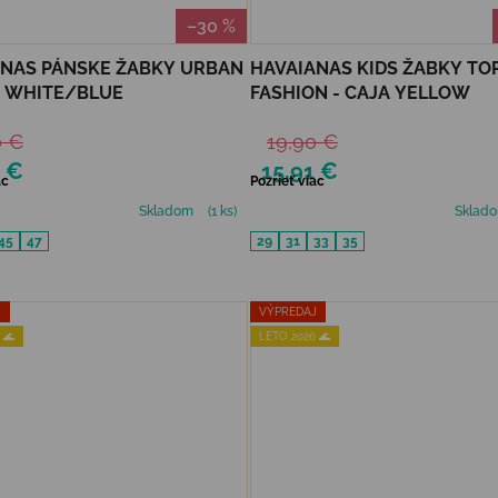
–30 %
ANAS PÁNSKE ŽABKY URBAN
HAVAIANAS KIDS ŽABKY TO
- WHITE/BLUE
FASHION - CAJA YELLOW
0 €
19,90 €
2 €
15,91 €
ac
Pozrieť viac
Skladom
(1 ks)
Sklad
45
47
29
31
33
35
J
VÝPREDAJ
 🌊
LETO 2026 🌊