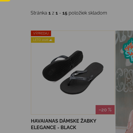
Stránka
1
z
1
-
15
položiek skladom
Výpis produktov
VÝPREDAJ
LETO 2026 🌊
–20 %
HAVAIANAS DÁMSKE ŽABKY
ELEGANCE - BLACK