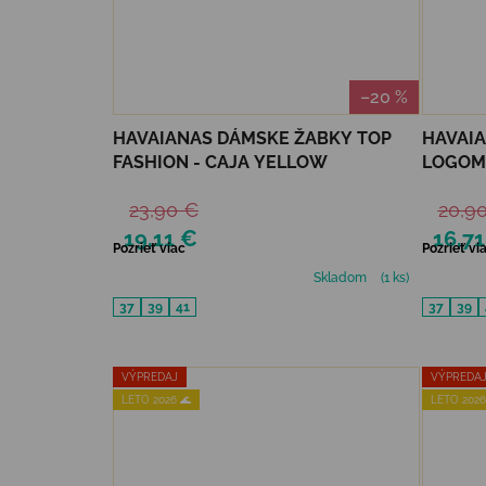
–20 %
HAVAIANAS DÁMSKE ŽABKY TOP
HAVAIA
FASHION - CAJA YELLOW
LOGOMA
23,90 €
20,9
19,11 €
16,71
Pozrieť viac
Pozrieť vi
Skladom
(1 ks)
37
39
41
37
39
VÝPREDAJ
VÝPREDA
LETO 2026 🌊
LETO 2026