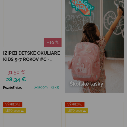
–10 %
IZIPIZI DETSKÉ OKULIARE
KIDS 5-7 ROKOV #C -
NAVY BLUE POLARIZED
31,50 €
28,34 €
Školské tašky
Skladom
(2 ks)
Pozrieť viac
VÝPREDAJ
VÝPREDAJ
LETO 2026 🌊
LETO 2026 🌊