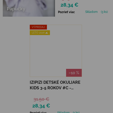
28,34 €
Papučky
Skladom
(3 ks)
Pozrieť viac
VÝPREDAJ
LETO 2026 🌊
–10 %
IZIPIZI DETSKÉ OKULIARE
KIDS 3-5 ROKOV #C -
NAVY BLUE
31,50 €
28,34 €
Skladom
(1 ks)