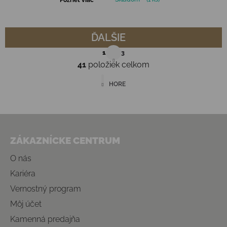
Pozrieť viac
ĎALŠIE
Stránkovanie
1
3
41
položiek celkom
Ovládacie prvky výpisu
HORE
Zápätie
ZÁKAZNÍCKE CENTRUM
O nás
Kariéra
Vernostný program
Môj účet
Kamenná predajňa