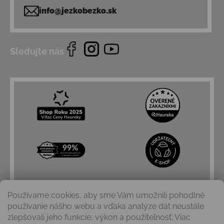
info@jezkobezko.sk
Sledujte nás
Používame cookies, aby sme Vám umožnili pohodlné
používanie nášho webu a vďaka analýze dát neustále
zlepšovali jeho funkcie, výkon a použiteľnosť. Viac