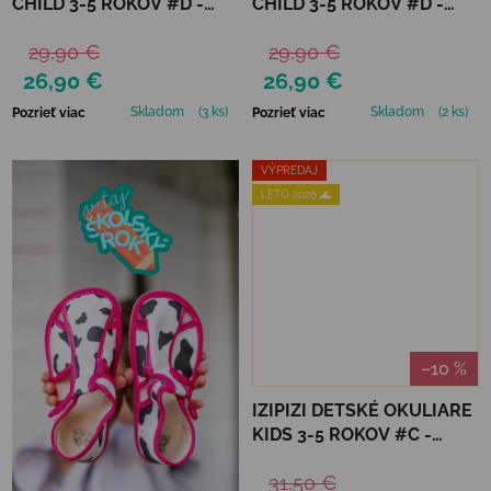
CHILD 3-5 ROKOV #D -
CHILD 3-5 ROKOV #D -
MACCHIATO
LAVENDER
29,90 €
29,90 €
26,90 €
26,90 €
Skladom
(3 ks)
Skladom
(2 ks)
Pozrieť viac
Pozrieť viac
VÝPREDAJ
LETO 2026 🌊
–10 %
IZIPIZI DETSKÉ OKULIARE
KIDS 3-5 ROKOV #C -
OLIVE
31,50 €