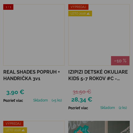
1 + 1
VÝPREDAJ
LETO 2026 🌊
–10 %
REAL SHADES POPRUH +
IZIPIZI DETSKÉ OKULIARE
HANDRIČKA 3v1
KIDS 5-7 ROKOV #C -
MACCHIATO POLARIZED
3,90 €
31,50 €
28,34 €
Skladom
(>5 ks)
Pozrieť viac
Skladom
(2 ks)
Pozrieť viac
VÝPREDAJ
LETO 2026 🌊