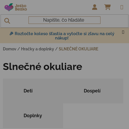
Prejsť na obsah
NÁKUP
🎉 Roztočte koleso šťastia a vytočte si zľavu na celý
nákup!
Domov
/
Hračky a doplnky
/
SLNEČNÉ OKULIARE
Slnečné okuliare
Deti
Dospelí
Doplnky