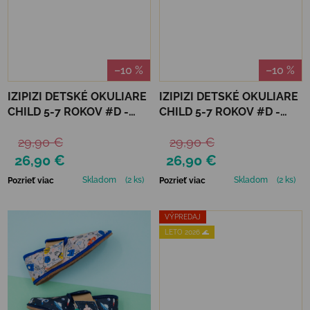
–10 %
–10 %
IZIPIZI DETSKÉ OKULIARE
IZIPIZI DETSKÉ OKULIARE
CHILD 5-7 ROKOV #D -
CHILD 5-7 ROKOV #D -
MACCHIATO POLARIZED
NAVY BLUE POLARIZED
29,90 €
29,90 €
26,90 €
26,90 €
Skladom
(2 ks)
Skladom
(2 ks)
Pozrieť viac
Pozrieť viac
VÝPREDAJ
LETO 2026 🌊