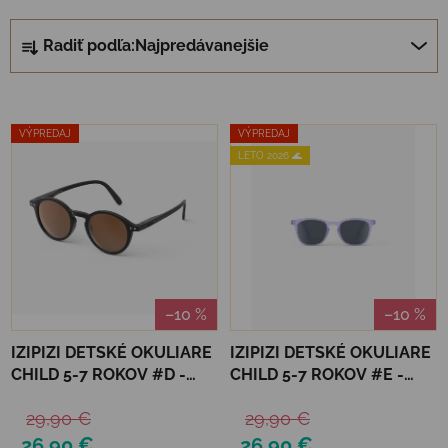
Radenie produktov
Radiť podľa:
Najpredávanejšie
Výpis produktov
VÝPREDAJ
VÝPREDAJ
LETO 2026 🌊
–10 %
–10 %
IZIPIZI DETSKÉ OKULIARE
IZIPIZI DETSKÉ OKULIARE
CHILD 5-7 ROKOV #D -
CHILD 5-7 ROKOV #E -
BLACK ROAD
LAVENDER POLARIZED
29,90 €
29,90 €
26,90 €
26,90 €