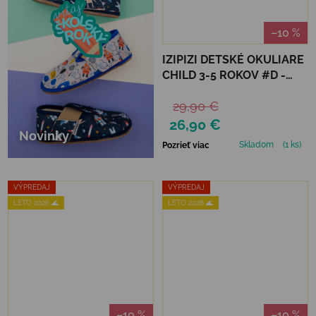
–10 %
IZIPIZI DETSKÉ OKULIARE
CHILD 3-5 ROKOV #D -
NAVY BLUE POLARIZED
29,90 €
26,90 €
Novinky
Skladom
(1 ks)
Pozrieť viac
VÝPREDAJ
VÝPREDAJ
LETO 2026 🌊
LETO 2026 🌊
–10 %
–10 %