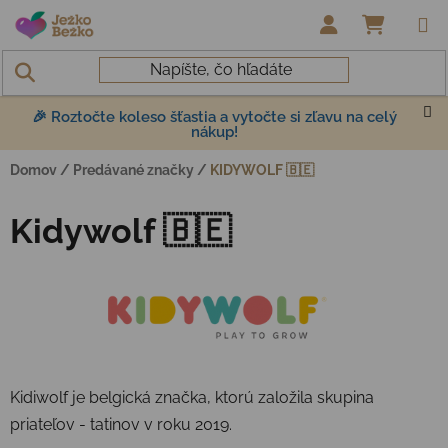
Prejsť na obsah
NÁKUP
🎉 Roztočte koleso šťastia a vytočte si zľavu na celý
nákup!
Domov
/
Predávané značky
/
KIDYWOLF 🇧🇪
Kidywolf 🇧🇪
Kidiwolf je belgická značka, ktorú založila skupina
priateľov - tatinov v roku 2019.