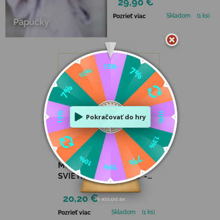
29,90 €
Skladom
(1 ks)
Pozrieť viac
Papučky
MULTIFUNKČNÉ DETSKÉ
SVIETIDLO KIDYWOLF -
ZELENÉ
20,20 €
Skladom
(1 ks)
Pozrieť viac