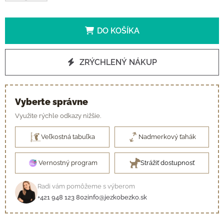
DO KOŠÍKA
ZRÝCHLENÝ NÁKUP
Vyberte správne
Využite rýchle odkazy nižšie.
Veľkostná tabuľka
Nadmerkový ťahák
Vernostný program
Strážiť dostupnosť
Radi vám pomôžeme s výberom
+421 948 123 802
info@jezkobezko.sk