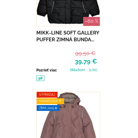
–60 %
MIKK-LINE SOFT GALLERY
PUFFER ZIMNÁ BUNDA
RECYCLED - CARLO
99,50 €
39,79 €
Skladom
(1 ks)
Pozrieť viac
98
VÝPREDAJ
MEMBRÁNA ☔️
ZIMA 2025 ❄️