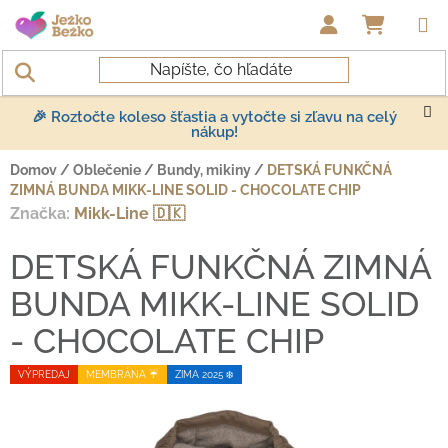
Prejsť na obsah
NÁKUP
🎉 Roztočte koleso šťastia a vytočte si zľavu na celý
nákup!
Domov
/
Oblečenie
/
Bundy, mikiny
/
DETSKÁ FUNKČNÁ
ZIMNÁ BUNDA MIKK-LINE SOLID - CHOCOLATE CHIP
Značka:
Mikk-Line 🇩🇰
DETSKÁ FUNKČNÁ ZIMNÁ
BUNDA MIKK-LINE SOLID
- CHOCOLATE CHIP
VÝPREDAJ
MEMBRÁNA ☔️
ZIMA 2025 ❄️