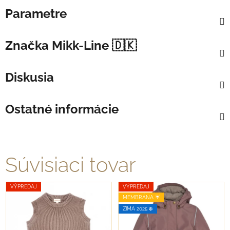
Parametre
Značka
Mikk-Line 🇩🇰
Diskusia
Ostatné informácie
Súvisiaci tovar
VÝPREDAJ
VÝPREDAJ
MEMBRÁNA ☔️
ZIMA 2025 ❄️