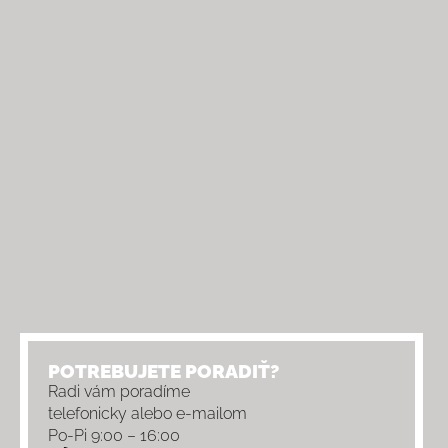
POTREBUJETE PORADIŤ?
Radi vám poradíme
telefonicky alebo e-mailom
Po-Pi 9:00 – 16:00