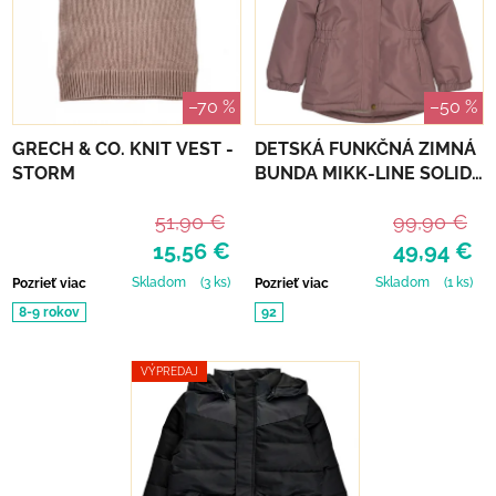
–70 %
–50 %
GRECH & CO. KNIT VEST -
DETSKÁ FUNKČNÁ ZIMNÁ
STORM
BUNDA MIKK-LINE SOLID -
TWILIGHT MAUVE
51,90 €
99,90 €
15,56 €
49,94 €
Skladom
(3 ks)
Skladom
(1 ks)
Pozrieť viac
Pozrieť viac
8-9 rokov
92
VÝPREDAJ