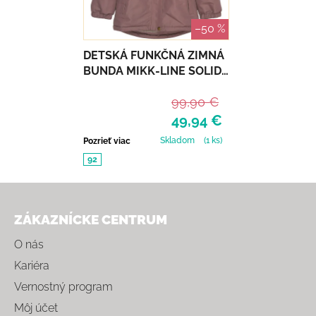
–50 %
DETSKÁ FUNKČNÁ ZIMNÁ
BUNDA MIKK-LINE SOLID -
TWILIGHT MAUVE
99,90 €
49,94 €
Skladom
(1 ks)
Pozrieť viac
92
Zápätie
ZÁKAZNÍCKE CENTRUM
O nás
Kariéra
Vernostný program
Môj účet