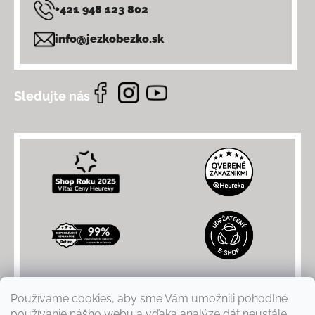
+421 948 123 802
info@jezkobezko.sk
Sledujte nás
Používame cookies, aby sme Vám umožnili pohodlné
používanie nášho webu a vďaka analýze dát neustále