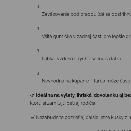
Zaväzovanie pod bradou (dá sa odstrihnú
Všitá gumička v zadnej časti pre lepšie dr
Ľahká, vzdušná, rýchloschnúca látka
Nevhodná na kúpanie – farba môže čas
🌿
Ideálna na výlety, ihriská, dovolenku aj 
ktorú si zamilujú deti aj rodičia.
🛒 Nezabudnite pozrieť aj ďalšie letné kúsky z