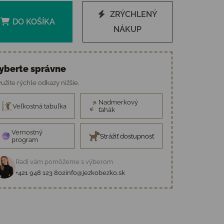
ZRÝCHLENÝ
DO KOŠÍKA
NÁKUP
yberte správne
užite rýchle odkazy nižšie.
Nadmerkový
Veľkostná tabuľka
ťahák
Vernostný
Strážiť dostupnosť
program
Radi vám pomôžeme s výberom
+421 948 123 802
info@jezkobezko.sk