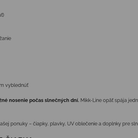
ť)
žanie
om vyblednúť
bežné nosenie počas slnečných dní.
Mikk-Line opäť spája jedn
 našej ponuky – čiapky, plavky, UV oblečenie a doplnky pre s