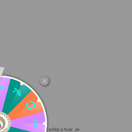
aľ čo
polotuhý šilt
tieni očká a tvár. Je