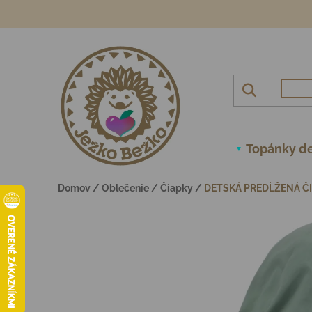
Prejsť na obsah
Topánky de
Domov
/
Oblečenie
/
Čiapky
/
DETSKÁ PREDĹŽENÁ ČI