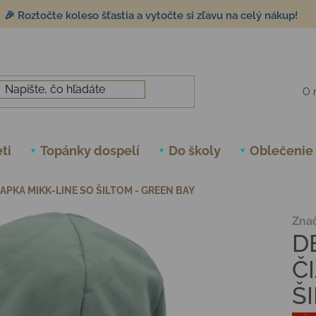
🎉 Roztočte koleso šťastia a vytočte si zľavu na celý nákup!
O 
ti
Topánky dospelí
Do školy
Oblečenie
APKA MIKK-LINE SO ŠILTOM - GREEN BAY
Zna
D
Č
Š