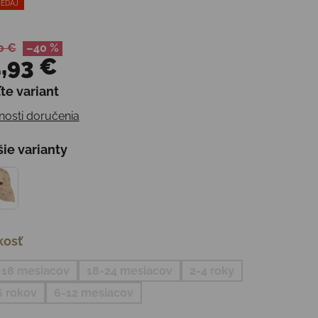
EDAJ
0 €
–40 %
,93 €
te variant
otková cena:
osti doručenia
šie varianty
kosť
-18 mesiacov
18-24 mesiacov
2-4 roky
6 rokov
6-12 mesiacov