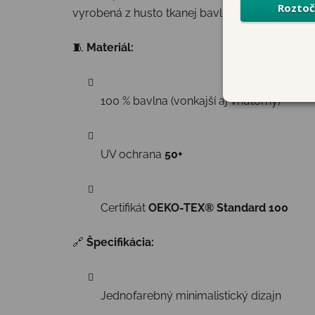
vyrobená z husto tkanej bavlny, ktorá je jemná
🧵
Materiál:
100 % bavlna (vonkajší aj vnútorný)
UV ochrana
50+
Certifikát
OEKO-TEX® Standard 100
🔗
Špecifikácia:
Jednofarebný minimalistický dizajn