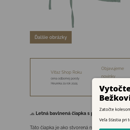
Ďalšie obrázky
Objavujeme
Víťaz Shop Roku
novinky
cena odbornej poroty
34 starostlivo vybraný
Heureka za rok 2025
značiek
🧢
Letná bavlnená čiapka s predĺženou zadn
Táto čiapka je ako stvorená na dlhé dni vonku,