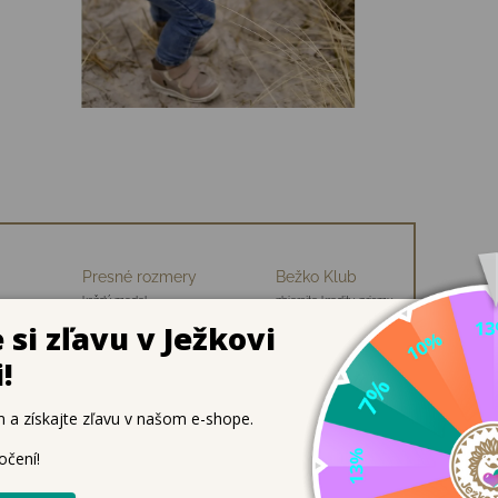
Presné rozmery
Bežko Klub
každý model
zbierajte kredity, priamu
ch
premeriavame
zľavu na nákup
ou časťou – Mikk-Line
 keď slnko nepoľavuje.
Predĺžená zadná časť chráni krk
, zati