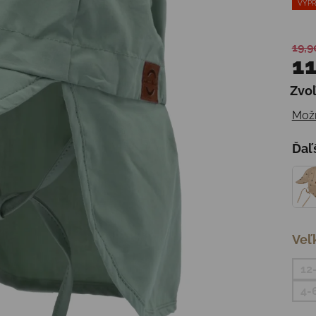
VÝPR
19,9
11
Zvoľ
Jedn
Možn
Ďaľ
Veľ
12
4-