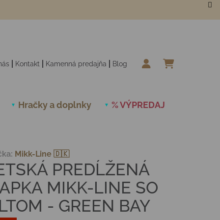
nás
Kontakt
Kamenná predajňa
Blog
NÁKUPN
Hračky a doplnky
% VÝPREDAJ
Novinky
čka:
Mikk-Line 🇩🇰
ETSKÁ PREDĹŽENÁ
IAPKA MIKK-LINE SO
ILTOM - GREEN BAY