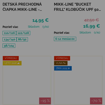
DETSKÁ PRECHODNÁ
MIKK-LINE "BUCKET
ČIAPKA MIKK-LINE -
FRILL" KLOBÚČIK UPF 50+
MELANGE DENVER
- NOUGAT
14,95 €
42,50 €
16,99 €
Skladom
(3 ks)
Pozrieť viac
Skladom
(1 ks)
Pozrieť viac
110/116
122/128
6-12 mesiacov
134/140
86/92
98/104
VÝPREDAJ
VÝPREDAJ
LETO 2026 🌊
VLNA 🐑
ZIMA 2025 ❄️
–15 %
–70 %