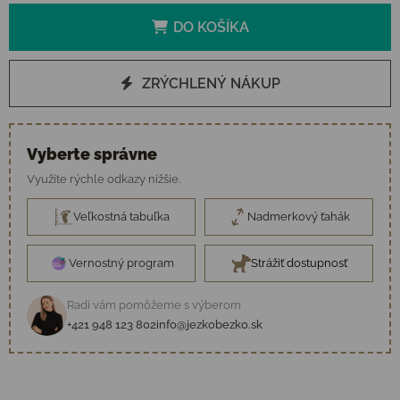
DO KOŠÍKA
ZRÝCHLENÝ NÁKUP
Vyberte správne
Využite rýchle odkazy nižšie.
Veľkostná tabuľka
Nadmerkový ťahák
Vernostný program
Strážiť dostupnosť
Radi vám pomôžeme s výberom
+421 948 123 802
info@jezkobezko.sk