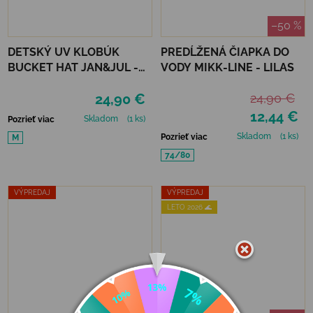
–50 %
DETSKÝ UV KLOBÚK
PREDĹŽENÁ ČIAPKA DO
BUCKET HAT JAN&JUL -
VODY MIKK-LINE - LILAS
BEAR CAMP
24,90 €
24,90 €
12,44 €
Skladom
(1 ks)
Pozrieť viac
Skladom
(1 ks)
Pozrieť viac
M
74/80
VÝPREDAJ
VÝPREDAJ
LETO 2026 🌊