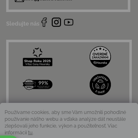
Sledujte nás
Používame cookies, aby sme Vám umožnili pohodlné
používanie nášho webu a vďaka analýze dát neustále
zlepšovali jeho funkcie, výkon a použiteľnosť. Viac
informácií
tu
.