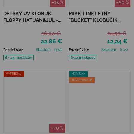
–15 %
–50 %
DETSKÝ UV KLOBÚK
MIKK-LINE LETNÝ
FLOPPY HAT JAN&JUL -
"BUCKET" KLOBÚČIK
SOFT PINK
CUMIN - UPF 50+
26,90 €
24,50 €
22,86 €
12,24 €
Skladom
(1 ks)
Skladom
(1 ks)
Pozrieť viac
Pozrieť viac
6 - 24 mesiacov
6-12 mesiacov
VÝPREDAJ
NOVINKA
JESEŇ 2026 🍂
–70 %