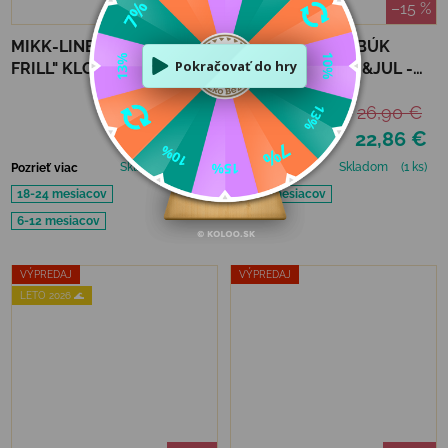
–50 %
–15 %
MIKK-LINE "BUCKET
DETSKÝ UV KLOBÚK
FRILL" KLOBÚČIK
FLOPPY HAT JAN&JUL -
TWILIGHT MAUVE - UPF
SAND
31,50 €
26,90 €
50+
15,74 €
22,86 €
Skladom
(1 ks)
Skladom
(1 ks)
Pozrieť viac
Pozrieť viac
18-24 mesiacov
6 - 24 mesiacov
6-12 mesiacov
VÝPREDAJ
VÝPREDAJ
LETO 2026 🌊