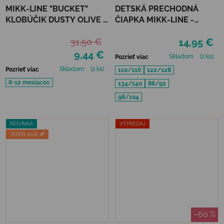
MIKK-LINE "BUCKET"
DETSKÁ PRECHODNÁ
KLOBÚČIK DUSTY OLIVE -
ČIAPKA MIKK-LINE -
UPF 50+
DUSTY OLIVE
31,50 €
14,95 €
9,44 €
Skladom
(2 ks)
Pozrieť viac
Skladom
(2 ks)
Pozrieť viac
110/116
122/128
6-12 mesiacov
134/140
86/92
98/104
NOVINKA
VÝPREDAJ
JESEŇ 2026 🍂
–60 %