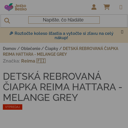
Prejsť na obsah
NÁKUP
🎉 Roztočte koleso šťastia a vytočte si zľavu na celý
nákup!
Domov
/
Oblečenie
/
Čiapky
/
DETSKÁ REBROVANÁ ČIAPKA
REIMA HATTARA - MELANGE GREY
Značka:
Reima 🇫🇮
DETSKÁ REBROVANÁ
ČIAPKA REIMA HATTARA -
MELANGE GREY
VÝPREDAJ