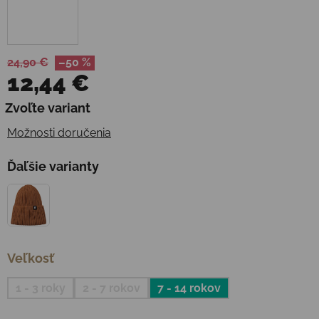
24,90 €
–50 %
12,44 €
Jednotková cena:
Zvoľte variant
Možnosti doručenia
Ďaľšie varianty
Veľkosť
1 - 3 roky
2 - 7 rokov
7 - 14 rokov