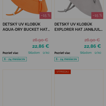
–15 %
–15 %
DETSKÝ UV KLOBÚK
DETSKÝ UV KLOBÚK
AQUA-DRY BUCKET HAT
EXPLORER HAT JAN&JUL -
JAN&JUL - BRIGHT
ASH GREY
26,90 €
26,90 €
ORANGE
22,86 €
22,86 €
Skladom
(2 ks)
Skladom
(2 ks)
Pozrieť viac
Pozrieť viac
6 - 24 mesiacov
6 - 24 mesiacov
VÝPREDAJ