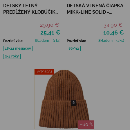
DETSKÝ LETNÝ
DETSKÁ VLNENÁ ČIAPKA
PREDĹŽENÝ KLOBÚČIK
MIKK-LINE SOLID -
MIKK-LINE - BUTTERFLY
DARKEST SPROUSE
29,90 €
34,90 €
25,41 €
10,46 €
Skladom
(1 ks)
Skladom
(1 ks)
Pozrieť viac
Pozrieť viac
18-24 mesiacov
86/92
2-4 roky
VÝPREDAJ
–60 %