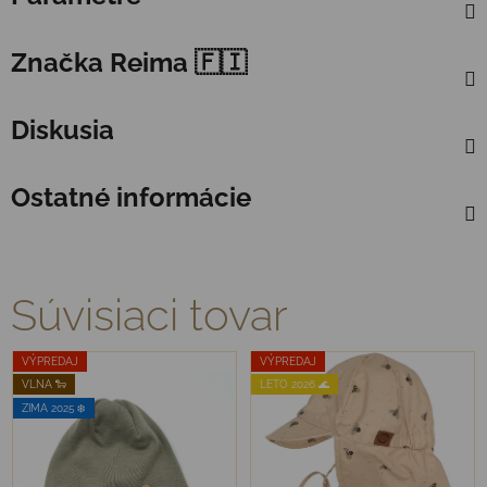
Značka
Reima 🇫🇮
Diskusia
Ostatné informácie
Súvisiaci tovar
VÝPREDAJ
VÝPREDAJ
VLNA 🐑
LETO 2026 🌊
ZIMA 2025 ❄️