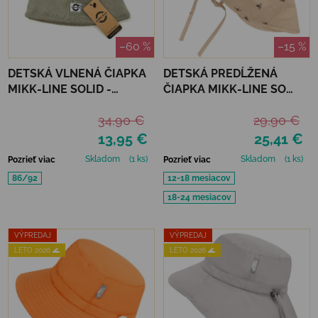
–60 %
–15 %
DETSKÁ VLNENÁ ČIAPKA
DETSKÁ PREDĹŽENÁ
MIKK-LINE SOLID -
ČIAPKA MIKK-LINE SO
CORIANDER
ŠILTOM - BUMBLE BEE
34,90 €
29,90 €
13,95 €
25,41 €
Skladom
(1 ks)
Skladom
(1 ks)
Pozrieť viac
Pozrieť viac
86/92
12-18 mesiacov
18-24 mesiacov
VÝPREDAJ
VÝPREDAJ
LETO 2026 🌊
LETO 2026 🌊