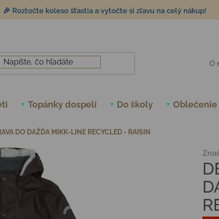
🎉 Roztočte koleso šťastia a vytočte si zľavu na celý nákup!
O 
ti
Topánky dospelí
Do školy
Oblečenie
AVA DO DAŽĎA MIKK-LINE RECYCLED - RAISIN
Zna
D
D
R