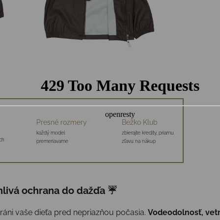
Presné rozmery
Bežko Klub
každý model
zbierajte kredity, priamu
ch
premeriavame
zľavu na nákup
hlivá ochrana do dažďa
☔
áni vaše dieťa pred nepriazňou počasia.
Vodeodolnosť, vet