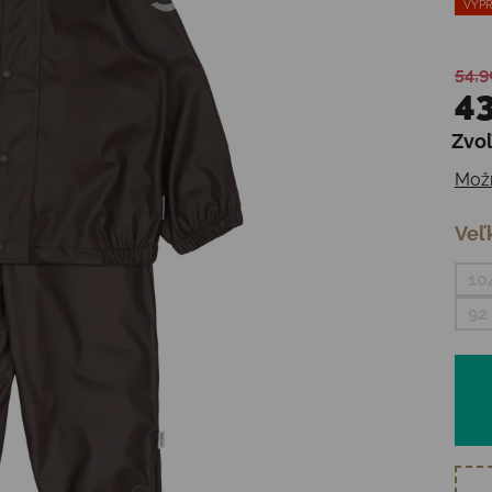
VÝPR
54,9
43
Zvoľ
Jedn
Možn
Veľ
10
92