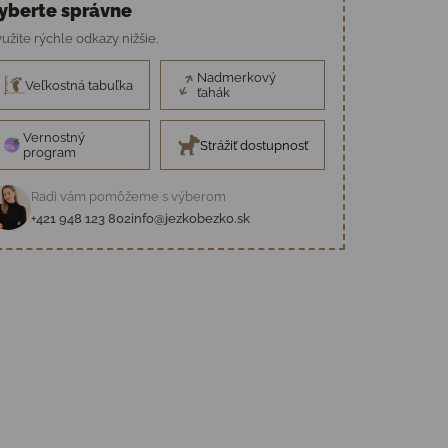
yberte správne
užite rýchle odkazy nižšie.
Nadmerkový
Veľkostná tabuľka
ťahák
Vernostný
Strážiť dostupnosť
program
Radi vám pomôžeme s výberom
+421 948 123 802
info@jezkobezko.sk