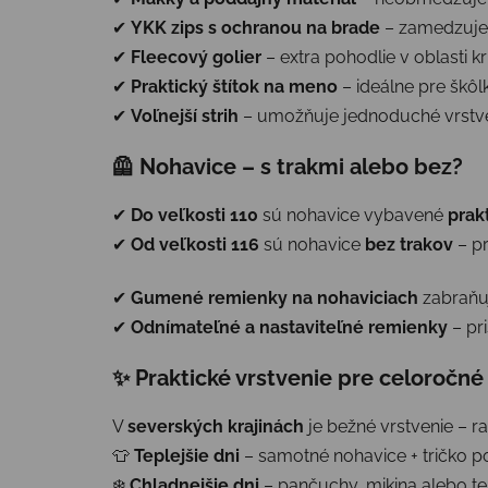
✔
YKK zips s ochranou na brade
– zamedzuje
✔
Fleecový golier
– extra pohodlie v oblasti k
✔
Praktický štítok na meno
– ideálne pre škôl
✔
Voľnejší strih
– umožňuje jednoduché vrstve
🦺 Nohavice – s trakmi alebo bez?
✔
Do veľkosti 110
sú nohavice vybavené
prak
✔
Od veľkosti 116
sú nohavice
bez trakov
– p
✔
Gumené remienky na nohaviciach
zabraňuj
✔
Odnímateľné a nastaviteľné remienky
– pr
✨ Praktické vrstvenie pre celoročné
V
severských krajinách
je bežné vrstvenie – ra
👕
Teplejšie dni
– samotné nohavice + tričko 
❄️
Chladnejšie dni
– pančuchy, mikina alebo t