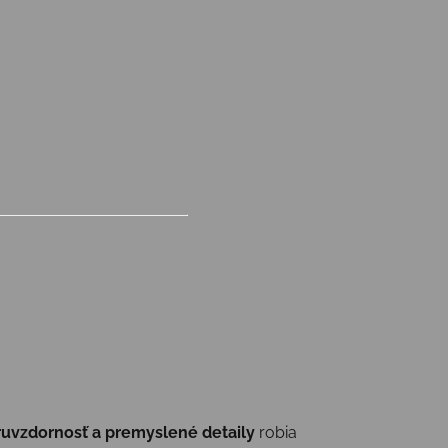
ruvzdornosť a premyslené detaily
robia