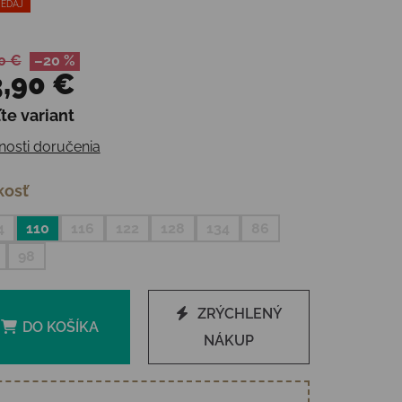
EDAJ
0 €
–20 %
,90 €
te variant
otková cena:
osti doručenia
kosť
4
110
116
122
128
134
86
98
ZRÝCHLENÝ
DO KOŠÍKA
NÁKUP