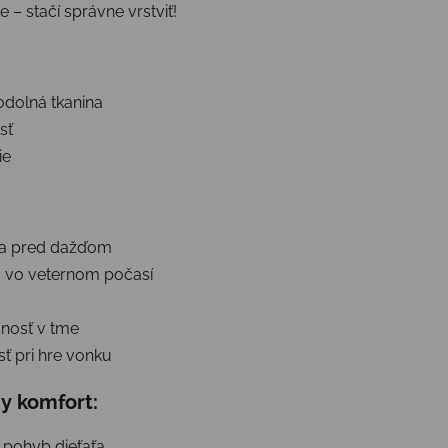
 – stačí správne vrstviť!
odolná tkanina
sť
ie
na pred dažďom
aj vo veternom počasí
čnosť v tme
ť pri hre vonku
y komfort:
pohyb dieťaťa