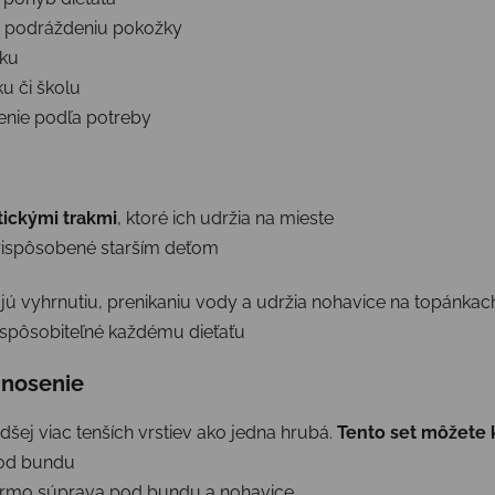
 podráždeniu pokožky
rku
ku či školu
nie podľa potreby
tickými trakmi
, ktoré ich udržia na mieste
rispôsobené starším deťom
ú vyhrnutiu, prenikaniu vody a udržia nohavice na topánkac
ispôsobiteľné každému dieťaťu
 nosenie
dšej viac tenších vrstiev ako jedna hrubá.
Tento set môžete 
pod bundu
ermo súprava pod bundu a nohavice