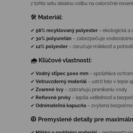
z tohto setu ideálnu voľbu na celoročné nosenie
🛠 Materiál:
✔
58% recyklovaný polyester
– ekologická a 
✔
30% polyuretán
– zabezpečuje vodeodolno
✔
12% polyester
– zaručuje mäkkosť a pohodl
🌧 Kľúčové vlastnosti:
✔
Vodný stĺpec 5000 mm
– spoľahlivá ochra
✔
Vetruvzdorný materiál
– udrží telo v teple 
✔
Zvarené švy
– zabraňujú prenikaniu vody
✔
Reflexné prvky
– lepšia viditeľnosť a bezpe
✔
Odnímateľná kapucňa
– zvýšená bezpečnos
🧥 Premyslené detaily pre maximáln
✔
Mäkký a poddajný materiál
– neobmedzuje 