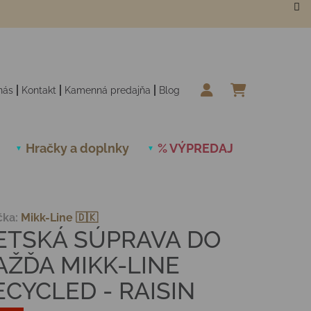
nás
Kontakt
Kamenná predajňa
Blog
NÁKUPN
Hračky a doplnky
% VÝPREDAJ
Novinky
čka:
Mikk-Line 🇩🇰
ETSKÁ SÚPRAVA DO
AŽĎA MIKK-LINE
ECYCLED - RAISIN