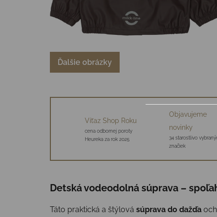
Ďalšie obrázky
Objavujeme
Víťaz Shop Roku
novinky
cena odbornej poroty
34 starostlivo vybraný
Heureka za rok 2025
značiek
Detská vodeodolná súprava – spoľa
Táto praktická a štýlová
súprava do dažďa
ochr