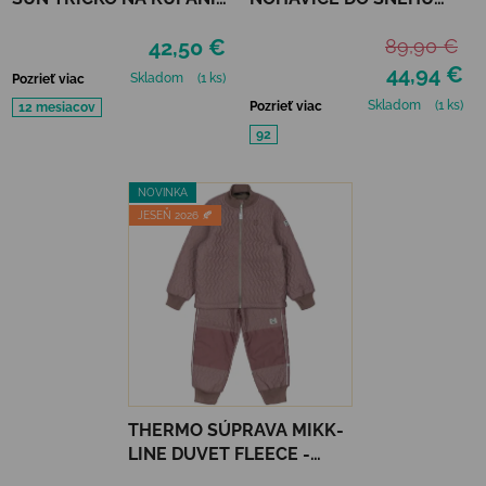
REFLECTIONS PURPLE
MIKK-LINE - BLACK
42,50 €
89,90 €
UPF 50+
44,94 €
Skladom
(1 ks)
Pozrieť viac
Skladom
(1 ks)
Pozrieť viac
12 mesiacov
92
NOVINKA
JESEŇ 2026 🍂
THERMO SÚPRAVA MIKK-
LINE DUVET FLEECE -
TWILIGHT MAUVE