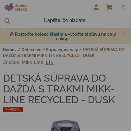
Prejsť na obsah
NÁKUP
🎉 Roztočte koleso šťastia a vytočte si zľavu na celý
nákup!
Domov
/
Oblečenie
/
Súpravy, overaly
/
DETSKÁ SÚPRAVA DO
DAŽĎA S TRAKMI MIKK-LINE RECYCLED - DUSK
Značka:
Mikk-Line 🇩🇰
DETSKÁ SÚPRAVA DO
DAŽĎA S TRAKMI MIKK-
LINE RECYCLED - DUSK
VÝPREDAJ