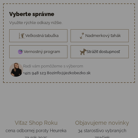
Vyberte správne
Využite rýchle odkazy nižšie.
Veľkostná tabuľka
Nadmerkový ťahák
Vernostný program
Strážiť dostupnosť
Radi vám pomôžeme s výberom
+421 948 123 802
info@jezkobezko.sk
Víťaz Shop Roku
Objavujeme novinky
cena odbornej poroty Heureka
34 starostlivo vybraných
za rok 2025
značiek