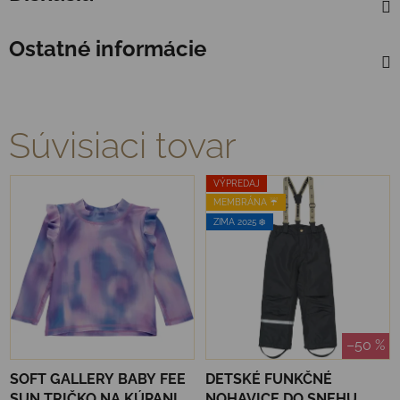
Ostatné informácie
Súvisiaci tovar
VÝPREDAJ
MEMBRÁNA ☔️
ZIMA 2025 ❄️
–50 %
SOFT GALLERY BABY FEE
DETSKÉ FUNKČNÉ
SUN TRIČKO NA KÚPANIE
NOHAVICE DO SNEHU