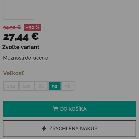
54,90 €
–50 %
27,44 €
Jednotková cena:
Zvoľte variant
Možnosti doručenia
Veľkosť
104
110
86
92
98
DO KOŠÍKA
ZRÝCHLENÝ NÁKUP