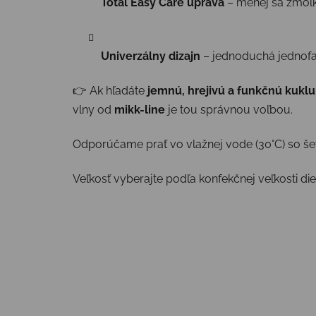
Total Easy Care úprava
– menej sa žmolk
Univerzálny dizajn
– jednoduchá jednofa
👉 Ak hľadáte
jemnú, hrejivú a funkčnú kuklu
vlny od
mikk-line
je tou správnou voľbou.
Odporúčame prať vo vlažnej vode (30°C) so šet
Veľkosť vyberajte podľa konfekčnej veľkosti di