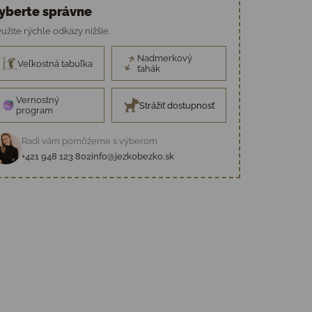
yberte správne
užite rýchle odkazy nižšie.
Nadmerkový
Veľkostná tabuľka
ťahák
Vernostný
Strážiť dostupnosť
program
Radi vám pomôžeme s výberom
+421 948 123 802
info@jezkobezko.sk