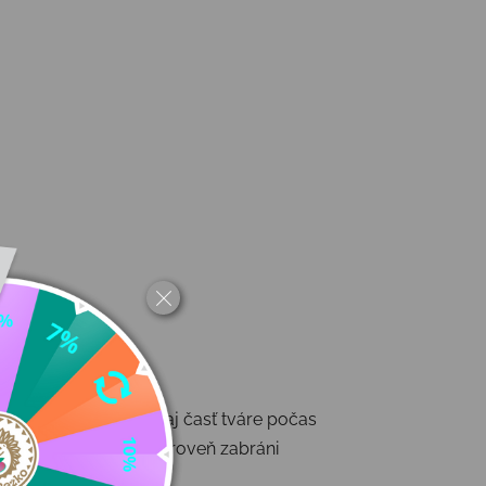
o chránila hlavu, krk aj časť tváre počas
ú telesnú teplotu a zároveň zabráni