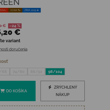
REEN
EDAJ
VLNA 🐑
ZIMA 2025 ❄️
0 €
–24 %
,20 €
te variant
otková cena:
osti doručenia
kosť
/68
74/80
86/92
98/104
ZRÝCHLENÝ
DO KOŠÍKA
NÁKUP