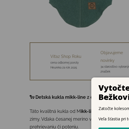
Objavujeme
Víťaz Shop Roku
novinky
cena odbornej poroty
34 starostlivo vybraný
Heureka za rok 2025
značiek
🐑 Detská kukla mikk-line z česanej merino v
Táto kvalitná kukla od M
ikk-line
je navrhnutá pr
zimy. Vďaka česanej merino vlne je mäkká, prie
prehrievaniu či poteniu.