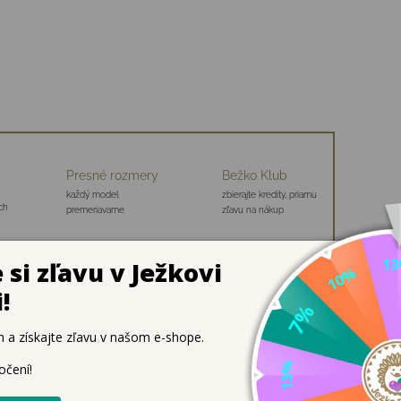
Presné rozmery
Bežko Klub
každý model
zbierajte kredity, priamu
ch
premeriavame
zľavu na nákup
lny – extra hrejivá a jemná
e bábätká a malé deti (veľkosti 50–104 cm) tak, aby spoľahliv
dušná a hrejivá, bez toho aby dráždila pokožku. Udrží stabiln