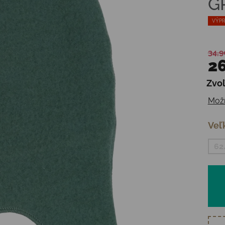
G
VÝPR
34,9
26
Zvoľ
Jedn
Možn
Veľ
62