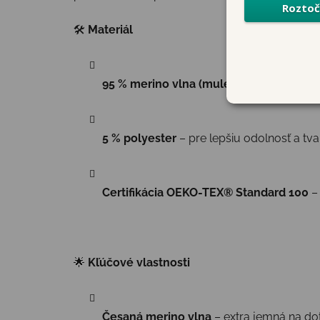
🛠
Materiál
95 % merino vlna (mulesing free)
– hreji
5 % polyester
– pre lepšiu odolnosť a tva
Certifikácia OEKO-TEX® Standard 100
– 
🌟
Kľúčové vlastnosti
Česaná merino vlna
– extra jemná na dot