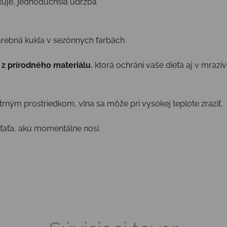
uje, jednoduchšia údržba
rebná kukla v sezónnych farbách
 z prírodného materiálu
, ktorá ochráni vaše dieťa aj v mraz
rným prostriedkom, vlna sa môže pri vysokej teplote zraziť.
eťaťa, akú momentálne nosí.