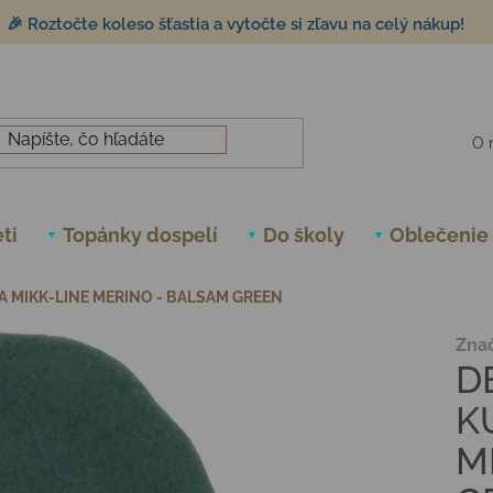
🎉 Roztočte koleso šťastia a vytočte si zľavu na celý nákup!
O 
ti
Topánky dospelí
Do školy
Oblečenie
 MIKK-LINE MERINO - BALSAM GREEN
Zna
D
K
M