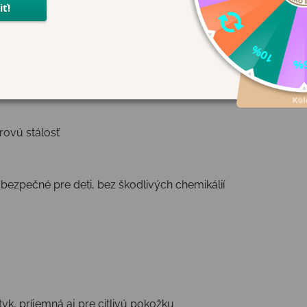
vá, priedušná, prirodzene antibakteriálna
rovú stálosť
bezpečné pre deti, bez škodlivých chemikálií
yk, príjemná aj pre citlivú pokožku