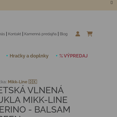
nás
Kontakt
Kamenná predajňa
Blog
NÁKUPN
Hračky a doplnky
% VÝPREDAJ
Novinky
čka:
Mikk-Line 🇩🇰
ETSKÁ VLNENÁ
UKLA MIKK-LINE
ERINO - BALSAM