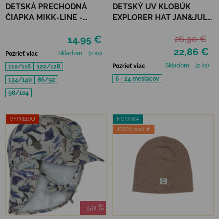
DETSKÁ PRECHODNÁ
DETSKÝ UV KLOBÚK
ČIAPKA MIKK-LINE -
EXPLORER HAT JAN&JUL -
DUSTY OLIVE
MEADOW FLOWERS
14,95 €
26,90 €
22,86 €
Skladom
(2 ks)
Pozrieť viac
Skladom
(2 ks)
Pozrieť viac
110/116
122/128
6 - 24 mesiacov
134/140
86/92
98/104
VÝPREDAJ
NOVINKA
JESEŇ 2026 🍂
–50 %