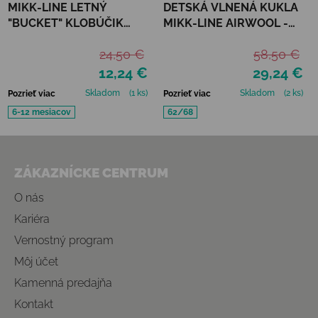
MIKK-LINE LETNÝ
DETSKÁ VLNENÁ KUKLA
"BUCKET" KLOBÚČIK
MIKK-LINE AIRWOOL -
CUMIN - UPF 50+
DINO
24,50 €
58,50 €
12,24 €
29,24 €
Skladom
(1 ks)
Skladom
(2 ks)
Pozrieť viac
Pozrieť viac
6-12 mesiacov
62/68
Zápätie
ZÁKAZNÍCKE CENTRUM
O nás
Kariéra
Vernostný program
Môj účet
Kamenná predajňa
Kontakt