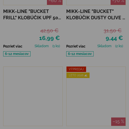
–60 %
–70 %
MIKK-LINE "BUCKET
MIKK-LINE "BUCKET"
FRILL" KLOBÚČIK UPF 50+
KLOBÚČIK DUSTY OLIVE -
- NOUGAT
UPF 50+
42,50 €
31,50 €
16,99 €
9,44 €
Skladom
(1 ks)
Skladom
(2 ks)
Pozrieť viac
Pozrieť viac
6-12 mesiacov
6-12 mesiacov
VÝPREDAJ
LETO 2026 🌊
–15 %