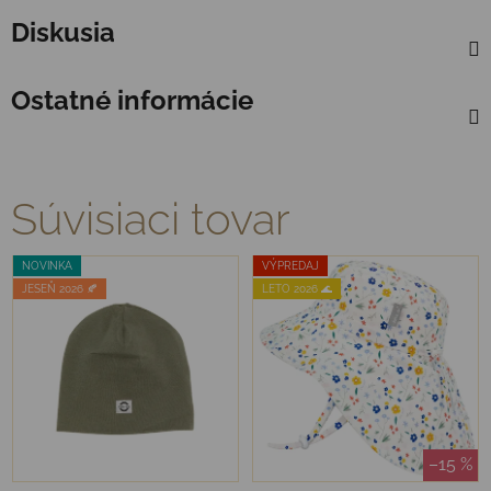
Diskusia
Ostatné informácie
Súvisiaci tovar
NOVINKA
VÝPREDAJ
JESEŇ 2026 🍂
LETO 2026 🌊
–15 %