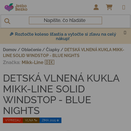
Prejsť na obsah
NÁKUP
🎉 Roztočte koleso šťastia a vytočte si zľavu na celý
nákup!
Domov
/
Oblečenie
/
Čiapky
/
DETSKÁ VLNENÁ KUKLA MIKK-
LINE SOLID WINDSTOP - BLUE NIGHTS
Značka:
Mikk-Line 🇩🇰
DETSKÁ VLNENÁ KUKLA
MIKK-LINE SOLID
WINDSTOP - BLUE
NIGHTS
VÝPREDAJ
VLNA 🐑
ZIMA 2025 ❄️