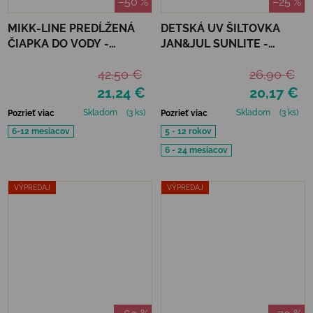
–50 %
–25 %
MIKK-LINE PREDĹŽENÁ
DETSKÁ UV ŠILTOVKA
ČIAPKA DO VODY -
JAN&JUL SUNLITE -
NOUGAT
OTTER
42,50 €
26,90 €
21,24 €
20,17 €
Skladom
(3 ks)
Skladom
(3 ks)
Pozrieť viac
Pozrieť viac
6-12 mesiacov
5 - 12 rokov
6 - 24 mesiacov
VÝPREDAJ
VÝPREDAJ