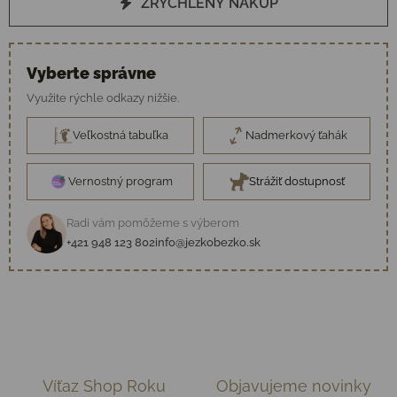
ZRÝCHLENÝ NÁKUP
Vyberte správne
Využite rýchle odkazy nižšie.
Veľkostná tabuľka
Nadmerkový ťahák
Vernostný program
Strážiť dostupnosť
Radi vám pomôžeme s výberom
+421 948 123 802
info@jezkobezko.sk
Víťaz Shop Roku
Objavujeme novinky