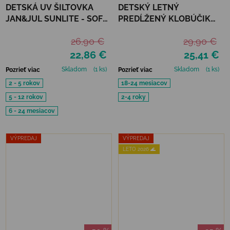
DETSKÁ UV ŠILTOVKA
DETSKÝ LETNÝ
JAN&JUL SUNLITE - SOFT
PREDĹŽENÝ KLOBÚČIK
PINK
MIKK-LINE - BUTTERFLY
26,90 €
29,90 €
22,86 €
25,41 €
Skladom
(1 ks)
Skladom
(1 ks)
Pozrieť viac
Pozrieť viac
2 - 5 rokov
18-24 mesiacov
5 - 12 rokov
2-4 roky
6 - 24 mesiacov
VÝPREDAJ
VÝPREDAJ
LETO 2026 🌊