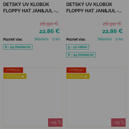
DETSKÝ UV KLOBÚK
DETSKÝ UV KLOBÚK
FLOPPY HAT JAN&JUL -
FLOPPY HAT JAN&JUL -
JUNIPER GREEN
WHALE TALES
26,90 €
26,90 €
22,86 €
22,86 €
Skladom
(2 ks)
Skladom
(1 ks)
Pozrieť viac
Pozrieť viac
6 - 24 mesiacov
5 - 12 rokov
6 - 24 mesiacov
VÝPREDAJ
VÝPREDAJ
LETO 2026 🌊
LETO 2026 🌊
–15 %
–15 %