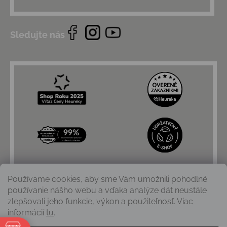
Sledujte nás
Používame cookies, aby sme Vám umožnili pohodlné
používanie nášho webu a vďaka analýze dát neustále
zlepšovali jeho funkcie, výkon a použiteľnosť. Viac
informácií
tu
.