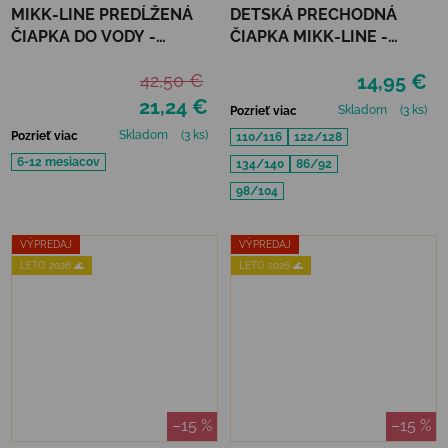
MIKK-LINE PREDĹŽENÁ
DETSKÁ PRECHODNÁ
ČIAPKA DO VODY -
ČIAPKA MIKK-LINE -
METAL-SHARK
MELANGE DENVER
42,50 €
14,95 €
21,24 €
Skladom
(3 ks)
Pozrieť viac
Skladom
(3 ks)
Pozrieť viac
110/116
122/128
6-12 mesiacov
134/140
86/92
98/104
VÝPREDAJ
VÝPREDAJ
LETO 2026 🌊
LETO 2026 🌊
–15 %
–15 %