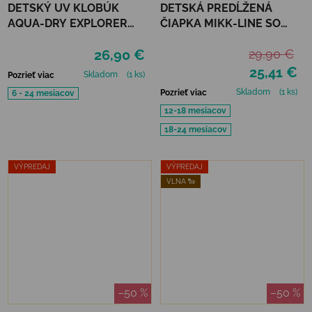
DETSKÝ UV KLOBÚK
DETSKÁ PREDĹŽENÁ
AQUA-DRY EXPLORER
ČIAPKA MIKK-LINE SO
HAT JAN&JUL - WHEAT
ŠILTOM - BUMBLE BEE
26,90 €
29,90 €
25,41 €
Skladom
(1 ks)
Pozrieť viac
Skladom
(1 ks)
Pozrieť viac
6 - 24 mesiacov
12-18 mesiacov
18-24 mesiacov
VÝPREDAJ
VÝPREDAJ
VLNA 🐑
–50 %
–50 %