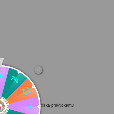
 hodín hrania v snehu. Vďaka praktickému
 ponáhľate.