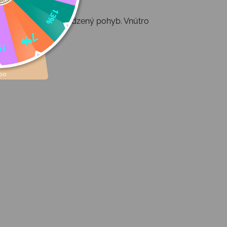
atok voľnosti na prirodzený pohyb. Vnútro