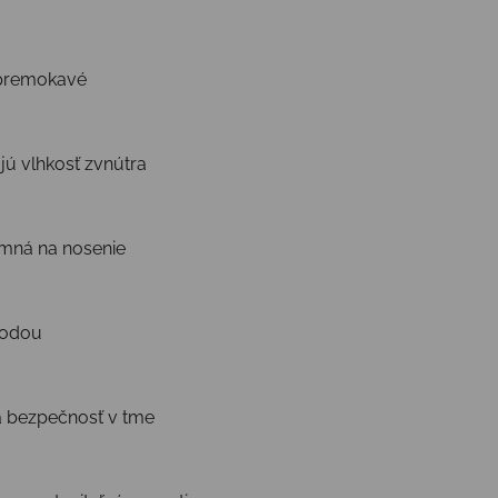
epremokavé
ú vlhkosť zvnútra
emná na nosenie
vodou
 a bezpečnosť v tme