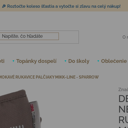
🎉 Roztočte koleso šťastia a vytočte si zľavu na celý nákup!
O 
ti
Topánky dospelí
Do školy
Oblečenie
OKAVÉ RUKAVICE PALČIAKY MIKK-LINE - SPARROW
Zna
D
N
R