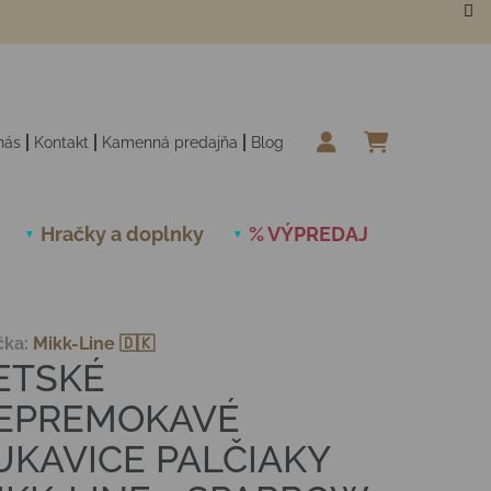
nás
Kontakt
Kamenná predajňa
Blog
NÁKUPN
Hračky a doplnky
% VÝPREDAJ
Novinky
čka:
Mikk-Line 🇩🇰
ETSKÉ
EPREMOKAVÉ
UKAVICE PALČIAKY