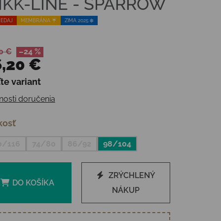
IKK-LINE - SPARROW
EDAJ
MEMBRÁNA ☔️
ZIMA 2025 ❄️
0 €
–24 %
,20 €
te variant
otková cena:
osti doručenia
kosť
0/116
74/80
86/92
98/104
ZRÝCHLENÝ
DO KOŠÍKA
NÁKUP