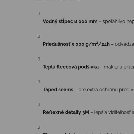
Vodný stĺpec 8 000 mm
– spoľahlivo n
Priedušnosť 5 000 g/m²/24h
– odvádzaj
Teplá fleecová podšívka
– mäkká a príj
Taped seams
– pre extra ochranu pred 
Reflexné detaily 3M
– lepšia viditeľnosť