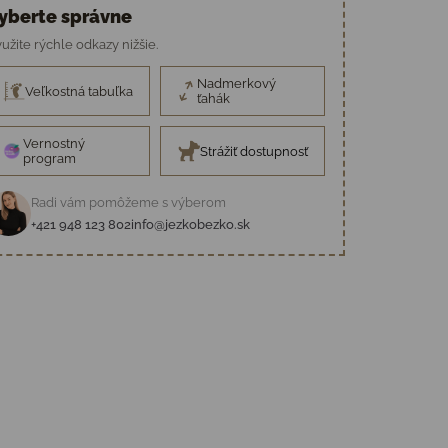
yberte správne
užite rýchle odkazy nižšie.
Nadmerkový
Veľkostná tabuľka
ťahák
Vernostný
Strážiť dostupnosť
program
Radi vám pomôžeme s výberom
+421 948 123 802
info@jezkobezko.sk