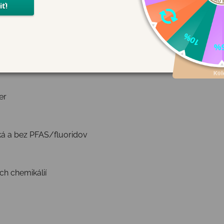
ostávajú spolu a lepšie si držia teplo. Navyše poskytujú dost
e hreje a izoluje pred chladom.
er
á a bez PFAS/fluoridov
h chemikálií