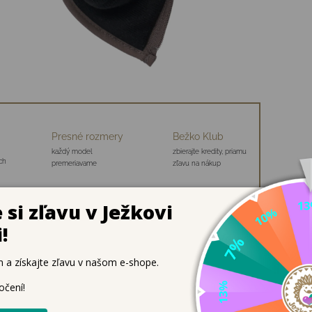
Presné rozmery
Bežko Klub
každý model
zbierajte kredity, priamu
ch
premeriavame
zľavu na nákup
ejivé, nepremokavé a praktické
é tak, aby deti udržali ruky v teple a suchu aj počas dlhých
ú – ideálne pre menšie deti alebo pri rannom obliekaní, keď sa