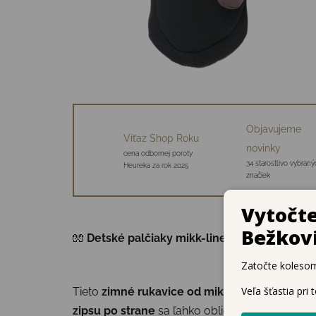
Objavujeme
Víťaz Shop Roku
novinky
cena odbornej poroty
34 starostlivo vybraný
Heureka za rok 2025
značiek
🧤
Detské palčiaky mikk-line so zipsom – hr
Tieto
zimné rukavice od mikk-line
sú navrhnut
zipsu po strane
sa ľahko obliekajú aj vyzliekaj