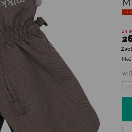
M
VÝPR
34,9
26
Zvoľ
Jedn
Možn
Veľ
11