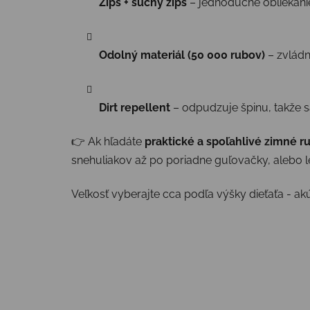
Zips + suchý zips
– jednoduché obliekanie
Odolný materiál (50 000 rubov)
– zvlád
Dirt repellent
– odpudzuje špinu, takže 
👉 Ak hľadáte
praktické a spoľahlivé zimné r
snehuliakov až po poriadne guľovačky, alebo l
Veľkosť vyberajte cca podľa výšky dieťaťa - ak