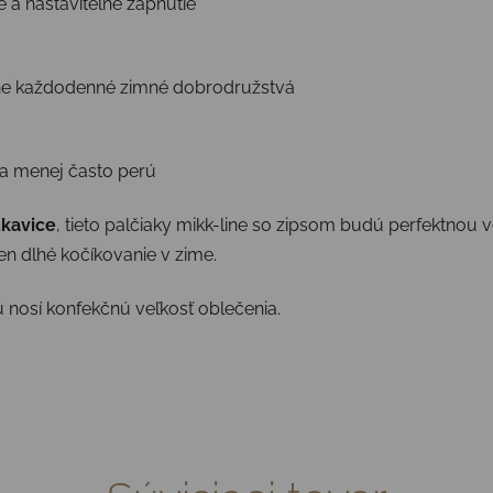
 a nastaviteľné zapnutie
ne každodenné zimné dobrodružstvá
sa menej často perú
ukavice
, tieto palčiaky mikk-line so zipsom budú perfektnou 
en dlhé kočíkovanie v zime.
ú nosí konfekčnú veľkosť oblečenia.