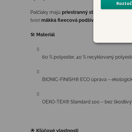
Palčiaky majú
priestranný strih
, takže prsty z
tvorí
mäkká fleecová podšívka
, ktorá príjemn
🛠
Materiál
60 % polyester, 40 % recyklovaný polyest
BIONIC-FINISH® ECO úprava – ekologick
OEKO-TEX® Standard 100 – bez škodlivýc
🌟
Kľúčové vlastnosti