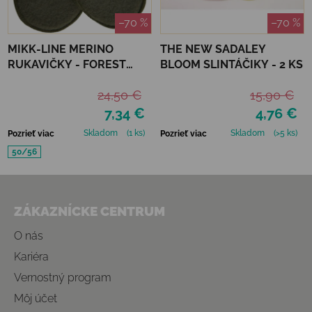
–70 %
–70 %
MIKK-LINE MERINO
THE NEW SADALEY
RUKAVIČKY - FOREST
BLOOM SLINTÁČIKY - 2 KS
NIGHT
24,50 €
15,90 €
7,34 €
4,76 €
Skladom
(1 ks)
Skladom
(>5 ks)
Pozrieť viac
Pozrieť viac
50/56
Zápätie
ZÁKAZNÍCKE CENTRUM
O nás
Kariéra
Vernostný program
Môj účet