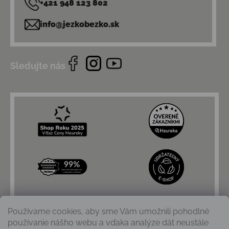
+421 948 123 802
info@jezkobezko.sk
Sledujte nás
Používame cookies, aby sme Vám umožnili pohodlné
používanie nášho webu a vďaka analýze dát neustále