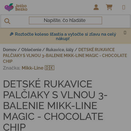
Prejsť na obsah
NÁKUP
🎉 Roztočte koleso šťastia a vytočte si zľavu na celý
nákup!
Domov
/
Oblečenie
/
Rukavice, šály
/
DETSKÉ RUKAVICE
PALČIAKY S VLNOU 3-BALENIE MIKK-LINE MAGIC - CHOCOLATE
CHIP
Značka:
Mikk-Line 🇩🇰
DETSKÉ RUKAVICE
PALČIAKY S VLNOU 3-
BALENIE MIKK-LINE
MAGIC - CHOCOLATE
CHIP