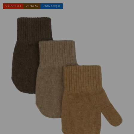
VÝPREDAJ
VLNA 🐑
ZIMA 2025 ❄️