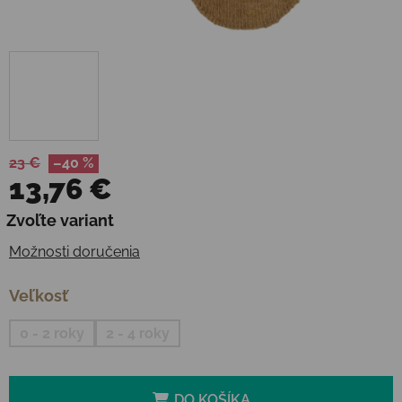
23 €
–40 %
13,76 €
Jednotková cena:
Zvoľte variant
Možnosti doručenia
Veľkosť
0 - 2 roky
2 - 4 roky
DO KOŠÍKA