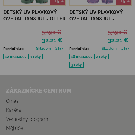
–15 %
–15 %
DETSKÝ UV PLAVKOVÝ
DETSKÝ UV PLAVKOVÝ
OVERAL JAN&JUL - OTTER
OVERAL JAN&JUL -
PURPLE UNICORN
37,90 €
37,90 €
32,21 €
32,21 €
Skladom
(1 ks)
Skladom
(2 ks)
Pozrieť viac
Pozrieť viac
12 mesiacov
3 roky
18 mesiacov
2 roky
3 roky
Zápätie
ZÁKAZNÍCKE CENTRUM
O nás
Kariéra
Vernostný program
Môj účet