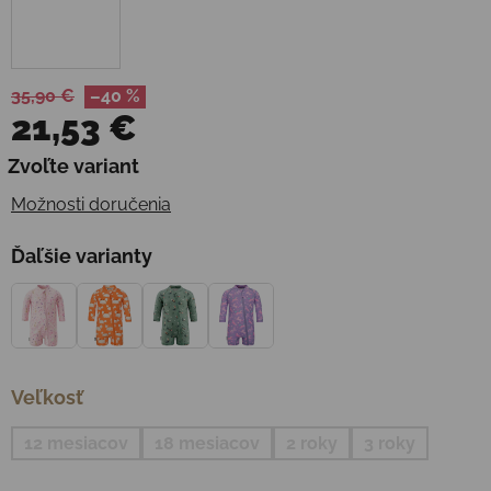
35,90 €
–40 %
21,53 €
Jednotková cena:
Zvoľte variant
Možnosti doručenia
Ďaľšie varianty
Veľkosť
12 mesiacov
18 mesiacov
2 roky
3 roky