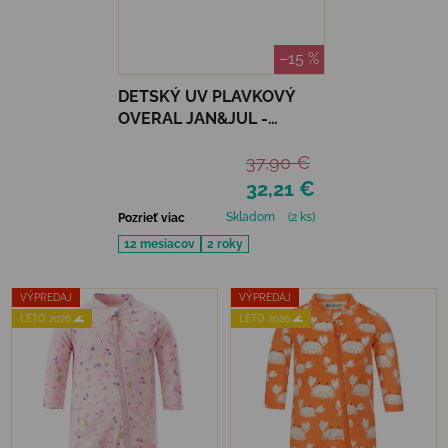
–15 %
DETSKÝ UV PLAVKOVÝ
OVERAL JAN&JUL -
BUNNY FLOWERS
37,90 €
32,21 €
Skladom
(2 ks)
Pozrieť viac
12 mesiacov
2 roky
VÝPREDAJ
VÝPREDAJ
LETO 2026 🌊
LETO 2026 🌊