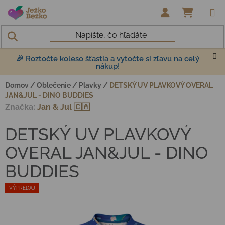
Prejsť na obsah
NÁKUP
🎉 Roztočte koleso šťastia a vytočte si zľavu na celý
nákup!
Domov
/
Oblečenie
/
Plavky
/
DETSKÝ UV PLAVKOVÝ OVERAL
JAN&JUL - DINO BUDDIES
Značka:
Jan & Jul 🇨🇦
DETSKÝ UV PLAVKOVÝ
OVERAL JAN&JUL - DINO
BUDDIES
VÝPREDAJ