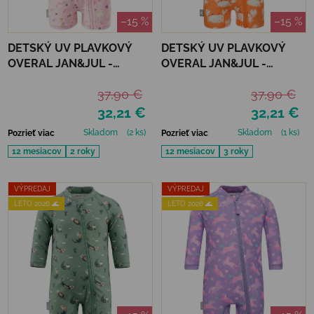
–15 %
–15 %
DETSKÝ UV PLAVKOVÝ
DETSKÝ UV PLAVKOVÝ
OVERAL JAN&JUL -
OVERAL JAN&JUL -
BUNNY FLOWERS
CRABBY CRAB
37,90 €
37,90 €
32,21 €
32,21 €
Skladom
(2 ks)
Skladom
(1 ks)
Pozrieť viac
Pozrieť viac
12 mesiacov
2 roky
12 mesiacov
3 roky
VÝPREDAJ
VÝPREDAJ
LETO 2026 🌊
LETO 2026 🌊