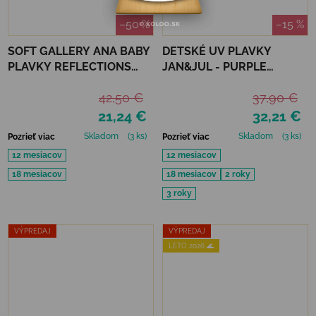
–50 %
–15 %
SOFT GALLERY ANA BABY
DETSKÉ UV PLAVKY
PLAVKY REFLECTIONS
JAN&JUL - PURPLE
PURPLE UPF 50+
UNICORN
42,50 €
37,90 €
21,24 €
32,21 €
Skladom
(3 ks)
Skladom
(3 ks)
Pozrieť viac
Pozrieť viac
12 mesiacov
12 mesiacov
18 mesiacov
18 mesiacov
2 roky
3 roky
VÝPREDAJ
VÝPREDAJ
LETO 2026 🌊