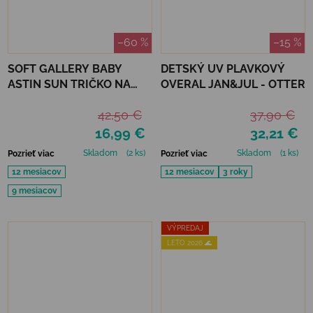
–60 %
–15 %
SOFT GALLERY BABY
DETSKÝ UV PLAVKOVÝ
ASTIN SUN TRIČKO NA
OVERAL JAN&JUL - OTTER
KÚPANIE REFLECTIONS
42,50 €
37,90 €
OCEAN UPF 50+
16,99 €
32,21 €
Skladom
(2 ks)
Skladom
(1 ks)
Pozrieť viac
Pozrieť viac
12 mesiacov
12 mesiacov
3 roky
9 mesiacov
VÝPREDAJ
LETO 2026 🌊