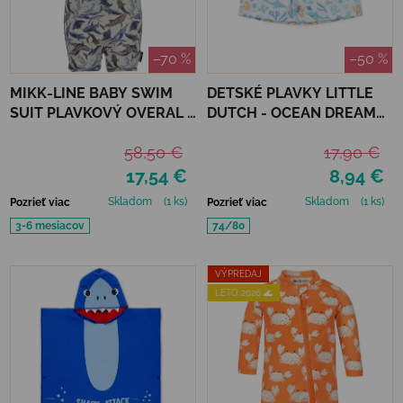
–70 %
–50 %
MIKK-LINE BABY SWIM
DETSKÉ PLAVKY LITTLE
SUIT PLAVKOVÝ OVERAL -
DUTCH - OCEAN DREAMS
METAL SHARK
BLUE
58,50 €
17,90 €
17,54 €
8,94 €
Skladom
(1 ks)
Skladom
(1 ks)
Pozrieť viac
Pozrieť viac
3-6 mesiacov
74/80
VÝPREDAJ
LETO 2026 🌊