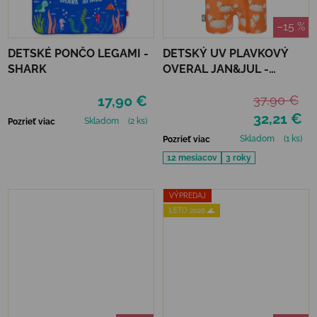
–15 %
DETSKÉ PONČO LEGAMI -
DETSKÝ UV PLAVKOVÝ
SHARK
OVERAL JAN&JUL -
CRABBY CRAB
17,90 €
37,90 €
32,21 €
Skladom
(2 ks)
Pozrieť viac
Skladom
(1 ks)
Pozrieť viac
12 mesiacov
3 roky
VÝPREDAJ
LETO 2026 🌊