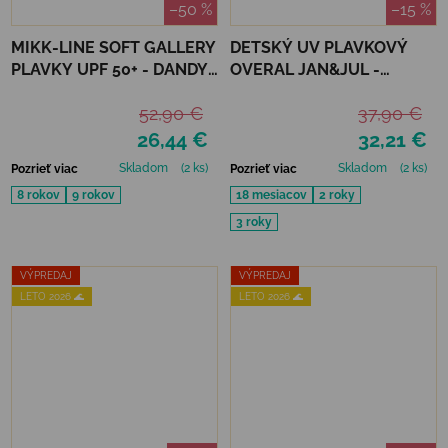
–50 %
–15 %
MIKK-LINE SOFT GALLERY
DETSKÝ UV PLAVKOVÝ
PLAVKY UPF 50+ - DANDY
OVERAL JAN&JUL -
BUGS
PURPLE UNICORN
52,90 €
37,90 €
26,44 €
32,21 €
Skladom
(2 ks)
Skladom
(2 ks)
Pozrieť viac
Pozrieť viac
8 rokov
9 rokov
18 mesiacov
2 roky
3 roky
VÝPREDAJ
VÝPREDAJ
LETO 2026 🌊
LETO 2026 🌊