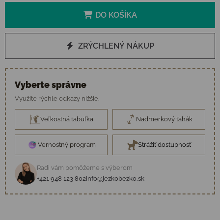
DO KOŠÍKA
ZRÝCHLENÝ NÁKUP
Vyberte správne
Využite rýchle odkazy nižšie.
Veľkostná tabuľka
Nadmerkový ťahák
Vernostný program
Strážiť dostupnosť
Radi vám pomôžeme s výberom
+421 948 123 802
info@jezkobezko.sk