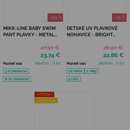
–50 %
–15 %
MIKK-LINE BABY SWIM
DETSKÉ UV PLAVKOVÉ
PANT PLAVKY - METAL
NOHAVICE - BRIGHT
SHARK
ORANGE
47,50 €
26,90 €
23,74 €
22,86 €
Skladom
(1 ks)
Skladom
(1 ks)
Pozrieť viac
Pozrieť viac
3-6 mesiacov
10 rokov
2 roky
6-12 mesiacov
4 roky
VÝPREDAJ
LETO 2026 🌊