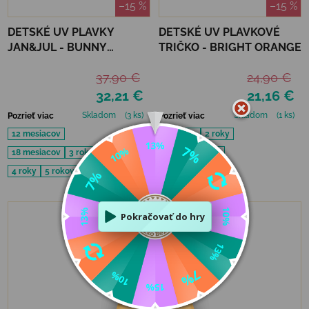
–15 %
–15 %
DETSKÉ UV PLAVKY
DETSKÉ UV PLAVKOVÉ
JAN&JUL - BUNNY
TRIČKO - BRIGHT ORANGE
FLOWERS
37,90 €
24,90 €
32,21 €
21,16 €
Skladom
(3 ks)
Skladom
(1 ks)
Pozrieť viac
Pozrieť viac
12 mesiacov
10 rokov
2 roky
18 mesiacov
3 roky
3 roky
4 roky
4 roky
5 rokov
6 rokov
VÝPREDAJ
LETO 2026 🌊