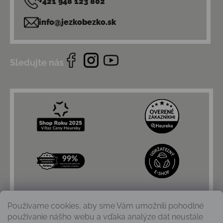
+421 948 123 802
info@jezkobezko.sk
Sledujte nás
Používame cookies, aby sme Vám umožnili pohodlné
používanie nášho webu a vďaka analýze dát neustále