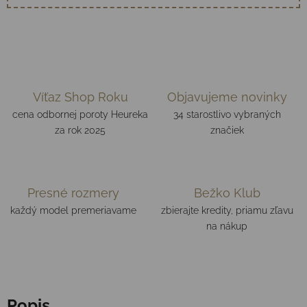
Víťaz Shop Roku
Objavujeme novinky
cena odbornej poroty Heureka
34 starostlivo vybraných
za rok 2025
značiek
Presné rozmery
Bežko Klub
každý model premeriavame
zbierajte kredity, priamu zľavu
na nákup
Popis