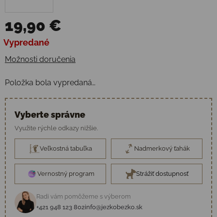
19,90 €
Jednotková cena:
Vypredané
Možnosti doručenia
Položka bola vypredaná…
Vyberte správne
Využite rýchle odkazy nižšie.
Veľkostná tabuľka
Nadmerkový ťahák
Vernostný program
Strážiť dostupnosť
Radi vám pomôžeme s výberom
+421 948 123 802
info@jezkobezko.sk