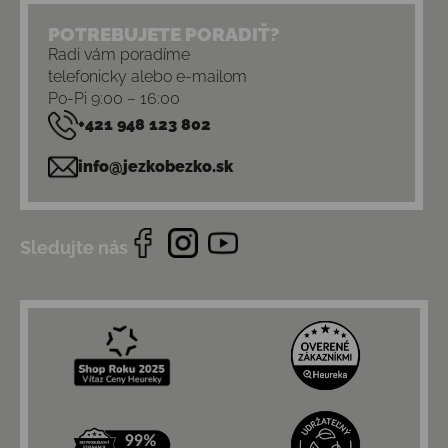
POTREBUJETE PORADIŤ?
Radi vám poradíme
telefonicky alebo e-mailom
Po-Pi 9:00 – 16:00
+421 948 123 802
info@jezkobezko.sk
Sledujte nás