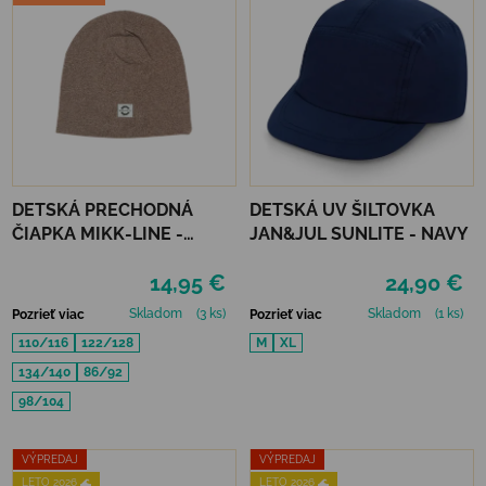
DETSKÁ PRECHODNÁ
DETSKÁ UV ŠILTOVKA
ČIAPKA MIKK-LINE -
JAN&JUL SUNLITE - NAVY
MELANGE DENVER
14,95 €
24,90 €
Skladom
(3 ks)
Skladom
(1 ks)
Pozrieť viac
Pozrieť viac
110/116
122/128
M
XL
134/140
86/92
98/104
VÝPREDAJ
VÝPREDAJ
LETO 2026 🌊
LETO 2026 🌊