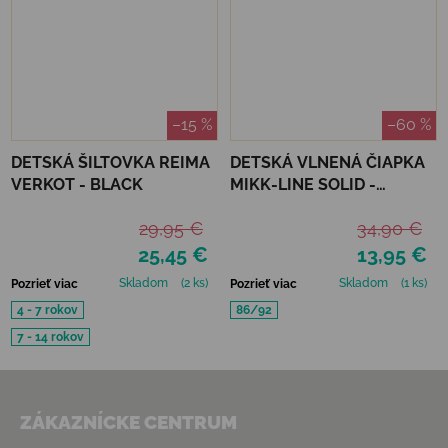
–15 %
–60 %
DETSKÁ ŠILTOVKA REIMA
DETSKÁ VLNENÁ ČIAPKA
VERKOT - BLACK
MIKK-LINE SOLID -
CORIANDER
29,95 €
34,90 €
25,45 €
13,95 €
Skladom
(2 ks)
Skladom
(1 ks)
Pozrieť viac
Pozrieť viac
4 - 7 rokov
86/92
7 - 14 rokov
Zápätie
ZÁKAZNÍCKE CENTRUM