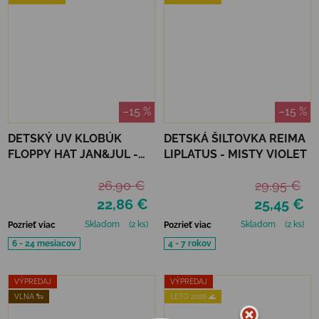
–15 %
–15 %
DETSKÝ UV KLOBÚK
DETSKÁ ŠILTOVKA REIMA
FLOPPY HAT JAN&JUL -
LIPLATUS - MISTY VIOLET
JUNIPER GREEN
26,90 €
29,95 €
22,86 €
25,45 €
Skladom
(2 ks)
Skladom
(2 ks)
Pozrieť viac
Pozrieť viac
6 - 24 mesiacov
4 - 7 rokov
VÝPREDAJ
VÝPREDAJ
VLNA 🐑
LETO 2026 🌊