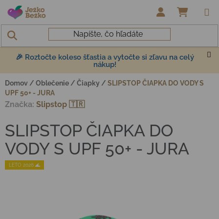
Prejsť na obsah
NÁKUP
🎉 Roztočte koleso šťastia a vytočte si zľavu na celý
nákup!
Domov
/
Oblečenie
/
Čiapky
/
SLIPSTOP ČIAPKA DO VODY S
UPF 50+ - JURA
Značka:
Slipstop 🇹🇷
SLIPSTOP ČIAPKA DO
VODY S UPF 50+ - JURA
LETO 2026 🌊