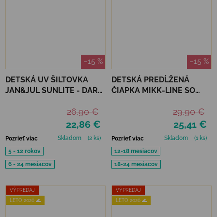
–15 %
–15 %
DETSKÁ UV ŠILTOVKA
DETSKÁ PREDĹŽENÁ
JAN&JUL SUNLITE - DARK
ČIAPKA MIKK-LINE SO
NAVY
ŠILTOM - BUMBLE BEE
26,90 €
29,90 €
22,86 €
25,41 €
Skladom
(2 ks)
Skladom
(1 ks)
Pozrieť viac
Pozrieť viac
5 - 12 rokov
12-18 mesiacov
6 - 24 mesiacov
18-24 mesiacov
VÝPREDAJ
VÝPREDAJ
LETO 2026 🌊
LETO 2026 🌊