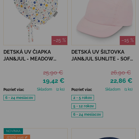
–25 %
–15 %
DETSKÁ UV ČIAPKA
DETSKÁ UV ŠILTOVKA
JAN&JUL - MEADOW
JAN&JUL SUNLITE - SOFT
FLOWERS
PINK
25,90 €
26,90 €
19,42 €
22,86 €
Skladom
(2 ks)
Skladom
(1 ks)
Pozrieť viac
Pozrieť viac
6 - 24 mesiacov
2 - 5 rokov
5 - 12 rokov
6 - 24 mesiacov
NOVINKA
JESEŇ 2026 🍂