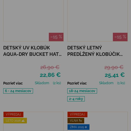
–15 %
–15 %
DETSKÝ UV KLOBÚK
DETSKÝ LETNÝ
AQUA-DRY BUCKET HAT
PREDĹŽENÝ KLOBÚČIK
JAN&JUL - LAVENDER
MIKK-LINE - BUTTERFLY
26,90 €
29,90 €
22,86 €
25,41 €
Skladom
(2 ks)
Skladom
(1 ks)
Pozrieť viac
Pozrieť viac
6 - 24 mesiacov
18-24 mesiacov
2-4 roky
VÝPREDAJ
VÝPREDAJ
LETO 2026 🌊
VLNA 🐑
ZIMA 2025 ❄️