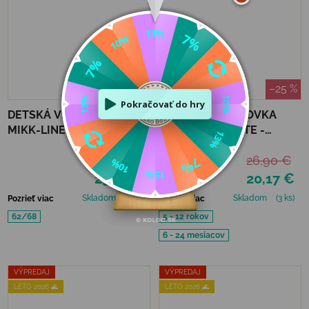
–50 %
–25 %
DETSKÁ VLNENÁ KUKLA
DETSKÁ UV ŠILTOVKA
MIKK-LINE AIRWOOL -
JAN&JUL SUNLITE -
DINO
OTTER
58,50 €
26,90 €
29,24 €
20,17 €
Skladom
(2 ks)
Skladom
(3 ks)
Pozrieť viac
Pozrieť viac
62/68
5 - 12 rokov
6 - 24 mesiacov
VÝPREDAJ
VÝPREDAJ
LETO 2026 🌊
LETO 2026 🌊