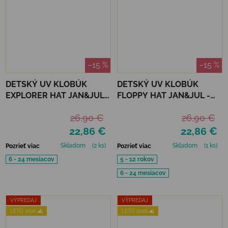
–15 %
–15 %
DETSKÝ UV KLOBÚK
DETSKÝ UV KLOBÚK
EXPLORER HAT JAN&JUL -
FLOPPY HAT JAN&JUL -
MEADOW FLOWERS
WHALE TALES
26,90 €
26,90 €
22,86 €
22,86 €
Skladom
(2 ks)
Skladom
(1 ks)
Pozrieť viac
Pozrieť viac
6 - 24 mesiacov
5 - 12 rokov
6 - 24 mesiacov
VÝPREDAJ
VÝPREDAJ
LETO 2026 🌊
LETO 2026 🌊