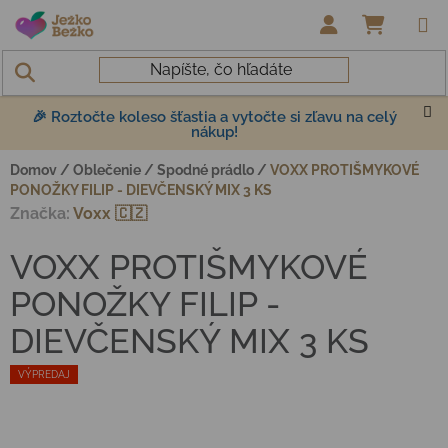
Prejsť na obsah
NÁKUP
🎉 Roztočte koleso šťastia a vytočte si zľavu na celý
nákup!
Domov
/
Oblečenie
/
Spodné prádlo
/
VOXX PROTIŠMYKOVÉ
PONOŽKY FILIP - DIEVČENSKÝ MIX 3 KS
Značka:
Voxx 🇨🇿
VOXX PROTIŠMYKOVÉ
PONOŽKY FILIP -
DIEVČENSKÝ MIX 3 KS
VÝPREDAJ