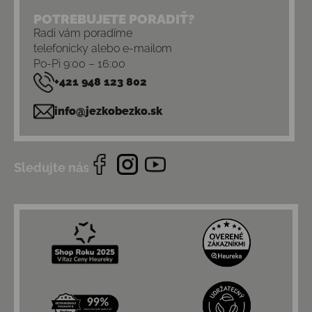
POTREBUJETE PORADIŤ?
Radi vám poradíme
telefonicky alebo e-mailom
Po-Pi 9:00 – 16:00
+421 948 123 802
info@jezkobezko.sk
Sledujte nás