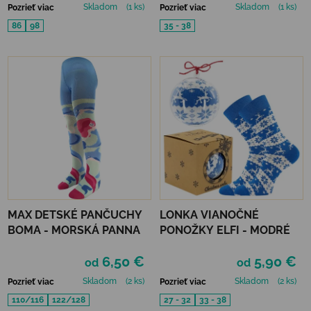
Skladom
(1 ks)
Skladom
(1 ks)
Pozrieť viac
Pozrieť viac
86
98
35 - 38
MAX DETSKÉ PANČUCHY
LONKA VIANOČNÉ
BOMA - MORSKÁ PANNA
PONOŽKY ELFI - MODRÉ
6,50 €
5,90 €
od
od
Skladom
(2 ks)
Skladom
(2 ks)
Pozrieť viac
Pozrieť viac
110/116
122/128
27 - 32
33 - 38