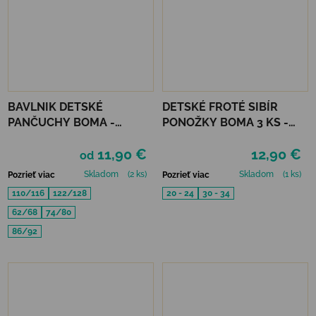
BAVLNIK DETSKÉ
DETSKÉ FROTÉ SIBÍR
PANČUCHY BOMA -
PONOŽKY BOMA 3 KS -
OLIVOVÁ
CHLAPČENSKÝ MIX A
11,90 €
12,90 €
od
Skladom
(2 ks)
Skladom
(1 ks)
Pozrieť viac
Pozrieť viac
110/116
122/128
20 - 24
30 - 34
62/68
74/80
86/92