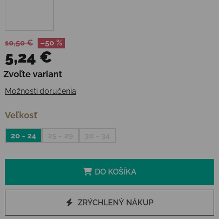
10,50 €
–50 %
5,24 €
Jednotková cena:
Zvoľte variant
Možnosti doručenia
Veľkosť
20 - 24
25 - 29
30 - 34
DO KOŠÍKA
ZRÝCHLENÝ NÁKUP