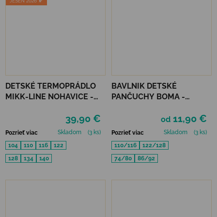
JESEŇ 2026 🍂
DETSKÉ TERMOPRÁDLO
BAVLNIK DETSKÉ
MIKK-LINE NOHAVICE -
PANČUCHY BOMA -
MELANGE DENVER
HNEDÉ
39,90 €
11,90 €
od
Skladom
(3 ks)
Skladom
(3 ks)
Pozrieť viac
Pozrieť viac
104
110
116
122
110/116
122/128
128
134
140
74/80
86/92