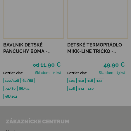
BAVLNIK DETSKÉ
DETSKÉ TERMOPRÁDLO
PANČUCHY BOMA -
MIKK-LINE TRIČKO -
SVETLÁ MODRÁ
MELANGE OFFWHITE
11,90 €
49,90 €
od
Skladom
(1 ks)
Skladom
(3 ks)
Pozrieť viac
Pozrieť viac
122/128
62/68
104
110
116
122
74/80
86/92
128
134
140
98/104
Zápätie
ZÁKAZNÍCKE CENTRUM