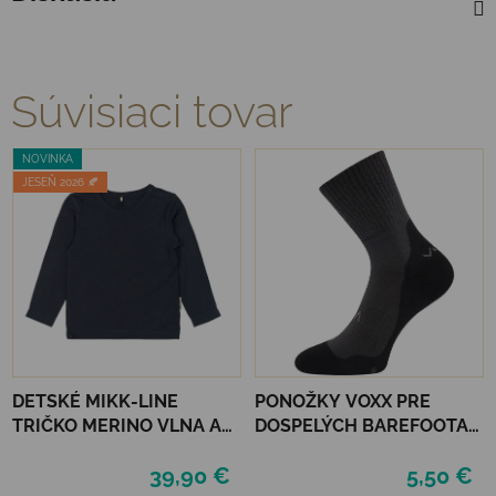
Súvisiaci tovar
NOVINKA
JESEŇ 2026 🍂
DETSKÉ MIKK-LINE
PONOŽKY VOXX PRE
TRIČKO MERINO VLNA A
DOSPELÝCH BAREFOOTAN
BAMBUS - BLUE NIGHTS
FROTÉ - TMAVO ŠEDÉ
39,90 €
5,50 €