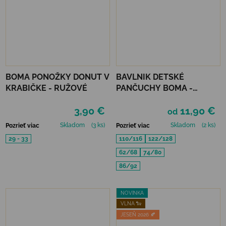
BOMA PONOŽKY DONUT V
BAVLNIK DETSKÉ
KRABIČKE - RUŽOVÉ
PANČUCHY BOMA -
SMOTANOVÉ
3,90 €
11,90 €
od
Skladom
(3 ks)
Skladom
(2 ks)
Pozrieť viac
Pozrieť viac
29 - 33
110/116
122/128
62/68
74/80
86/92
NOVINKA
VLNA 🐑
JESEŇ 2026 🍂