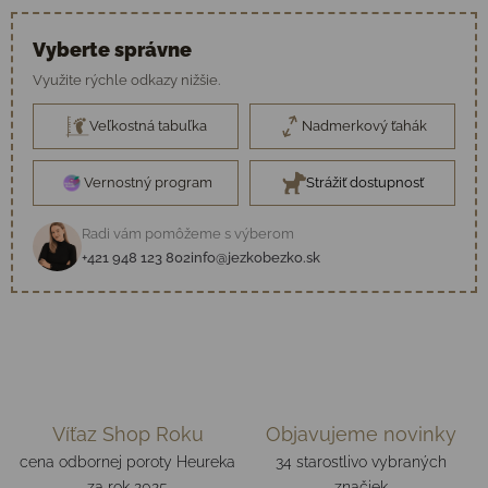
Vyberte správne
Využite rýchle odkazy nižšie.
Veľkostná tabuľka
Nadmerkový ťahák
Vernostný program
Strážiť dostupnosť
Radi vám pomôžeme s výberom
+421 948 123 802
info@jezkobezko.sk
Víťaz Shop Roku
Objavujeme novinky
cena odbornej poroty Heureka
34 starostlivo vybraných
za rok 2025
značiek