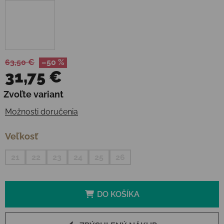
63,50 €
–50 %
31,75 €
Jednotková cena:
Zvoľte variant
Možnosti doručenia
Veľkosť
21
22
23
24
25
26
DO KOŠÍKA