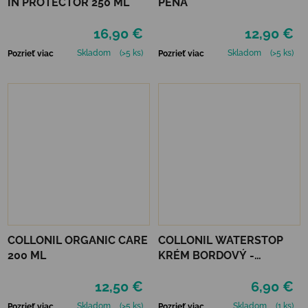
IN PROTECTOR 250 ML
PENA
16,90 €
12,90 €
Skladom
(>5 ks)
Skladom
(>5 ks)
Pozrieť viac
Pozrieť viac
COLLONIL ORGANIC CARE
COLLONIL WATERSTOP
200 ML
KRÉM BORDOVÝ -
MAHAGÓN 75 ml
12,50 €
6,90 €
Skladom
(>5 ks)
Skladom
(1 ks)
Pozrieť viac
Pozrieť viac