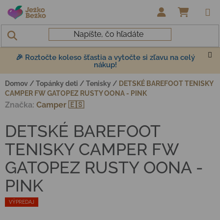
Prejsť na obsah
NÁKUP
🎉 Roztočte koleso šťastia a vytočte si zľavu na celý
nákup!
Domov
/
Topánky deti
/
Tenisky
/
DETSKÉ BAREFOOT TENISKY
CAMPER FW GATOPEZ RUSTY OONA - PINK
Značka:
Camper 🇪🇸
DETSKÉ BAREFOOT
TENISKY CAMPER FW
GATOPEZ RUSTY OONA -
PINK
VÝPREDAJ