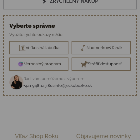
ZRÝCHLENÝ NÁKUP
Vyberte správne
Využite rýchle odkazy nižšie.
Veľkostná tabuľka
Nadmerkový ťahák
Vernostný program
Strážiť dostupnosť
Radi vám pomôžeme s výberom
+421 948 123 802
info@jezkobezko.sk
Víťaz Shop Roku
Objavujeme novinky