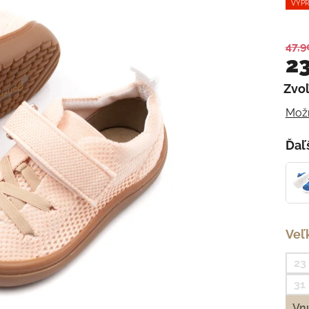
VÝPR
47,9
23
Zvoľ
Jedn
Možn
Ďaľ
Veľ
23
31
Vnú