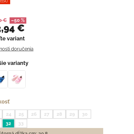
EDAJ
0 €
–50 %
,94 €
te variant
otková cena:
osti doručenia
šie varianty
kosť
24
25
26
27
28
29
30
32
33
torná dĺžka cm: 20.8