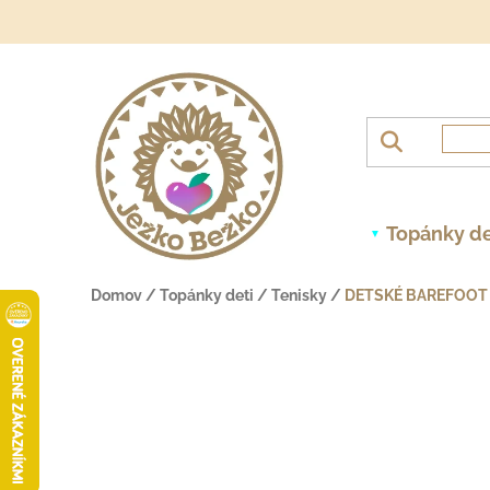
Prejsť na obsah
Topánky de
Domov
/
Topánky deti
/
Tenisky
/
DETSKÉ BAREFOOT 