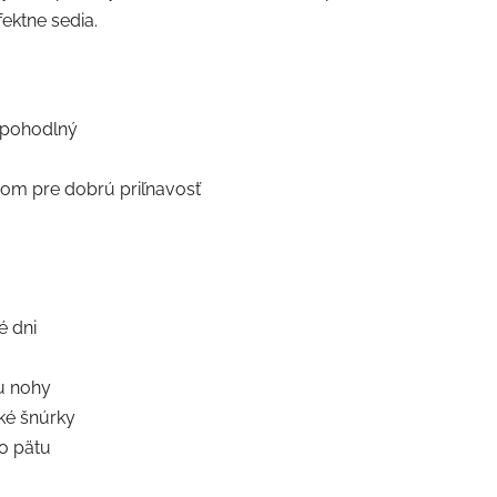
ektne sedia.
 pohodlný
nom pre dobrú priľnavosť
é dni
u nohy
cké šnúrky
o pätu