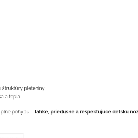
štruktúry pleteniny
a a tepla
i plné pohybu –
ľahké, priedušné a rešpektujúce detskú nô