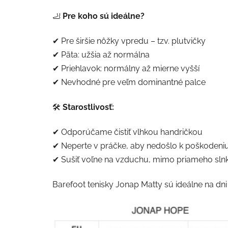
🦶
Pre koho sú ideálne?
✔ Pre širšie nôžky vpredu – tzv. plutvičky
✔ Päta: užšia až normálna
✔ Priehlavok: normálny až mierne vyšší
✔ Nevhodné pre veľm dominantné palce
🛠
Starostlivosť:
✔ Odporúčame čistiť vlhkou handričkou
✔ Neperte v práčke, aby nedošlo k poškodeniu 
✔ Sušiť voľne na vzduchu, mimo priameho slnk
Barefoot tenisky Jonap Matty sú ideálne na dn