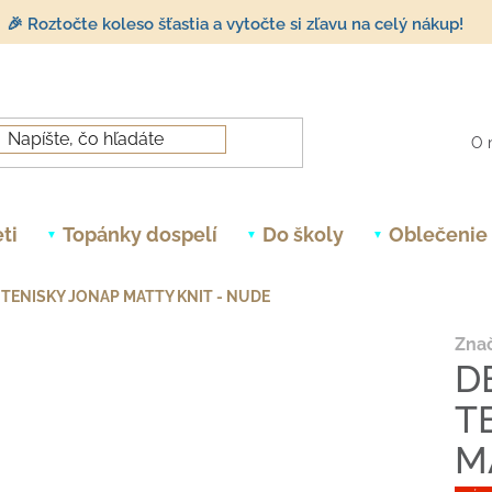
🎉 Roztočte koleso šťastia a vytočte si zľavu na celý nákup!
O 
ti
Topánky dospelí
Do školy
Oblečenie
TENISKY JONAP MATTY KNIT - NUDE
Zna
D
T
M