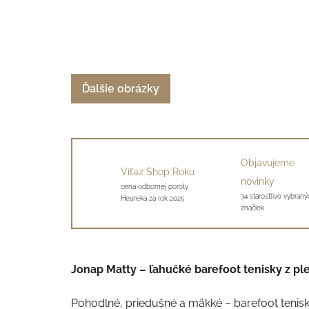
Ďalšie obrázky
Objavujeme
Víťaz Shop Roku
novinky
cena odbornej poroty
34 starostlivo vybraný
Heureka za rok 2025
značiek
Jonap Matty – ľahučké barefoot tenisky z ple
Pohodlné, priedušné a mäkké – barefoot tenisk