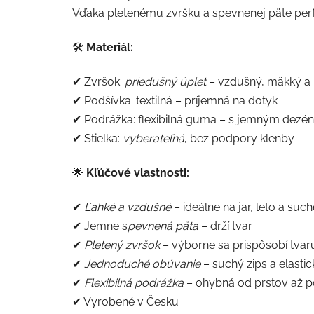
Vďaka pletenému zvršku a spevnenej päte perf
🛠
Materiál:
✔ Zvršok:
priedušný úplet
– vzdušný, mäkký a
✔ Podšívka: textilná – príjemná na dotyk
✔ Podrážka: flexibilná guma – s jemným dezé
✔ Stielka:
vyberateľná
, bez podpory klenby
🌟
Kľúčové vlastnosti:
✔
Ľahké a vzdušné
– ideálne na jar, leto a such
✔ Jemne s
pevnená päta
– drží tvar
✔
Pletený zvršok
– výborne sa prispôsobí tvar
✔
Jednoduché obúvanie
– suchý zips a elasti
✔
Flexibilná podrážka
– ohybná od prstov až p
✔ Vyrobené v Česku