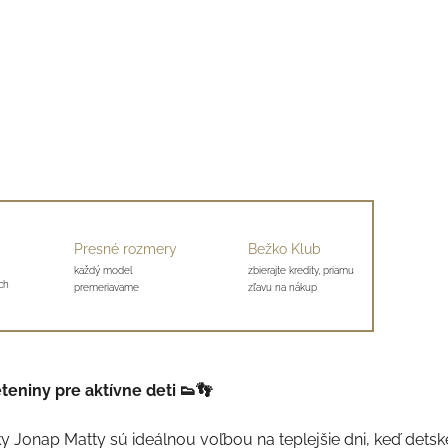
Presné rozmery
Bežko Klub
každý model
zbierajte kredity, priamu
ch
premeriavame
zľavu na nákup
teniny pre aktívne deti 👟👣
y Jonap Matty sú ideálnou voľbou na teplejšie dni, keď detsk