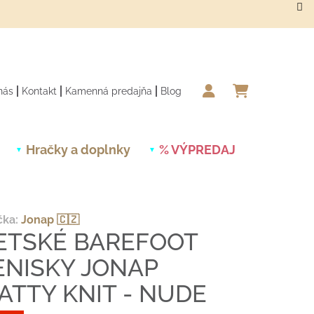
nás
Kontakt
Kamenná predajňa
Blog
NÁKUPN
Hračky a doplnky
% VÝPREDAJ
Novinky
čka:
Jonap 🇨🇿
ETSKÉ BAREFOOT
ENISKY JONAP
ATTY KNIT - NUDE