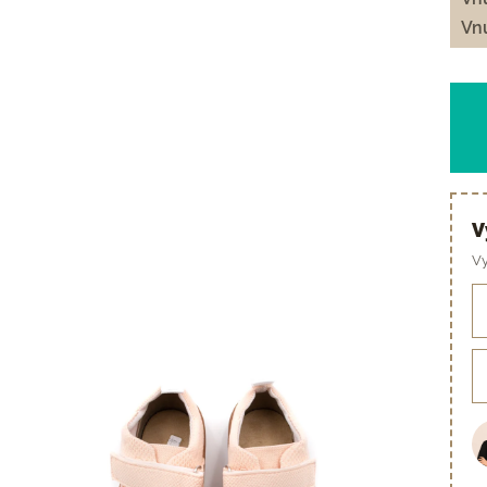
Vnú
V
Vy