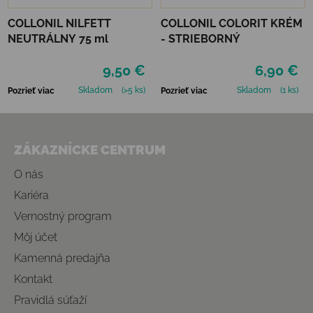
COLLONIL NILFETT
COLLONIL COLORIT KRÉM
NEUTRÁLNY 75 ml
- STRIEBORNÝ
9,50 €
6,90 €
Skladom
(>5 ks)
Skladom
(1 ks)
Pozrieť viac
Pozrieť viac
Zápätie
ZÁKAZNÍCKE CENTRUM
O nás
Kariéra
Vernostný program
Môj účet
Kamenná predajňa
Kontakt
Pravidlá súťaží