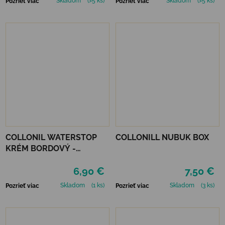
Skladom
(>5 ks)
Skladom
(>5 ks)
Pozrieť viac
Pozrieť viac
COLLONIL WATERSTOP
COLLONILL NUBUK BOX
KRÉM BORDOVÝ -
MAHAGÓN 75 ml
6,90 €
7,50 €
Skladom
(1 ks)
Skladom
(3 ks)
Pozrieť viac
Pozrieť viac