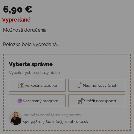
6,90 €
Jednotková cena:
Vypredané
Možnosti doručenia
Položka bola vypredaná…
Vyberte správne
Využite rýchle odkazy nižšie.
Veľkostná tabuľka
Nadmerkový ťahák
Vernostný program
Strážiť dostupnosť
Radi vám pomôžeme s výberom
+421 948 123 802
info@jezkobezko.sk