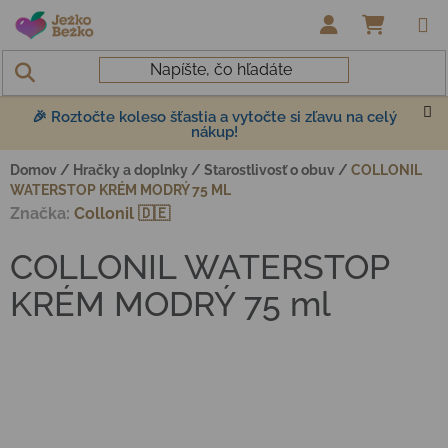
Prejsť na obsah
NÁKUP
🎉 Roztočte koleso šťastia a vytočte si zľavu na celý
nákup!
Domov
/
Hračky a doplnky
/
Starostlivosť o obuv
/
COLLONIL
WATERSTOP KRÉM MODRÝ 75 ML
Značka:
Collonil 🇩🇪
COLLONIL WATERSTOP
KRÉM MODRÝ 75 ml