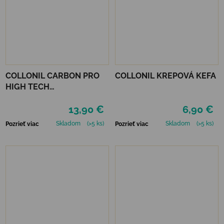
COLLONIL CARBON PRO
COLLONIL KREPOVÁ KEFA
HIGH TECH
IMPREGNAČNÝ SPREJ 400
13,90 €
6,90 €
ML
Skladom
(>5 ks)
Skladom
(>5 ks)
Pozrieť viac
Pozrieť viac