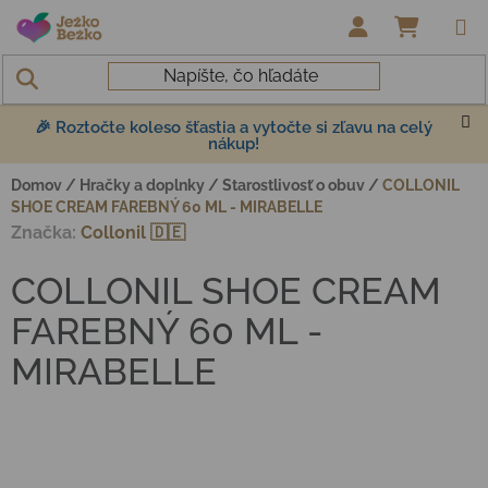
Prejsť na obsah
NÁKUP
🎉 Roztočte koleso šťastia a vytočte si zľavu na celý
nákup!
Domov
/
Hračky a doplnky
/
Starostlivosť o obuv
/
COLLONIL
SHOE CREAM FAREBNÝ 60 ML - MIRABELLE
Značka:
Collonil 🇩🇪
COLLONIL SHOE CREAM
FAREBNÝ 60 ML -
MIRABELLE