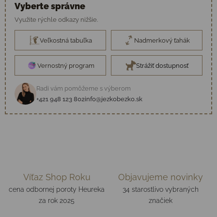
Vyberte správne
Využite rýchle odkazy nižšie.
Veľkostná tabuľka
Nadmerkový ťahák
Vernostný program
Strážiť dostupnosť
Radi vám pomôžeme s výberom
+421 948 123 802
info@jezkobezko.sk
Víťaz Shop Roku
Objavujeme novinky
cena odbornej poroty Heureka
34 starostlivo vybraných
za rok 2025
značiek