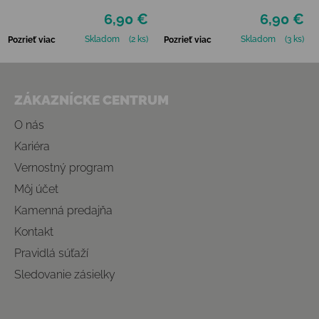
6,90 €
6,90 €
Skladom
(2 ks)
Skladom
(3 ks)
Pozrieť viac
Pozrieť viac
Zápätie
ZÁKAZNÍCKE CENTRUM
O nás
Kariéra
Vernostný program
Môj účet
Kamenná predajňa
Kontakt
Pravidlá súťaží
Sledovanie zásielky