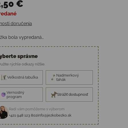
,50 €
redané
otková cena:
osti doručenia
žka bola vypredaná…
yberte správne
užite rýchle odkazy nižšie.
Nadmerkový
Veľkostná tabuľka
ťahák
Vernostný
Strážiť dostupnosť
program
Radi vám pomôžeme s výberom
+421 948 123 802
info@jezkobezko.sk