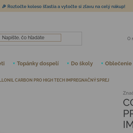
🎉 Roztočte koleso šťastia a vytočte si zľavu na celý nákup!
O 
ti
Topánky dospelí
Do školy
Oblečenie
LLONIL CARBON PRO HIGH TECH IMPREGNAČNÝ SPREJ
Zna
C
P
I