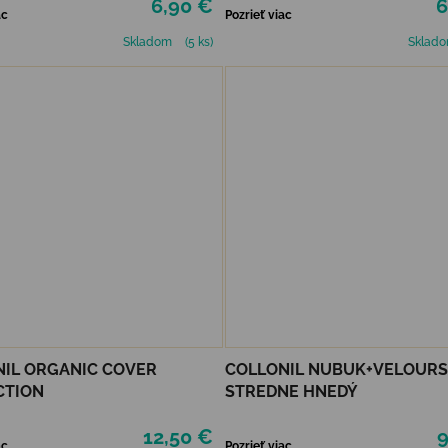
6,90 €
6
ac
Pozrieť viac
Skladom
(5 ks)
Sklad
IL ORGANIC COVER
COLLONIL NUBUK+VELOURS
CTION
STREDNE HNEDÝ
12,50 €
9
ac
Pozrieť viac