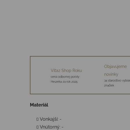
Objavujeme
Víťaz Shop Roku
novinky
cena odbornej poroty
34 starostlivo vybr
Heureka za rok 2025
značiek
Materiál
Vonkajší: -
Vnútorný: -