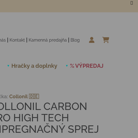
nás
Kontakt
Kamenná predajňa
Blog
NÁKUPN
Hračky a doplnky
% VÝPREDAJ
Novinky
čka:
Collonil 🇩🇪
OLLONIL CARBON
RO HIGH TECH
MPREGNAČNÝ SPREJ