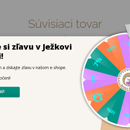
Súvisiaci tovar
IL SHOE CREAM FAREBNÝ
COLLONIL KREPOVÁ KEFA
- RED