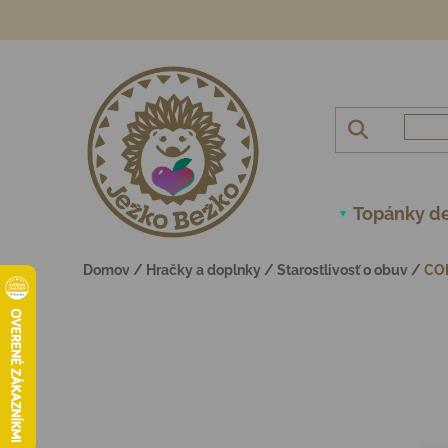
Prejsť na obsah
Topánky de
Domov
/
Hračky a doplnky
/
Starostlivosť o obuv
/
CO