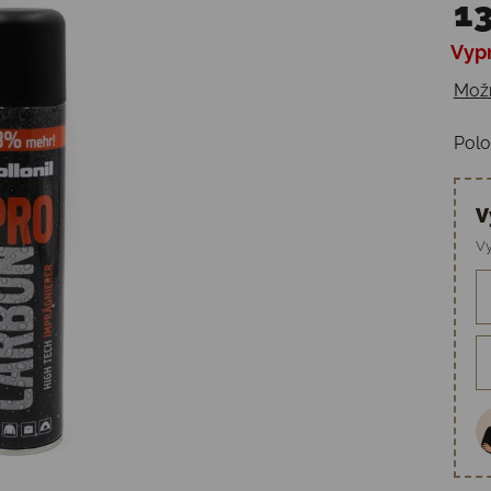
13
Vyp
Jedn
Možn
Polo
V
Vy