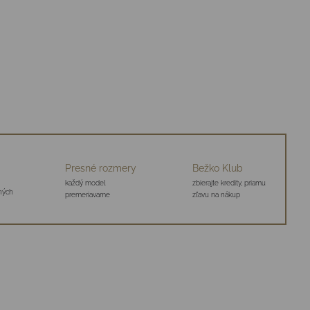
Presné rozmery
Bežko Klub
každý model
zbierajte kredity, priamu
aných
premeriavame
zľavu na nákup